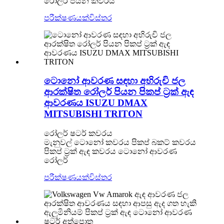
රෝලර් පියන කවරය
පරීක්ෂණයක්
විස්තර
ටොනෝ ආවරණ සඳහා අභිරුචි ජල
ආරක්ෂිත රෝලර් පියන පිකප් ට්‍රක් ඇඳ
ආවරණය ISUZU DMAX
MITSUBISHI TRITON
රෝලර් ෂටර් කවරය
මැනුවල් ටොනෝ කවරය පිකප් බකට් කවරය
පිකප් ට්‍රක් ඇඳ කවරය ටොනෝ ආවරණ
රෝලර්
පරීක්ෂණයක්
විස්තර