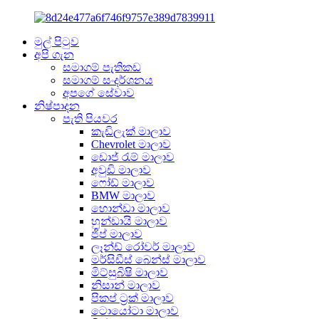
මුල් පිටුව
අපි ගැන
සමාගම් පැතිකඩ
සමාගම් සංදර්ශනය
අපගේ සේවාව
නිෂ්පාදන
පැති පියවර
කැඩිලැක් මාලාව
Chevrolet මාලාව
ඩොජ් රැම් මාලාව
අවුඩි මාලාව
ෆෝඩ් මාලාව
BMW මාලාව
හොන්ඩා මාලාව
හුන්ඩායි මාලාව
ජීප් මාලාව
ලෑන්ඩ් රෝවර් මාලාව
මර්සිඩීස් බෙන්ස් මාලාව
මිට්සුබිෂි මාලාව
නිසාන් මාලාව
පිකප් ට්‍රක් මාලාව
ටොයෝටා මාලාව