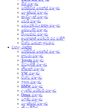
ජීප් මාලාව
මර්සිඩීස් බෙන්ස් මාලාව
ලෙක්සස් මාලාව
කැඩිලැක් මාලාව
චෙරි මාලාව
පෙරෝඩුවා කතා මාලාව
ජෙටෝර් මාලාව
පියුජොට් මාලාව
අනෙකුත් මෝටර් රථ මාදිලි
විශ්ව ධාවන පුවරුව
වහල රාක්ක
මර්සිඩීස් බෙන්ස් මාලාව
නවරා මාලාව
Toyota මාලාව
මිට්සුබිෂි මාලාව
නිසාන් මාලාව
VW මාලාව
විශ්ව මාලාව
ඉසුසු මාලාව
BMW මාලාව
ලෑන්ඩ් රෝවර් මාලාව
Dmax මාලාව
ෆෝඩ් මාලාව
ලෙක්සස් මාලාව
කියා සීරීස්