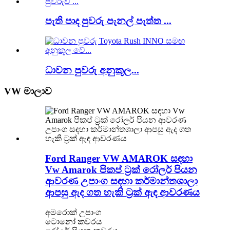
පැති පාද පුවරු පැනල් පැත්ත ...
ධාවන පුවරු අනුකූල...
VW මාලාව
Ford Ranger VW AMAROK සඳහා
Vw Amarok පිකප් ට්‍රක් රෝලර් පියන
ආවරණ උපාංග සඳහා කර්මාන්තශාලා
ආපසු ඇද ගත හැකි ට්‍රක් ඇඳ ආවරණය
අමරොක් උපාංග
ටොනෝ කවරය