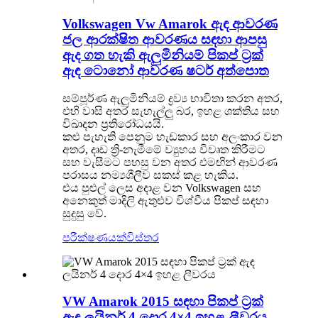
Volkswagen Vw Amarok ඇඳ ආවරණ
ජල ආරක්ෂිත ආවරණය සඳහා ආපසු
ඇද ගත හැකි ඇලුමිනියම් පිකප් ට්‍රක්
ඇඳ ටොනෝ ආවරණ ෂටර් අත්පොත
සම්පූර්ණ ඇලුමිනියම් ද්‍රව්‍ය භාවිතා කරන අතර,
එහි වාසි අතර සැහැල්ලු බර, ඉහළ ශක්තිය සහ
විඛාදන ප්‍රතිරෝධයයි.
කළු පැහැති පෙනුම හැඩකාර සහ අලංකාර වන
අතර, දෘඩ ත්‍රි-නැමීමේ ව්‍යුහය විවෘත කිරීමට
සහ වැසීමට පහසු වන අතර එමඟින් ආවරණ
පරාසය නම්‍යශීලීව සකස් කළ හැකිය.
එය පුළුල් ලෙස අදාළ වන Volkswagen සහ
අනෙකුත් මාදිලි ඇතුළුව විශ්වීය පිකප් සඳහා
සුදුසු වේ.
පරීක්ෂණයක්
විස්තර
VW Amarok 2015 සඳහා පිකප් ට්‍රක්
ඇඳ ලයිනර් 4 දොර 4×4 ඉහළ ලීවරය