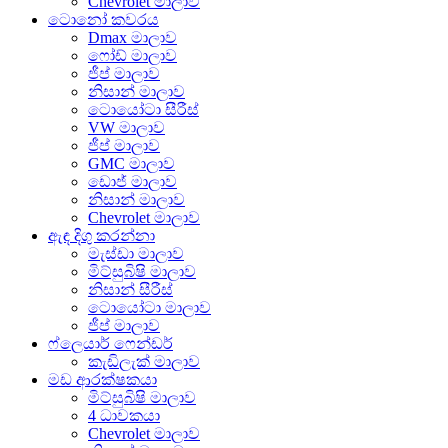
Chevrolet මාලාව
ටොනෝ කවරය
Dmax මාලාව
ෆෝඩ් මාලාව
ජීප් මාලාව
නිසාන් මාලාව
ටොයෝටා සීරීස්
VW මාලාව
ජීප් මාලාව
GMC මාලාව
ඩොජ් මාලාව
නිසාන් මාලාව
Chevrolet මාලාව
ඇඳ දිගු කරන්නා
මැස්ඩා මාලාව
මිට්සුබිෂි මාලාව
නිසාන් සීරීස්
ටොයෝටා මාලාව
ජීප් මාලාව
ෆ්ලෙයාර් ෆෙන්ඩර්
කැඩිලැක් මාලාව
මඩ ආරක්ෂකයා
මිට්සුබිෂි මාලාව
4 ධාවකයා
Chevrolet මාලාව