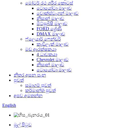
මෝටර් රථ ශරීර කොටස්
ටොයෝටා මාලාව
වොක්ස්වැගන් මාලාව
නිසාන් මාලාව
මිට්සුබිෂි මාලාව
FORD ශ්‍රේණි
DMAX මාලාව
ෆ්ලෙයාර් ෆෙන්ඩර්
කැඩිලැක් මාලාව
මඩ ආරක්ෂකයා
4 ධාවකයා
Chevrolet මාලාව
නිසාන් මාලාව
ටොයෝටා මාලාව
නිතර අසන පැන
පුවත්
සමාගම් පුවත්
කර්මාන්ත පුවත්
අපව අමතන්න
English
මුල් පිටුව