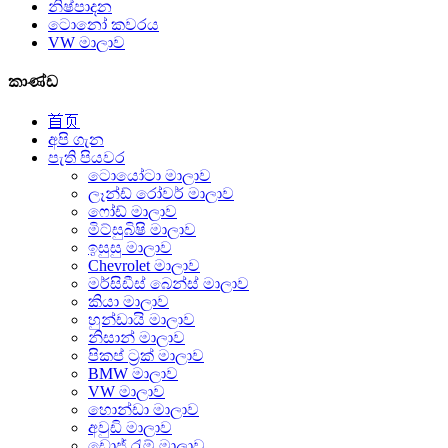
නිෂ්පාදන
ටොනෝ කවරය
VW මාලාව
කාණ්ඩ
首页
අපි ගැන
පැති පියවර
ටොයෝටා මාලාව
ලෑන්ඩ් රෝවර් මාලාව
ෆෝඩ් මාලාව
මිට්සුබිෂි මාලාව
ඉසුසු මාලාව
Chevrolet මාලාව
මර්සිඩීස් බෙන්ස් මාලාව
කියා මාලාව
හුන්ඩායි මාලාව
නිසාන් මාලාව
පිකප් ට්‍රක් මාලාව
BMW මාලාව
VW මාලාව
හොන්ඩා මාලාව
අවුඩි මාලාව
ඩොජ් රැම් මාලාව