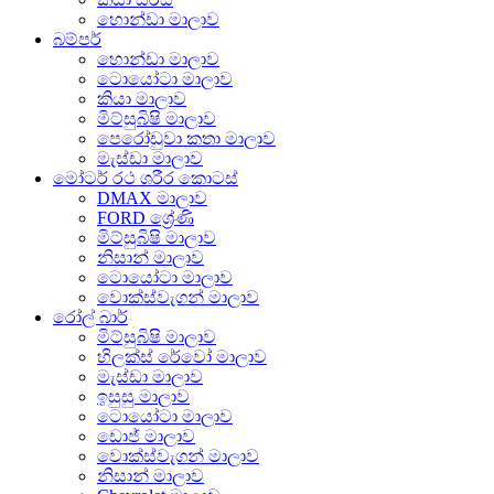
හොන්ඩා මාලාව
බම්පර්
හොන්ඩා මාලාව
ටොයෝටා මාලාව
කියා මාලාව
මිට්සුබිෂි මාලාව
පෙරෝඩුවා කතා මාලාව
මැස්ඩා මාලාව
මෝටර් රථ ශරීර කොටස්
DMAX මාලාව
FORD ශ්‍රේණි
මිට්සුබිෂි මාලාව
නිසාන් මාලාව
ටොයෝටා මාලාව
වොක්ස්වැගන් මාලාව
රෝල් බාර්
මිට්සුබිෂි මාලාව
හිලක්ස් රේවෝ මාලාව
මැස්ඩා මාලාව
ඉසුසු මාලාව
ටොයෝටා මාලාව
ඩොජ් මාලාව
වොක්ස්වැගන් මාලාව
නිසාන් මාලාව