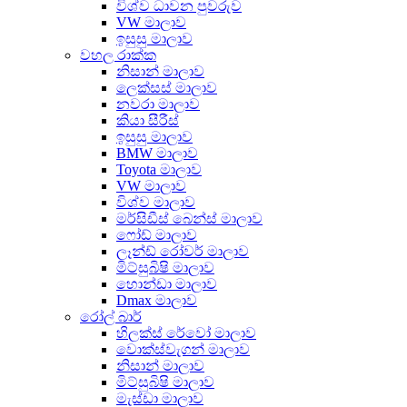
විශ්ව ධාවන පුවරුව
VW මාලාව
ඉසුසු මාලාව
වහල රාක්ක
නිසාන් මාලාව
ලෙක්සස් මාලාව
නවරා මාලාව
කියා සීරීස්
ඉසුසු මාලාව
BMW මාලාව
Toyota මාලාව
VW මාලාව
විශ්ව මාලාව
මර්සිඩීස් බෙන්ස් මාලාව
ෆෝඩ් මාලාව
ලෑන්ඩ් රෝවර් මාලාව
මිට්සුබිෂි මාලාව
හොන්ඩා මාලාව
Dmax මාලාව
රෝල් බාර්
හිලක්ස් රේවෝ මාලාව
වොක්ස්වැගන් මාලාව
නිසාන් මාලාව
මිට්සුබිෂි මාලාව
මැස්ඩා මාලාව