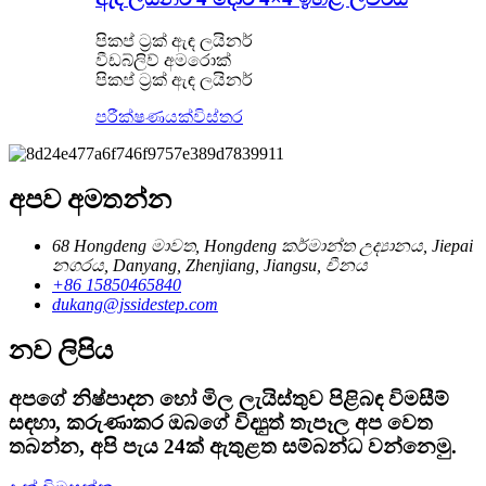
පිකප් ට්‍රක් ඇඳ ලයිනර්
වීඩබ්ලිව් අමරොක්
පිකප් ට්‍රක් ඇඳ ලයිනර්
පරීක්ෂණයක්
විස්තර
අපව අමතන්න
68 Hongdeng මාවත, Hongdeng කර්මාන්ත උද්‍යානය, Jiepai
නගරය, Danyang, Zhenjiang, Jiangsu, චීනය
+86 15850465840
dukang@jssidestep.com
නව ලිපිය
අපගේ නිෂ්පාදන හෝ මිල ලැයිස්තුව පිළිබඳ විමසීම්
සඳහා, කරුණාකර ඔබගේ විද්‍යුත් තැපෑල අප වෙත
තබන්න, අපි පැය 24ක් ඇතුළත සම්බන්ධ වන්නෙමු.