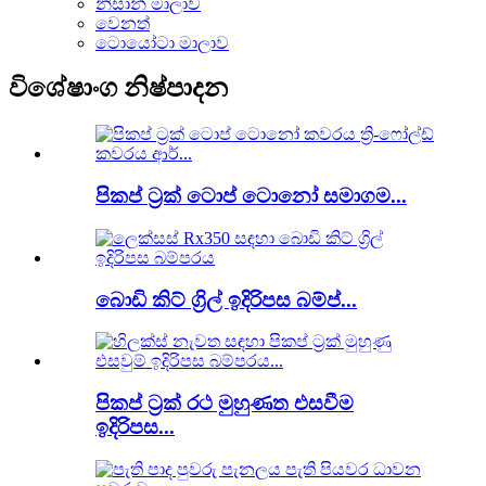
නිසාන් මාලාව
වෙනත්
ටොයෝටා මාලාව
විශේෂාංග නිෂ්පාදන
පිකප් ට්‍රක් ටොප් ටොනෝ සමාගම...
බොඩි කිට් ග්‍රිල් ඉදිරිපස බම්ප්...
පිකප් ට්‍රක් රථ මුහුණත එසවීම
ඉදිරිපස...