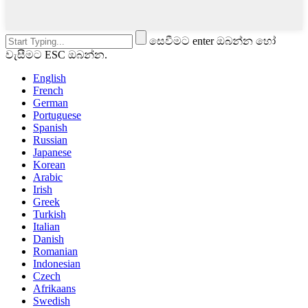
සෙවීමට enter ඔබන්න හෝ
වැසීමට ESC ඔබන්න.
English
French
German
Portuguese
Spanish
Russian
Japanese
Korean
Arabic
Irish
Greek
Turkish
Italian
Danish
Romanian
Indonesian
Czech
Afrikaans
Swedish