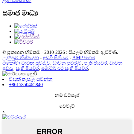
දැන් විමසන්න
සමාජ මාධ්‍ය
© ප්‍රකාශන හිමිකම - 2010-2026 : සියලුම හිමිකම් ඇවිරිණි.
උණුසුම් නිෂ්පාදන
-
අඩවි සිතියම
-
AMP ජංගම
ටකෝමා ධාවන පුවරුව
,
ධාවන පුවරුව
,
පැති පියවර
,
ධාවන
පුවරු
,
පැති පියවර
,
මෝටර් රථ පැති පියවර
,
විද්‍යුත් තැපෑල යවන්න
+8615850465840
නම් වට්සැප්
වෙචැට්
x