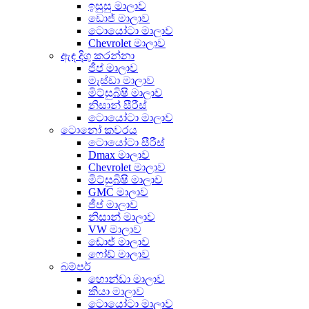
ඉසුසු මාලාව
ඩොජ් මාලාව
ටොයෝටා මාලාව
Chevrolet මාලාව
ඇඳ දිගු කරන්නා
ජීප් මාලාව
මැස්ඩා මාලාව
මිට්සුබිෂි මාලාව
නිසාන් සීරීස්
ටොයෝටා මාලාව
ටොනෝ කවරය
ටොයෝටා සීරීස්
Dmax මාලාව
Chevrolet මාලාව
මිට්සුබිෂි මාලාව
GMC මාලාව
ජීප් මාලාව
නිසාන් මාලාව
VW මාලාව
ඩොජ් මාලාව
ෆෝඩ් මාලාව
බම්පර්
හොන්ඩා මාලාව
කියා මාලාව
ටොයෝටා මාලාව