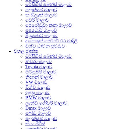
මර්සිඩීස් බෙන්ස් මාලාව
ලෙක්සස් මාලාව
කැඩිලැක් මාලාව
චෙරි මාලාව
පෙරෝඩුවා කතා මාලාව
ජෙටෝර් මාලාව
පියුජොට් මාලාව
අනෙකුත් මෝටර් රථ මාදිලි
විශ්ව ධාවන පුවරුව
වහල රාක්ක
මර්සිඩීස් බෙන්ස් මාලාව
නවරා මාලාව
Toyota මාලාව
මිට්සුබිෂි මාලාව
නිසාන් මාලාව
VW මාලාව
විශ්ව මාලාව
ඉසුසු මාලාව
BMW මාලාව
ලෑන්ඩ් රෝවර් මාලාව
Dmax මාලාව
ෆෝඩ් මාලාව
ලෙක්සස් මාලාව
කියා සීරීස්
හොන්ඩා මාලාව