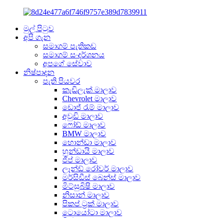
මුල් පිටුව
අපි ගැන
සමාගම් පැතිකඩ
සමාගම් සංදර්ශනය
අපගේ සේවාව
නිෂ්පාදන
පැති පියවර
කැඩිලැක් මාලාව
Chevrolet මාලාව
ඩොජ් රැම් මාලාව
අවුඩි මාලාව
ෆෝඩ් මාලාව
BMW මාලාව
හොන්ඩා මාලාව
හුන්ඩායි මාලාව
ජීප් මාලාව
ලෑන්ඩ් රෝවර් මාලාව
මර්සිඩීස් බෙන්ස් මාලාව
මිට්සුබිෂි මාලාව
නිසාන් මාලාව
පිකප් ට්‍රක් මාලාව
ටොයෝටා මාලාව