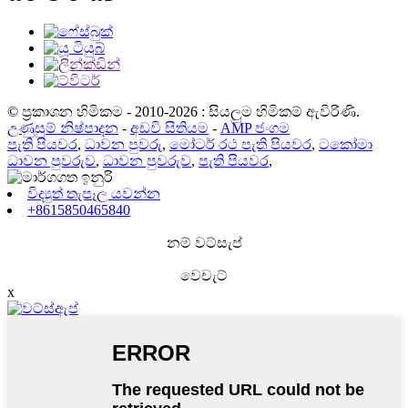
© ප්‍රකාශන හිමිකම - 2010-2026 : සියලුම හිමිකම් ඇවිරිණි.
උණුසුම් නිෂ්පාදන
-
අඩවි සිතියම
-
AMP ජංගම
පැති පියවර
,
ධාවන පුවරු
,
මෝටර් රථ පැති පියවර
,
ටකෝමා
ධාවන පුවරුව
,
ධාවන පුවරුව
,
පැති පියවර
,
විද්‍යුත් තැපෑල යවන්න
+8615850465840
නම් වට්සැප්
වෙචැට්
x