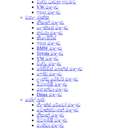
විශ්ව ධාවන පුවරුව
VW මාලාව
ඉසුසු මාලාව
වහල රාක්ක
නිසාන් මාලාව
ලෙක්සස් මාලාව
නවරා මාලාව
කියා සීරීස්
ඉසුසු මාලාව
BMW මාලාව
Toyota මාලාව
VW මාලාව
විශ්ව මාලාව
මර්සිඩීස් බෙන්ස් මාලාව
ෆෝඩ් මාලාව
ලෑන්ඩ් රෝවර් මාලාව
මිට්සුබිෂි මාලාව
හොන්ඩා මාලාව
Dmax මාලාව
රෝල් බාර්
හිලක්ස් රේවෝ මාලාව
වොක්ස්වැගන් මාලාව
නිසාන් මාලාව
මිට්සුබිෂි මාලාව
මැස්ඩා මාලාව