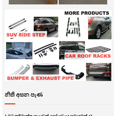
නිති අසන පැණ