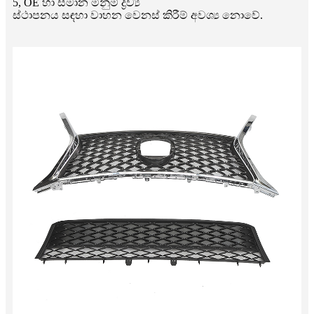
5, OE හා සමාන මිනුම් ද්‍රව්‍ය
ස්ථාපනය සඳහා වාහන වෙනස් කිරීම් අවශ්‍ය නොවේ.