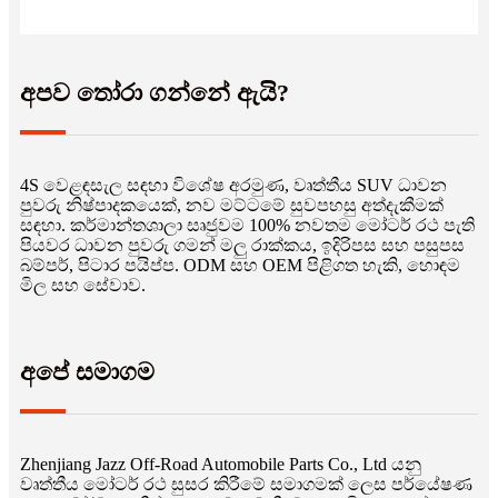
අපව තෝරා ගන්නේ ඇයි?
4S වෙළඳසැල සඳහා විශේෂ අරමුණ, වෘත්තීය SUV ධාවන
පුවරු නිෂ්පාදකයෙක්, නව මට්ටමේ සුවපහසු අත්දැකීමක්
සඳහා. කර්මාන්තශාලා සෘජුවම 100% නවතම මෝටර් රථ පැති
පියවර ධාවන පුවරු ගමන් මලු රාක්කය, ඉදිරිපස සහ පසුපස
බම්පර්, පිටාර පයිප්ප. ODM සහ OEM පිළිගත හැකි, හොඳම
මිල සහ සේවාව.
අපේ සමාගම
Zhenjiang Jazz Off-Road Automobile Parts Co., Ltd යනු
වෘත්තීය මෝටර් රථ සුසර කිරීමේ සමාගමක් ලෙස පර්යේෂණ