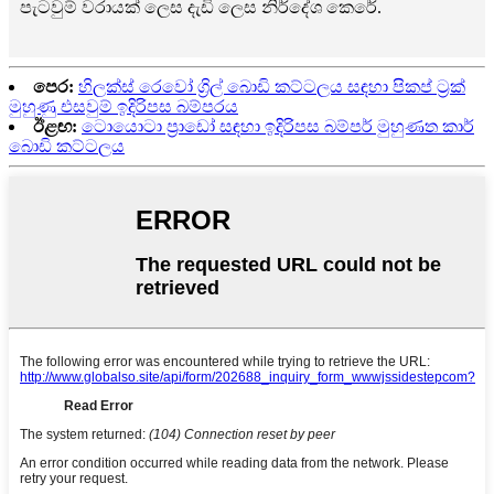
පැටවුම් වරායක් ලෙස දැඩි ලෙස නිර්දේශ කෙරේ.
පෙර:
හිලක්ස් රෙවෝ ග්‍රිල් බොඩි කට්ටලය සඳහා පිකප් ට්‍රක්
මුහුණු එසවුම් ඉදිරිපස බම්පරය
ඊළඟ:
ටොයොටා ප්‍රාඩෝ සඳහා ඉදිරිපස බම්පර් මුහුණත කාර්
බොඩි කට්ටලය