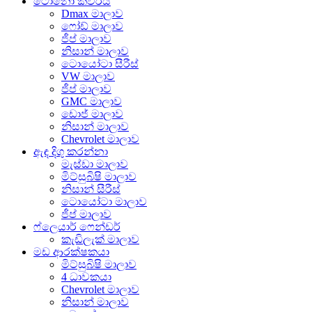
ටොනෝ කවරය
Dmax මාලාව
ෆෝඩ් මාලාව
ජීප් මාලාව
නිසාන් මාලාව
ටොයෝටා සීරීස්
VW මාලාව
ජීප් මාලාව
GMC මාලාව
ඩොජ් මාලාව
නිසාන් මාලාව
Chevrolet මාලාව
ඇඳ දිගු කරන්නා
මැස්ඩා මාලාව
මිට්සුබිෂි මාලාව
නිසාන් සීරීස්
ටොයෝටා මාලාව
ජීප් මාලාව
ෆ්ලෙයාර් ෆෙන්ඩර්
කැඩිලැක් මාලාව
මඩ ආරක්ෂකයා
මිට්සුබිෂි මාලාව
4 ධාවකයා
Chevrolet මාලාව
නිසාන් මාලාව