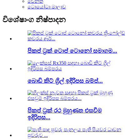
වෙනත්
ටොයෝටා මාලාව
විශේෂාංග නිෂ්පාදන
පිකප් ට්‍රක් ටොප් ටොනෝ සමාගම...
බොඩි කිට් ග්‍රිල් ඉදිරිපස බම්ප්...
පිකප් ට්‍රක් රථ මුහුණත එසවීම
ඉදිරිපස...