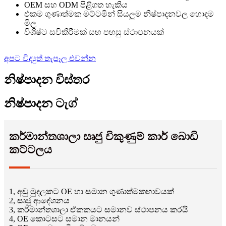
OEM සහ ODM පිළිගත හැකිය
එකම ගුණාත්මක මට්ටමින් සියලුම නිෂ්පාදනවල හොඳම
මිල
විශිෂ්ට සවිකිරීමක් සහ පහසු ස්ථාපනයක්
අපට විද්‍යුත් තැපෑල එවන්න
නිෂ්පාදන විස්තර
නිෂ්පාදන ටැග්
කර්මාන්තශාලා සෘජු විකුණුම් කාර් බොඩි
කට්ටලය
1, අඩු මුදලකට OE හා සමාන ගුණාත්මකභාවයක්
2, සෘජු ආදේශනය
3, කර්මාන්තශාලා ඒකකයට සමානව ස්ථාපනය කරයි
4, OE කොටසට සමාන මානයන්