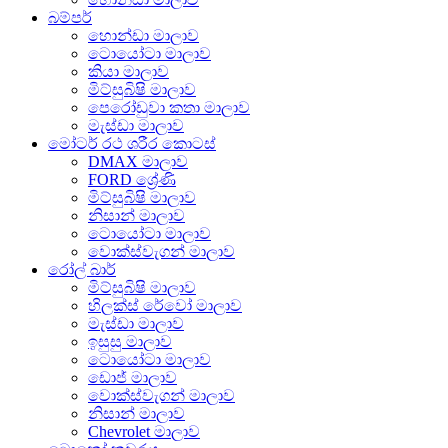
බම්පර්
හොන්ඩා මාලාව
ටොයෝටා මාලාව
කියා මාලාව
මිට්සුබිෂි මාලාව
පෙරෝඩුවා කතා මාලාව
මැස්ඩා මාලාව
මෝටර් රථ ශරීර කොටස්
DMAX මාලාව
FORD ශ්‍රේණි
මිට්සුබිෂි මාලාව
නිසාන් මාලාව
ටොයෝටා මාලාව
වොක්ස්වැගන් මාලාව
රෝල් බාර්
මිට්සුබිෂි මාලාව
හිලක්ස් රේවෝ මාලාව
මැස්ඩා මාලාව
ඉසුසු මාලාව
ටොයෝටා මාලාව
ඩොජ් මාලාව
වොක්ස්වැගන් මාලාව
නිසාන් මාලාව
Chevrolet මාලාව