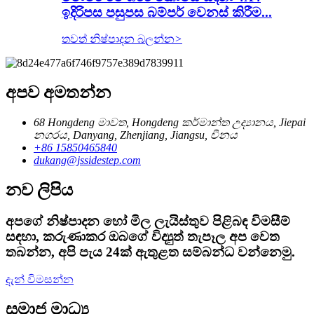
ඉදිරිපස පසුපස බම්පර් වෙනස් කිරීම...
තවත් නිෂ්පාදන බලන්න
>
අපව අමතන්න
68 Hongdeng මාවත, Hongdeng කර්මාන්ත උද්‍යානය, Jiepai
නගරය, Danyang, Zhenjiang, Jiangsu, චීනය
+86 15850465840
dukang@jssidestep.com
නව ලිපිය
අපගේ නිෂ්පාදන හෝ මිල ලැයිස්තුව පිළිබඳ විමසීම්
සඳහා, කරුණාකර ඔබගේ විද්‍යුත් තැපෑල අප වෙත
තබන්න, අපි පැය 24ක් ඇතුළත සම්බන්ධ වන්නෙමු.
දැන් විමසන්න
සමාජ මාධ්‍ය