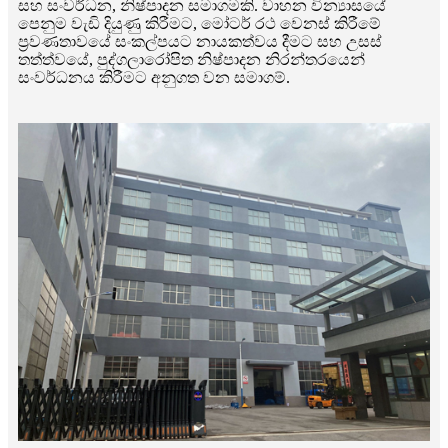
සහ සංවර්ධන, නිෂ්පාදන සමාගමකි. වාහන වින්‍යාසයේ
පෙනුම වැඩි දියුණු කිරීමට, මෝටර් රථ වෙනස් කිරීමේ
ප්‍රවණතාවයේ සංකල්පයට නායකත්වය දීමට සහ උසස්
තත්ත්වයේ, පුද්ගලාරෝපිත නිෂ්පාදන නිරන්තරයෙන්
සංවර්ධනය කිරීමට අනුගත වන සමාගම්.