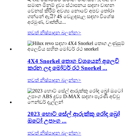
සමාන මිනුම් ද්‍රව්‍ය ස්ථාපනය සඳහා වාහන
වෙනස් කිරීම් අවශ්‍ය නොවේ අපව තෝරා
ගන්නේ ඇයි? 4S වෙළඳසැල සඳහා විශේෂ
අරමුණ, වෘත්තීය...
තවත් නිෂ්පාදන බලන්න
>
4X4 Snorkel තොග වශයෙන් අලෙවි
කරන ලද මෝටර් රථ Snorkel ...
තවත් නිෂ්පාදන බලන්න
>
2023 හොට් සේල් ආරුක්කු රෝද බ්‍රෝ
ඔටෝ උපාංග ...
තවත් නිෂ්පාදන බලන්න
>