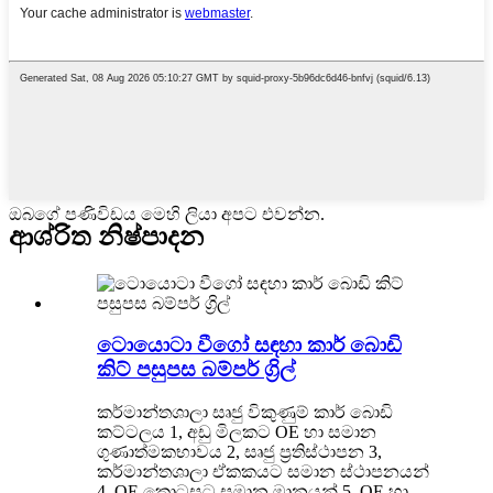
ඔබගේ පණිවිඩය මෙහි ලියා අපට එවන්න.
ආශ්රිත නිෂ්පාදන
ටොයොටා වීගෝ සඳහා කාර් බොඩි
කිට් පසුපස බම්පර් ග්‍රිල්
කර්මාන්තශාලා සෘජු විකුණුම් කාර් බොඩි
කට්ටලය 1, අඩු මිලකට OE හා සමාන
ගුණාත්මකභාවය 2, සෘජු ප්‍රතිස්ථාපන 3,
කර්මාන්තශාලා ඒකකයට සමාන ස්ථාපනයන්
4, OE කොටසට සමාන මානයන් 5, OE හා