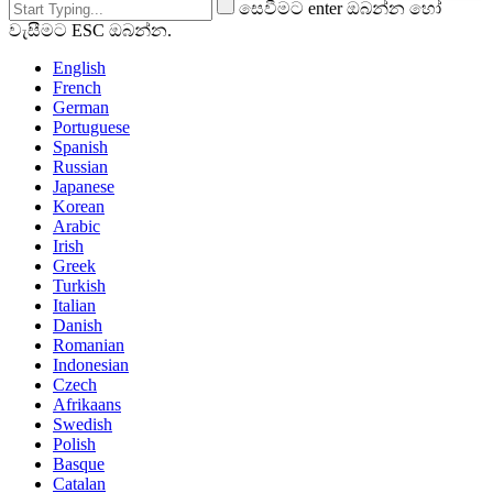
සෙවීමට enter ඔබන්න හෝ
වැසීමට ESC ඔබන්න.
English
French
German
Portuguese
Spanish
Russian
Japanese
Korean
Arabic
Irish
Greek
Turkish
Italian
Danish
Romanian
Indonesian
Czech
Afrikaans
Swedish
Polish
Basque
Catalan