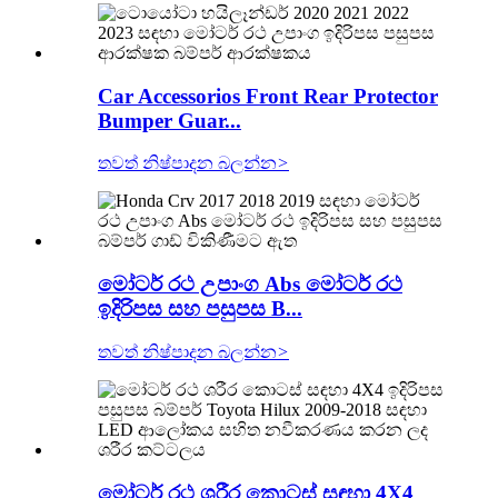
Car Accessorios Front Rear Protector
Bumper Guar...
තවත් නිෂ්පාදන බලන්න
>
මෝටර් රථ උපාංග Abs මෝටර් රථ
ඉදිරිපස සහ පසුපස B...
තවත් නිෂ්පාදන බලන්න
>
මෝටර් රථ ශරීර කොටස් සඳහා 4X4