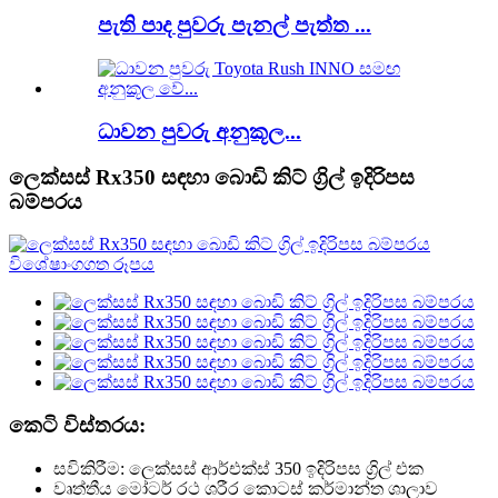
පැති පාද පුවරු පැනල් පැත්ත ...
ධාවන පුවරු අනුකූල...
ලෙක්සස් Rx350 සඳහා බොඩි කිට් ග්‍රිල් ඉදිරිපස
බම්පරය
කෙටි විස්තරය:
සවිකිරීම: ලෙක්සස් ආර්එක්ස් 350 ඉදිරිපස ග්‍රිල් එක
වෘත්තීය මෝටර් රථ ශරීර කොටස් කර්මාන්ත ශාලාව