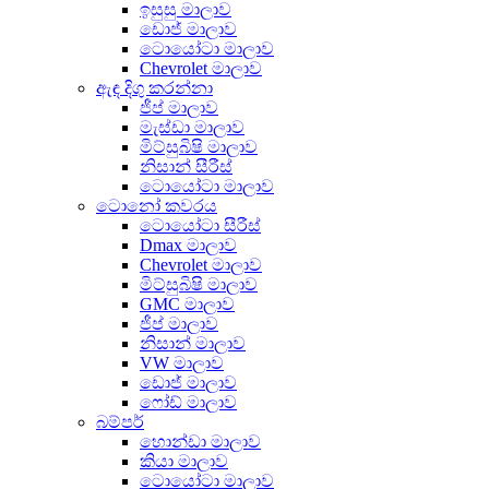
ඉසුසු මාලාව
ඩොජ් මාලාව
ටොයෝටා මාලාව
Chevrolet මාලාව
ඇඳ දිගු කරන්නා
ජීප් මාලාව
මැස්ඩා මාලාව
මිට්සුබිෂි මාලාව
නිසාන් සීරීස්
ටොයෝටා මාලාව
ටොනෝ කවරය
ටොයෝටා සීරීස්
Dmax මාලාව
Chevrolet මාලාව
මිට්සුබිෂි මාලාව
GMC මාලාව
ජීප් මාලාව
නිසාන් මාලාව
VW මාලාව
ඩොජ් මාලාව
ෆෝඩ් මාලාව
බම්පර්
හොන්ඩා මාලාව
කියා මාලාව
ටොයෝටා මාලාව