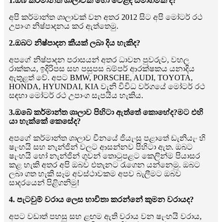
1.ඔබ කර්මාන්ත ශාලාවක් හෝ වෙළඳ සමාගමක් ද?
අපි කර්මාන්ත ශාලාවක් වන අතර 2012 සිට අපි මෝටර් රථ
උපාංග නිෂ්පාදනය කර ඇත්තෙමු.
2.ඔබට නිෂ්පාදන කීයක් ලබා දිය හැකිද?
අපගේ නිෂ්පාදන පරාසයන් අතර ධාවන පුවරුව, වහල
රාක්කය, ඉදිරිපස සහ පසුපස බම්පර් ආරක්ෂකය යනාදිය
ඇතුළත් වේ. අපට BMW, PORSCHE, AUDI, TOYOTA,
HONDA, HYUNDAI, KIA වැනි විවිධ වර්ගයේ මෝටර් රථ
සඳහා මෝටර් රථ උපාංග සැපයිය හැකිය.
3.ඔබේ කර්මාන්ත ශාලාව පිහිටා ඇත්තේ කොහේද?මට එහි
යා හැක්කේ කෙසේද?
අපගේ කර්මාන්ත ශාලාව චීනයේ ජියැංසු පළාතේ ඩැනියැං හි
ෂැංහයි සහ නැන්ජින් වලට ආසන්නව පිහිටා ඇත. ඔබට
ෂැංහයි හෝ නැන්ජින් ගුවන් තොටුපළට කෙලින්ම පියාසර
කළ හැකි අතර අපි ඔබව එතැනට රැගෙන යන්නෙමු. ඔබට
ලබා ගත හැකි සෑම අවස්ථාවකම අපව බැලීමට ඔබව
සාදරයෙන් පිළිගනිමු!
4. පැටවුම් වරාය ලෙස භාවිතා කරන්නේ කුමන වරායද?
අපට වඩාත් පහසු සහ ළඟම ඇති වරාය වන ෂැංහයි වරාය,