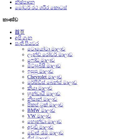
නිෂ්පාදන
මෝටර් රථ ශරීර කොටස්
කාණ්ඩ
首页
අපි ගැන
පැති පියවර
ටොයෝටා මාලාව
ලෑන්ඩ් රෝවර් මාලාව
ෆෝඩ් මාලාව
මිට්සුබිෂි මාලාව
ඉසුසු මාලාව
Chevrolet මාලාව
මර්සිඩීස් බෙන්ස් මාලාව
කියා මාලාව
හුන්ඩායි මාලාව
නිසාන් මාලාව
පිකප් ට්‍රක් මාලාව
BMW මාලාව
VW මාලාව
හොන්ඩා මාලාව
අවුඩි මාලාව
ඩොජ් රැම් මාලාව
ජීප් මාලාව