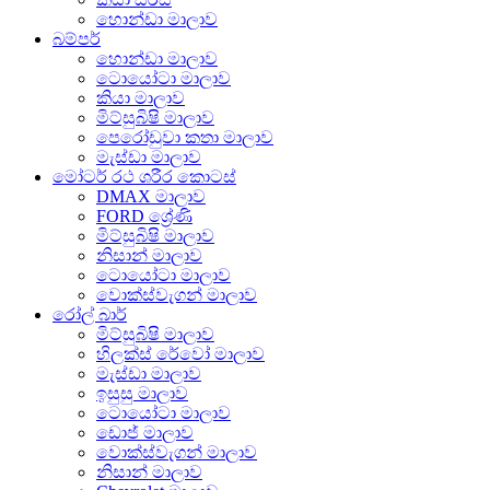
හොන්ඩා මාලාව
බම්පර්
හොන්ඩා මාලාව
ටොයෝටා මාලාව
කියා මාලාව
මිට්සුබිෂි මාලාව
පෙරෝඩුවා කතා මාලාව
මැස්ඩා මාලාව
මෝටර් රථ ශරීර කොටස්
DMAX මාලාව
FORD ශ්‍රේණි
මිට්සුබිෂි මාලාව
නිසාන් මාලාව
ටොයෝටා මාලාව
වොක්ස්වැගන් මාලාව
රෝල් බාර්
මිට්සුබිෂි මාලාව
හිලක්ස් රේවෝ මාලාව
මැස්ඩා මාලාව
ඉසුසු මාලාව
ටොයෝටා මාලාව
ඩොජ් මාලාව
වොක්ස්වැගන් මාලාව
නිසාන් මාලාව