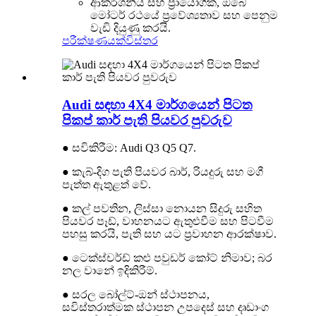
ආකර්ශනීය සහ ප්‍රායෝගික, ඔබේ
මෝටර් රථයේ ප්‍රවේශ්‍යතාව සහ පෙනුම
වැඩි දියුණු කරයි.
පරීක්ෂණයක්
විස්තර
Audi සඳහා 4X4 මාර්ගයෙන් පිටත
පිකප් කාර් පැති පියවර පුවරුව
● සවිකිරීම: Audi Q3 Q5 Q7.
● කැබ්-දිග පැති පියවර බාර්, රියදුරු සහ මගී
පැත්ත ඇතුළත් වේ.
● කල් පවතින, ලිස්සා නොයන සිදුරු සහිත
පියවර පෑඩ්, වාහනයට ඇතුළුවීම සහ පිටවීම
පහසු කරයි, පැති සහ යට ප්‍රවාහන ආරක්ෂාව.
● ටෙක්ස්චර්ඩ් කළු පවුඩර් කෝට් නිමාව; බර
නල වානේ ඉදිකිරීම්.
● සරල බෝල්ට්-ඔන් ස්ථාපනය,
සවිස්තරාත්මක ස්ථාපන උපදෙස් සහ දෘඩාංග