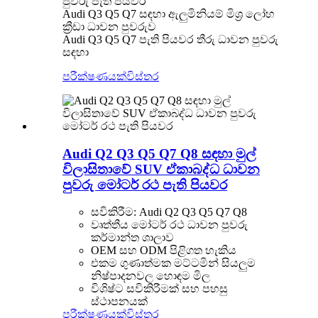
පුවරු පැති පියවර
Audi Q3 Q5 Q7 සඳහා ඇලුමිනියම් මිශ්‍ර ලෝහ
ක්‍රීඩා ධාවන පුවරුව
Audi Q3 Q5 Q7 පැති පියවර තීරු ධාවන පුවරු
සඳහා
පරීක්ෂණයක්
විස්තර
Audi Q2 Q3 Q5 Q7 Q8 සඳහා මුල්
විලාසිතාවේ SUV ඒකාබද්ධ ධාවන
පුවරු මෝටර් රථ පැති පියවර
සවිකිරීම: Audi Q2 Q3 Q5 Q7 Q8
වෘත්තීය මෝටර් රථ ධාවන පුවරු
කර්මාන්ත ශාලාව
OEM සහ ODM පිළිගත හැකිය
එකම ගුණාත්මක මට්ටමින් සියලුම
නිෂ්පාදනවල හොඳම මිල
විශිෂ්ට සවිකිරීමක් සහ පහසු
ස්ථාපනයක්
පරීක්ෂණයක්
විස්තර