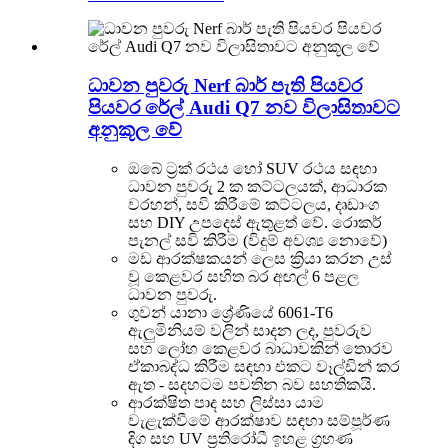
ධාවන පුවරු Nerf බාර් පැති පියවර
පියවර රේල් Audi Q7 නව විලාසිතාවට
අනුකූල වේ
ඔබේ ට්‍රක් රථය හෝ SUV රථය සඳහා
ධාවන පුවරු 2 ක කට්ටලයක්, ආධාරක
වරහන්, සවි කිරීමේ කට්ටලය, දෘඩාංග
සහ DIY උපදෙස් ඇතුළත් වේ. රොකර්
පැනල් සවි කිරීම (විදුම් අවශ්‍ය නොවේ)
මඩ ආරක්ෂකයන් ලෙස ක්‍රියා කරන උස්
වූ කෙළවර සහිත බර අඟල් 6 පළල
ධාවන පුවරු.
ගුවන් යානා ශ්‍රේණියේ 6061-T6
ඇලුමිනියම් වලින් සාදන ලද, පුවරුව
සහ ලෝහ කෙළවර බාධාවකින් තොරව
ඒකාබද්ධ කිරීම සඳහා එකට වෑල්ඩින් කර
ඇත - සදහටම පවතින බව සහතිකයි.
ආරක්ෂිත පාද සහ ලිස්සා යාම
වැළැක්වීමේ ආරක්ෂාව සඳහා සම්පූර්ණ
දිග සහ UV ප්‍රතිරෝධී ඉහළ ග්‍රහණ