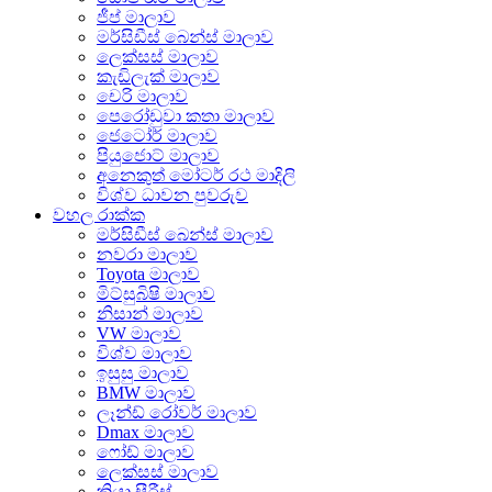
ජීප් මාලාව
මර්සිඩීස් බෙන්ස් මාලාව
ලෙක්සස් මාලාව
කැඩිලැක් මාලාව
චෙරි මාලාව
පෙරෝඩුවා කතා මාලාව
ජෙටෝර් මාලාව
පියුජොට් මාලාව
අනෙකුත් මෝටර් රථ මාදිලි
විශ්ව ධාවන පුවරුව
වහල රාක්ක
මර්සිඩීස් බෙන්ස් මාලාව
නවරා මාලාව
Toyota මාලාව
මිට්සුබිෂි මාලාව
නිසාන් මාලාව
VW මාලාව
විශ්ව මාලාව
ඉසුසු මාලාව
BMW මාලාව
ලෑන්ඩ් රෝවර් මාලාව
Dmax මාලාව
ෆෝඩ් මාලාව
ලෙක්සස් මාලාව
කියා සීරීස්