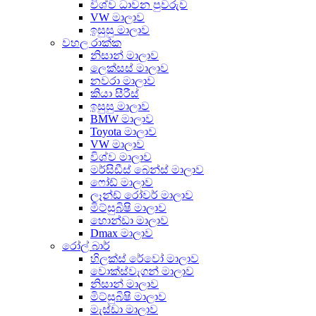
විශ්ව ධාවන පුවරුව
VW මාලාව
ඉසුසු මාලාව
වහල රාක්ක
නිසාන් මාලාව
ලෙක්සස් මාලාව
නවරා මාලාව
කියා සීරීස්
ඉසුසු මාලාව
BMW මාලාව
Toyota මාලාව
VW මාලාව
විශ්ව මාලාව
මර්සිඩීස් බෙන්ස් මාලාව
ෆෝඩ් මාලාව
ලෑන්ඩ් රෝවර් මාලාව
මිට්සුබිෂි මාලාව
හොන්ඩා මාලාව
Dmax මාලාව
රෝල් බාර්
හිලක්ස් රේවෝ මාලාව
වොක්ස්වැගන් මාලාව
නිසාන් මාලාව
මිට්සුබිෂි මාලාව
මැස්ඩා මාලාව