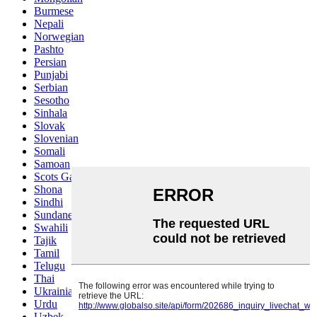
Burmese
Nepali
Norwegian
Pashto
Persian
Punjabi
Serbian
Sesotho
Sinhala
Slovak
Slovenian
Somali
Samoan
Scots Gaelic
Shona
Sindhi
Sundanese
Swahili
Tajik
Tamil
Telugu
Thai
Ukrainian
Urdu
Uzbek