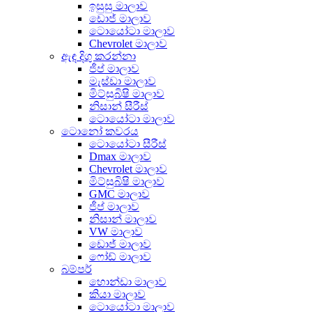
ඉසුසු මාලාව
ඩොජ් මාලාව
ටොයෝටා මාලාව
Chevrolet මාලාව
ඇඳ දිගු කරන්නා
ජීප් මාලාව
මැස්ඩා මාලාව
මිට්සුබිෂි මාලාව
නිසාන් සීරීස්
ටොයෝටා මාලාව
ටොනෝ කවරය
ටොයෝටා සීරීස්
Dmax මාලාව
Chevrolet මාලාව
මිට්සුබිෂි මාලාව
GMC මාලාව
ජීප් මාලාව
නිසාන් මාලාව
VW මාලාව
ඩොජ් මාලාව
ෆෝඩ් මාලාව
බම්පර්
හොන්ඩා මාලාව
කියා මාලාව
ටොයෝටා මාලාව