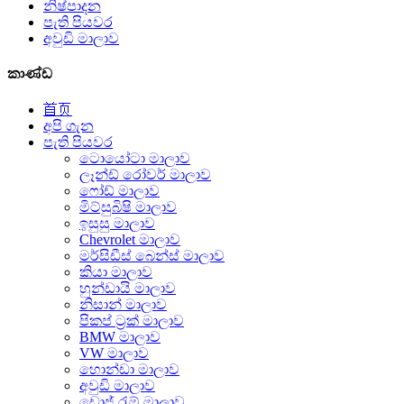
නිෂ්පාදන
පැති පියවර
අවුඩි මාලාව
කාණ්ඩ
首页
අපි ගැන
පැති පියවර
ටොයෝටා මාලාව
ලෑන්ඩ් රෝවර් මාලාව
ෆෝඩ් මාලාව
මිට්සුබිෂි මාලාව
ඉසුසු මාලාව
Chevrolet මාලාව
මර්සිඩීස් බෙන්ස් මාලාව
කියා මාලාව
හුන්ඩායි මාලාව
නිසාන් මාලාව
පිකප් ට්‍රක් මාලාව
BMW මාලාව
VW මාලාව
හොන්ඩා මාලාව
අවුඩි මාලාව
ඩොජ් රැම් මාලාව