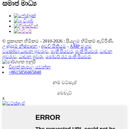
සමාජ මාධ්‍ය
© ප්‍රකාශන හිමිකම - 2010-2026 : සියලුම හිමිකම් ඇවිරිණි.
උණුසුම් නිෂ්පාදන
-
අඩවි සිතියම
-
AMP ජංගම
ටකෝමා ධාවන පුවරුව
,
පැති පියවර
,
පැති පියවර
,
ධාවන
පුවරුව
,
ධාවන පුවරු
,
මෝටර් රථ පැති පියවර
,
විද්‍යුත් තැපෑල යවන්න
+8615850465840
නම් වට්සැප්
වෙචැට්
x