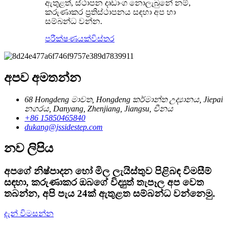
ඇතුළත්, ස්ථාපන දෘඩාංග නොලැබුනේ නම්,
කරුණාකර ප්‍රතිස්ථාපනය සඳහා අප හා
සම්බන්ධ වන්න.
පරීක්ෂණයක්
විස්තර
අපව අමතන්න
68 Hongdeng මාවත, Hongdeng කර්මාන්ත උද්‍යානය, Jiepai
නගරය, Danyang, Zhenjiang, Jiangsu, චීනය
+86 15850465840
dukang@jssidestep.com
නව ලිපිය
අපගේ නිෂ්පාදන හෝ මිල ලැයිස්තුව පිළිබඳ විමසීම්
සඳහා, කරුණාකර ඔබගේ විද්‍යුත් තැපෑල අප වෙත
තබන්න, අපි පැය 24ක් ඇතුළත සම්බන්ධ වන්නෙමු.
දැන් විමසන්න