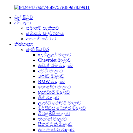
මුල් පිටුව
අපි ගැන
සමාගම් පැතිකඩ
සමාගම් සංදර්ශනය
අපගේ සේවාව
නිෂ්පාදන
පැති පියවර
කැඩිලැක් මාලාව
Chevrolet මාලාව
ඩොජ් රැම් මාලාව
අවුඩි මාලාව
ෆෝඩ් මාලාව
BMW මාලාව
හොන්ඩා මාලාව
හුන්ඩායි මාලාව
ජීප් මාලාව
ලෑන්ඩ් රෝවර් මාලාව
මර්සිඩීස් බෙන්ස් මාලාව
මිට්සුබිෂි මාලාව
නිසාන් මාලාව
පිකප් ට්‍රක් මාලාව
ටොයෝටා මාලාව