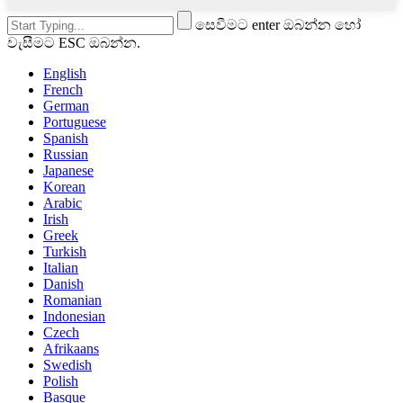
සෙවීමට enter ඔබන්න හෝ
වැසීමට ESC ඔබන්න.
English
French
German
Portuguese
Spanish
Russian
Japanese
Korean
Arabic
Irish
Greek
Turkish
Italian
Danish
Romanian
Indonesian
Czech
Afrikaans
Swedish
Polish
Basque