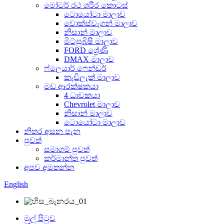
මෝටර් රථ ශරීර කොටස්
ටොයෝටා මාලාව
වොක්ස්වැගන් මාලාව
නිසාන් මාලාව
මිට්සුබිෂි මාලාව
FORD ශ්‍රේණි
DMAX මාලාව
ෆ්ලෙයාර් ෆෙන්ඩර්
කැඩිලැක් මාලාව
මඩ ආරක්ෂකයා
4 ධාවකයා
Chevrolet මාලාව
නිසාන් මාලාව
ටොයෝටා මාලාව
නිතර අසන පැන
පුවත්
සමාගම් පුවත්
කර්මාන්ත පුවත්
අපව අමතන්න
English
මුල් පිටුව