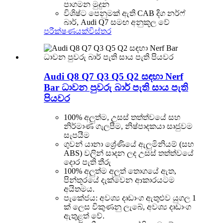
පාගමන මුදුන
විශිෂ්ට පෙනුමක් ඇති CAB දිග නර්ෆ්
බාර්, Audi Q7 සමඟ අනුකූල වේ
පරීක්ෂණයක්
විස්තර
Audi Q8 Q7 Q3 Q5 Q2 සඳහා Nerf
Bar ධාවන පුවරු බාර් පැති සාය පැති
පියවර
100% අලුත්ම, උසස් තත්ත්වයේ සහ
නිර්මාණ ගැලපීම, නිෂ්පාදකයා සෘජුවම
සැපයීම
ගුවන් යානා ශ්‍රේණියේ ඇලුමිනියම් (සහ
ABS) වලින් සාදන ලද උසස් තත්ත්වයේ
දොර පැති තීරු
100% අලුත්ම අලුත් තොගයේ ඇත,
පින්තූරයේ දැක්වෙන ආකාරයටම
අයිතමය.
පැකේජය: අවශ්‍ය දෘඩාංග ඇතුළුව යුගල 1
ක් ලෙස විකුණනු ලැබේ, අවශ්‍ය දෘඩාංග
ඇතුළත් වේ.