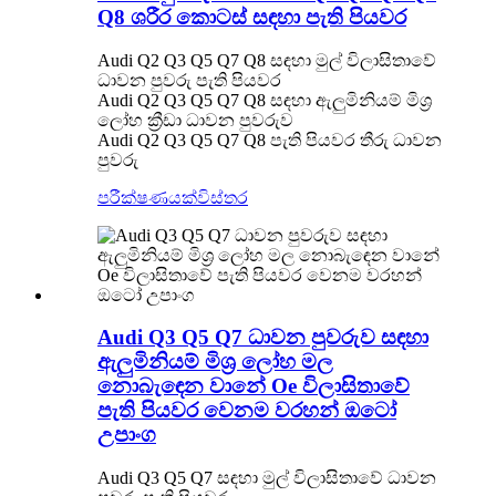
Q8 ශරීර කොටස් සඳහා පැති පියවර
Audi Q2 Q3 Q5 Q7 Q8 සඳහා මුල් විලාසිතාවේ
ධාවන පුවරු පැති පියවර
Audi Q2 Q3 Q5 Q7 Q8 සඳහා ඇලුමිනියම් මිශ්‍ර
ලෝහ ක්‍රීඩා ධාවන පුවරුව
Audi Q2 Q3 Q5 Q7 Q8 පැති පියවර තීරු ධාවන
පුවරු
පරීක්ෂණයක්
විස්තර
Audi Q3 Q5 Q7 ධාවන පුවරුව සඳහා
ඇලුමිනියම් මිශ්‍ර ලෝහ මල
නොබැඳෙන වානේ Oe විලාසිතාවේ
පැති පියවර වෙනම වරහන් ඔටෝ
උපාංග
Audi Q3 Q5 Q7 සඳහා මුල් විලාසිතාවේ ධාවන