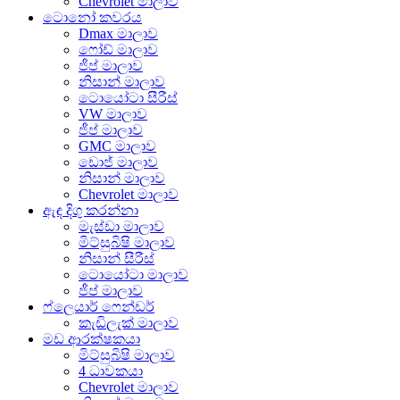
Chevrolet මාලාව
ටොනෝ කවරය
Dmax මාලාව
ෆෝඩ් මාලාව
ජීප් මාලාව
නිසාන් මාලාව
ටොයෝටා සීරීස්
VW මාලාව
ජීප් මාලාව
GMC මාලාව
ඩොජ් මාලාව
නිසාන් මාලාව
Chevrolet මාලාව
ඇඳ දිගු කරන්නා
මැස්ඩා මාලාව
මිට්සුබිෂි මාලාව
නිසාන් සීරීස්
ටොයෝටා මාලාව
ජීප් මාලාව
ෆ්ලෙයාර් ෆෙන්ඩර්
කැඩිලැක් මාලාව
මඩ ආරක්ෂකයා
මිට්සුබිෂි මාලාව
4 ධාවකයා
Chevrolet මාලාව