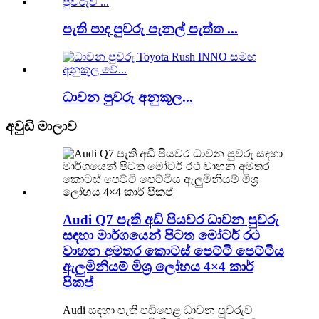
පැති පාද පුවරු පැනල් පැත්ත ...
ධාවන පුවරු අනුකූල...
අවුඩි මාලාව
Audi Q7 පැති අඩි පියවර ධාවන පුවරු
සඳහා මාර්ගයෙන් පිටත මෝටර් රථ
වාහන අමතර කොටස් පෙට්ටි පෙට්ටිය
ඇලුමිනියම් මිශ්‍ර ලෝහය 4×4 කාර්
පිකප්
Audi සඳහා පැති පඩිපෙළ ධාවන පුවරුව