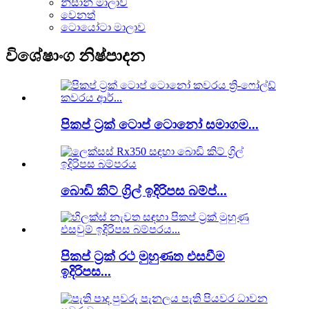
නිසාන් මාලාව
වෙනත්
ටොයෝටා මාලාව
විශේෂාංග නිෂ්පාදන
පිකප් ට්‍රක් ටොප් ටොනෝ සමාගම...
බොඩි කිට් ග්‍රිල් ඉදිරිපස බම්ප්...
පිකප් ට්‍රක් රථ මුහුණත එසවීම
ඉදිරිපස...