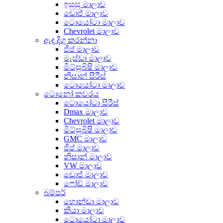
ඉසුසු මාලාව
ඩොජ් මාලාව
ටොයෝටා මාලාව
Chevrolet මාලාව
ඇඳ දිගු කරන්නා
ජීප් මාලාව
මැස්ඩා මාලාව
මිට්සුබිෂි මාලාව
නිසාන් සීරීස්
ටොයෝටා මාලාව
ටොනෝ කවරය
ටොයෝටා සීරීස්
Dmax මාලාව
Chevrolet මාලාව
මිට්සුබිෂි මාලාව
GMC මාලාව
ජීප් මාලාව
නිසාන් මාලාව
VW මාලාව
ඩොජ් මාලාව
ෆෝඩ් මාලාව
බම්පර්
හොන්ඩා මාලාව
කියා මාලාව
ටොයෝටා මාලාව