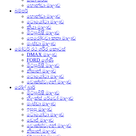
හොන්ඩා මාලාව
බම්පර්
හොන්ඩා මාලාව
ටොයෝටා මාලාව
කියා මාලාව
මිට්සුබිෂි මාලාව
පෙරෝඩුවා කතා මාලාව
මැස්ඩා මාලාව
මෝටර් රථ ශරීර කොටස්
DMAX මාලාව
FORD ශ්‍රේණි
මිට්සුබිෂි මාලාව
නිසාන් මාලාව
ටොයෝටා මාලාව
වොක්ස්වැගන් මාලාව
රෝල් බාර්
මිට්සුබිෂි මාලාව
හිලක්ස් රේවෝ මාලාව
මැස්ඩා මාලාව
ඉසුසු මාලාව
ටොයෝටා මාලාව
ඩොජ් මාලාව
වොක්ස්වැගන් මාලාව
නිසාන් මාලාව