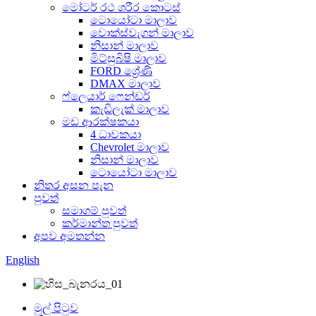
මෝටර් රථ ශරීර කොටස්
ටොයෝටා මාලාව
වොක්ස්වැගන් මාලාව
නිසාන් මාලාව
මිට්සුබිෂි මාලාව
FORD ශ්‍රේණි
DMAX මාලාව
ෆ්ලෙයාර් ෆෙන්ඩර්
කැඩිලැක් මාලාව
මඩ ආරක්ෂකයා
4 ධාවකයා
Chevrolet මාලාව
නිසාන් මාලාව
ටොයෝටා මාලාව
නිතර අසන පැන
පුවත්
සමාගම් පුවත්
කර්මාන්ත පුවත්
අපව අමතන්න
English
මුල් පිටුව