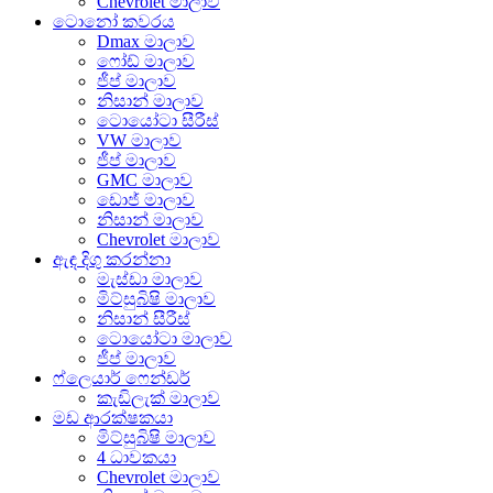
Chevrolet මාලාව
ටොනෝ කවරය
Dmax මාලාව
ෆෝඩ් මාලාව
ජීප් මාලාව
නිසාන් මාලාව
ටොයෝටා සීරීස්
VW මාලාව
ජීප් මාලාව
GMC මාලාව
ඩොජ් මාලාව
නිසාන් මාලාව
Chevrolet මාලාව
ඇඳ දිගු කරන්නා
මැස්ඩා මාලාව
මිට්සුබිෂි මාලාව
නිසාන් සීරීස්
ටොයෝටා මාලාව
ජීප් මාලාව
ෆ්ලෙයාර් ෆෙන්ඩර්
කැඩිලැක් මාලාව
මඩ ආරක්ෂකයා
මිට්සුබිෂි මාලාව
4 ධාවකයා
Chevrolet මාලාව