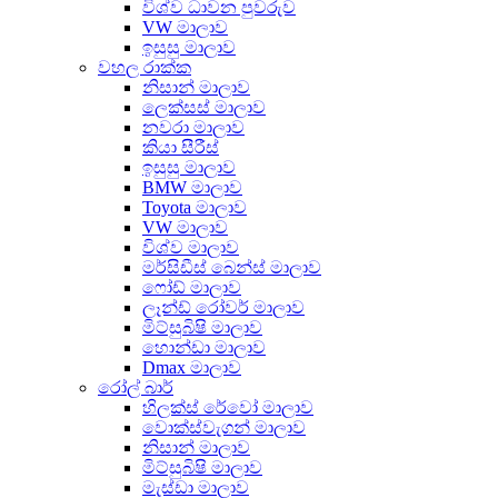
විශ්ව ධාවන පුවරුව
VW මාලාව
ඉසුසු මාලාව
වහල රාක්ක
නිසාන් මාලාව
ලෙක්සස් මාලාව
නවරා මාලාව
කියා සීරීස්
ඉසුසු මාලාව
BMW මාලාව
Toyota මාලාව
VW මාලාව
විශ්ව මාලාව
මර්සිඩීස් බෙන්ස් මාලාව
ෆෝඩ් මාලාව
ලෑන්ඩ් රෝවර් මාලාව
මිට්සුබිෂි මාලාව
හොන්ඩා මාලාව
Dmax මාලාව
රෝල් බාර්
හිලක්ස් රේවෝ මාලාව
වොක්ස්වැගන් මාලාව
නිසාන් මාලාව
මිට්සුබිෂි මාලාව
මැස්ඩා මාලාව