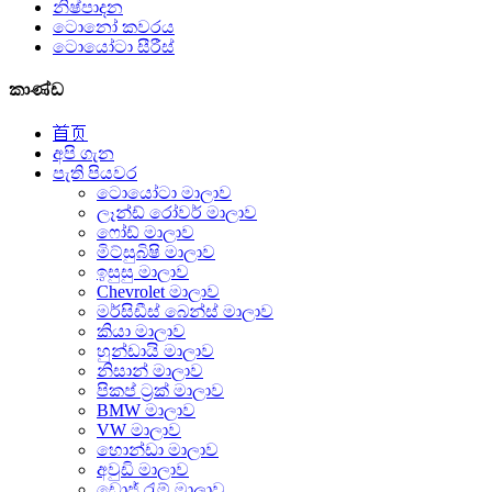
නිෂ්පාදන
ටොනෝ කවරය
ටොයෝටා සීරීස්
කාණ්ඩ
首页
අපි ගැන
පැති පියවර
ටොයෝටා මාලාව
ලෑන්ඩ් රෝවර් මාලාව
ෆෝඩ් මාලාව
මිට්සුබිෂි මාලාව
ඉසුසු මාලාව
Chevrolet මාලාව
මර්සිඩීස් බෙන්ස් මාලාව
කියා මාලාව
හුන්ඩායි මාලාව
නිසාන් මාලාව
පිකප් ට්‍රක් මාලාව
BMW මාලාව
VW මාලාව
හොන්ඩා මාලාව
අවුඩි මාලාව
ඩොජ් රැම් මාලාව