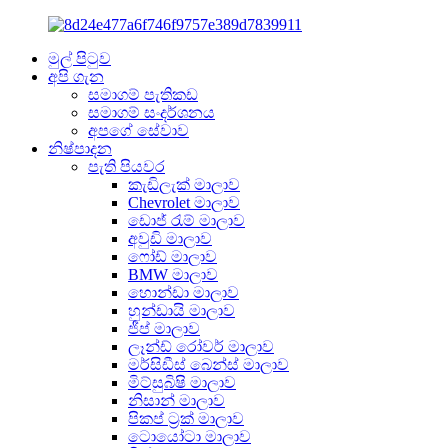
මුල් පිටුව
අපි ගැන
සමාගම් පැතිකඩ
සමාගම් සංදර්ශනය
අපගේ සේවාව
නිෂ්පාදන
පැති පියවර
කැඩිලැක් මාලාව
Chevrolet මාලාව
ඩොජ් රැම් මාලාව
අවුඩි මාලාව
ෆෝඩ් මාලාව
BMW මාලාව
හොන්ඩා මාලාව
හුන්ඩායි මාලාව
ජීප් මාලාව
ලෑන්ඩ් රෝවර් මාලාව
මර්සිඩීස් බෙන්ස් මාලාව
මිට්සුබිෂි මාලාව
නිසාන් මාලාව
පිකප් ට්‍රක් මාලාව
ටොයෝටා මාලාව