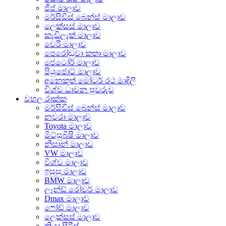
ජීප් මාලාව
මර්සිඩීස් බෙන්ස් මාලාව
ලෙක්සස් මාලාව
කැඩිලැක් මාලාව
චෙරි මාලාව
පෙරෝඩුවා කතා මාලාව
ජෙටෝර් මාලාව
පියුජොට් මාලාව
අනෙකුත් මෝටර් රථ මාදිලි
විශ්ව ධාවන පුවරුව
වහල රාක්ක
මර්සිඩීස් බෙන්ස් මාලාව
නවරා මාලාව
Toyota මාලාව
මිට්සුබිෂි මාලාව
නිසාන් මාලාව
VW මාලාව
විශ්ව මාලාව
ඉසුසු මාලාව
BMW මාලාව
ලෑන්ඩ් රෝවර් මාලාව
Dmax මාලාව
ෆෝඩ් මාලාව
ලෙක්සස් මාලාව
කියා සීරීස්