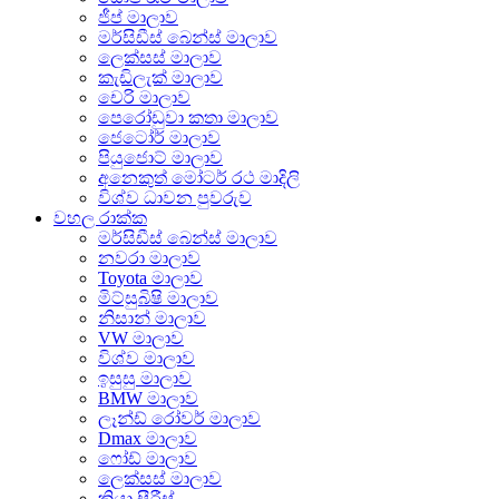
ජීප් මාලාව
මර්සිඩීස් බෙන්ස් මාලාව
ලෙක්සස් මාලාව
කැඩිලැක් මාලාව
චෙරි මාලාව
පෙරෝඩුවා කතා මාලාව
ජෙටෝර් මාලාව
පියුජොට් මාලාව
අනෙකුත් මෝටර් රථ මාදිලි
විශ්ව ධාවන පුවරුව
වහල රාක්ක
මර්සිඩීස් බෙන්ස් මාලාව
නවරා මාලාව
Toyota මාලාව
මිට්සුබිෂි මාලාව
නිසාන් මාලාව
VW මාලාව
විශ්ව මාලාව
ඉසුසු මාලාව
BMW මාලාව
ලෑන්ඩ් රෝවර් මාලාව
Dmax මාලාව
ෆෝඩ් මාලාව
ලෙක්සස් මාලාව
කියා සීරීස්