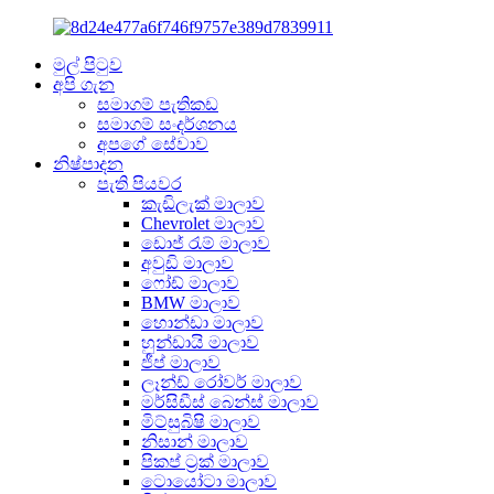
මුල් පිටුව
අපි ගැන
සමාගම් පැතිකඩ
සමාගම් සංදර්ශනය
අපගේ සේවාව
නිෂ්පාදන
පැති පියවර
කැඩිලැක් මාලාව
Chevrolet මාලාව
ඩොජ් රැම් මාලාව
අවුඩි මාලාව
ෆෝඩ් මාලාව
BMW මාලාව
හොන්ඩා මාලාව
හුන්ඩායි මාලාව
ජීප් මාලාව
ලෑන්ඩ් රෝවර් මාලාව
මර්සිඩීස් බෙන්ස් මාලාව
මිට්සුබිෂි මාලාව
නිසාන් මාලාව
පිකප් ට්‍රක් මාලාව
ටොයෝටා මාලාව