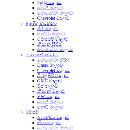
ඉසුසු මාලාව
ඩොජ් මාලාව
ටොයෝටා මාලාව
Chevrolet මාලාව
ඇඳ දිගු කරන්නා
ජීප් මාලාව
මැස්ඩා මාලාව
මිට්සුබිෂි මාලාව
නිසාන් සීරීස්
ටොයෝටා මාලාව
ටොනෝ කවරය
ටොයෝටා සීරීස්
Dmax මාලාව
Chevrolet මාලාව
මිට්සුබිෂි මාලාව
GMC මාලාව
ජීප් මාලාව
නිසාන් මාලාව
VW මාලාව
ඩොජ් මාලාව
ෆෝඩ් මාලාව
බම්පර්
හොන්ඩා මාලාව
කියා මාලාව
ටොයෝටා මාලාව