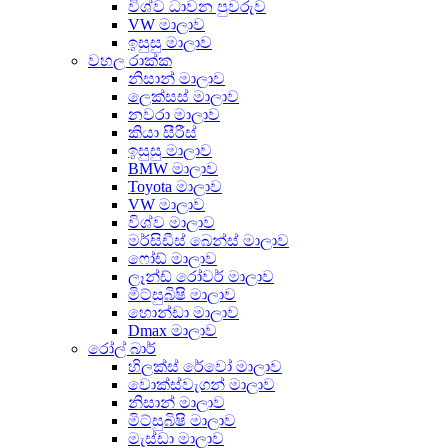
විශ්ව ධාවන පුවරුව
VW මාලාව
ඉසුසු මාලාව
වහල රාක්ක
නිසාන් මාලාව
ලෙක්සස් මාලාව
නවරා මාලාව
කියා සීරීස්
ඉසුසු මාලාව
BMW මාලාව
Toyota මාලාව
VW මාලාව
විශ්ව මාලාව
මර්සිඩීස් බෙන්ස් මාලාව
ෆෝඩ් මාලාව
ලෑන්ඩ් රෝවර් මාලාව
මිට්සුබිෂි මාලාව
හොන්ඩා මාලාව
Dmax මාලාව
රෝල් බාර්
හිලක්ස් රේවෝ මාලාව
වොක්ස්වැගන් මාලාව
නිසාන් මාලාව
මිට්සුබිෂි මාලාව
මැස්ඩා මාලාව