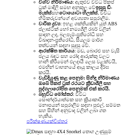
විශ්ව නිර්මාණය
: ඇතුළුව විවිධ පිකප්
ට්‍රක් මාදිලි සමඟ අනුකූල වේ
ඉසුසු ඩී-
මැක්ස්
සහ
ටොයොටා හිලක්ස්
, විවිධ
හිමිකරුවන්ගේ අවශ්‍යතා සපුරාලීම.
වාරික ද්‍රව්‍ය
: ඉහළ ශක්තියකින් යුත් ABS
ප්ලාස්ටික් හෝ නම්‍යශීලී රබර් වලින්
සාදන ලද, බලපෑම්-ප්‍රතිරෝධී සහ
විඛාදන-ප්‍රතිරෝධී, සියලුම මාර්ග
තත්වයන් සඳහා සුදුසු වේ.
ආරක්ෂිත කාර්යය
: මඩ, බොරළු සහ වැසි
ජලය බඳට සහ රෝද ආරුක්කු වලට
හානි කිරීමෙන් ඵලදායී ලෙස වළක්වයි,
එමඟින් වාහනයේ ආයු කාලය දීර්ඝ
කරයි.
වැඩිදියුණු කළ පෙනුම
: සිනිඳු නිර්මාණය
ඔබේ පිකප් ට්‍රක් රථයට ක්‍රීඩාශීලී සහ
පුද්ගලාරෝපිත පෙනුමක් එක් කරයි.
බහුවිධ මෝස්තර
: විවිධ
සෞන්දර්යාත්මක සහ ක්‍රියාකාරී
මනාපයන් සපුරාලීම සඳහා පුළුල්, සම්මත
සහ සිහින් අනුවාද වලින් ලබා ගත
හැකිය.
පරීක්ෂණයක්
විස්තර