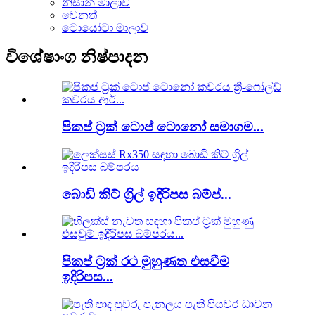
නිසාන් මාලාව
වෙනත්
ටොයෝටා මාලාව
විශේෂාංග නිෂ්පාදන
පිකප් ට්‍රක් ටොප් ටොනෝ සමාගම...
බොඩි කිට් ග්‍රිල් ඉදිරිපස බම්ප්...
පිකප් ට්‍රක් රථ මුහුණත එසවීම
ඉදිරිපස...