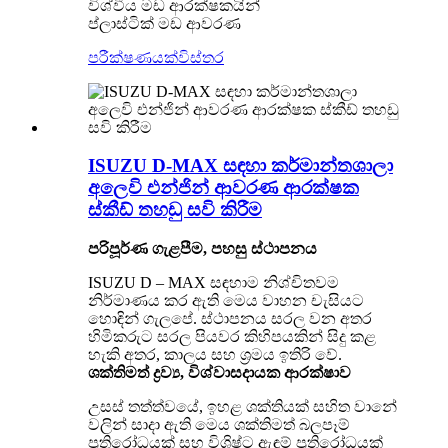
විශ්වීය මඩ ආරක්ෂකයින්
ප්ලාස්ටික් මඩ ආවරණ
පරීක්ෂණයක්
විස්තර
ISUZU D-MAX සඳහා කර්මාන්තශාලා
අලෙවි එන්ජින් ආවරණ ආරක්ෂක
ස්කීඩ් තහඩු සවි කිරීම
පරිපූර්ණ ගැළපීම, පහසු ස්ථාපනය
ISUZU D – MAX සඳහාම නිශ්චිතවම
නිර්මාණය කර ඇති මෙය වාහන චැසියට
හොඳින් ගැලපේ. ස්ථාපනය සරල වන අතර
හිමිකරුට සරල පියවර කිහිපයකින් සිදු කළ
හැකි අතර, කාලය සහ ශ්‍රමය ඉතිරි වේ.
ශක්තිමත් ද්‍රව්‍ය, විශ්වාසදායක ආරක්ෂාව​
උසස් තත්ත්වයේ, ඉහළ ශක්තියක් සහිත වානේ
වලින් සාදා ඇති මෙය ශක්තිමත් බලපෑම්
ප්‍රතිරෝධයක් සහ විශිෂ්ට ඇඳුම් ප්‍රතිරෝධයක්