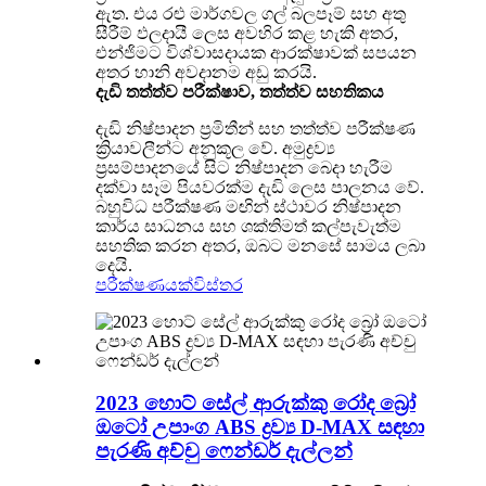
ඇත. එය රළු මාර්ගවල ගල් බලපෑම් සහ අතු
සීරීම් ඵලදායී ලෙස අවහිර කළ හැකි අතර,
එන්ජිමට විශ්වාසදායක ආරක්ෂාවක් සපයන
අතර හානි අවදානම අඩු කරයි.
දැඩි තත්ත්ව පරීක්ෂාව, තත්ත්ව සහතිකය​
දැඩි නිෂ්පාදන ප්‍රමිතීන් සහ තත්ත්ව පරීක්ෂණ
ක්‍රියාවලීන්ට අනුකූල වේ. අමුද්‍රව්‍ය
ප්‍රසම්පාදනයේ සිට නිෂ්පාදන බෙදා හැරීම
දක්වා සෑම පියවරක්ම දැඩි ලෙස පාලනය වේ.
බහුවිධ පරීක්ෂණ මඟින් ස්ථාවර නිෂ්පාදන
කාර්ය සාධනය සහ ශක්තිමත් කල්පැවැත්ම
සහතික කරන අතර, ඔබට මනසේ සාමය ලබා
දෙයි.
පරීක්ෂණයක්
විස්තර
2023 හොට් සේල් ආරුක්කු රෝද බ්‍රෝ
ඔටෝ උපාංග ABS ද්‍රව්‍ය D-MAX සඳහා
පැරණි අච්චු ෆෙන්ඩර් දැල්ලන්