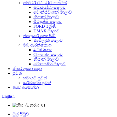
මෝටර් රථ ශරීර කොටස්
ටොයෝටා මාලාව
වොක්ස්වැගන් මාලාව
නිසාන් මාලාව
මිට්සුබිෂි මාලාව
FORD ශ්‍රේණි
DMAX මාලාව
ෆ්ලෙයාර් ෆෙන්ඩර්
කැඩිලැක් මාලාව
මඩ ආරක්ෂකයා
4 ධාවකයා
Chevrolet මාලාව
නිසාන් මාලාව
ටොයෝටා මාලාව
නිතර අසන පැන
පුවත්
සමාගම් පුවත්
කර්මාන්ත පුවත්
අපව අමතන්න
English
මුල් පිටුව