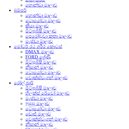
හොන්ඩා මාලාව
බම්පර්
හොන්ඩා මාලාව
ටොයෝටා මාලාව
කියා මාලාව
මිට්සුබිෂි මාලාව
පෙරෝඩුවා කතා මාලාව
මැස්ඩා මාලාව
මෝටර් රථ ශරීර කොටස්
DMAX මාලාව
FORD ශ්‍රේණි
මිට්සුබිෂි මාලාව
නිසාන් මාලාව
ටොයෝටා මාලාව
වොක්ස්වැගන් මාලාව
රෝල් බාර්
මිට්සුබිෂි මාලාව
හිලක්ස් රේවෝ මාලාව
මැස්ඩා මාලාව
ඉසුසු මාලාව
ටොයෝටා මාලාව
ඩොජ් මාලාව
වොක්ස්වැගන් මාලාව
නිසාන් මාලාව