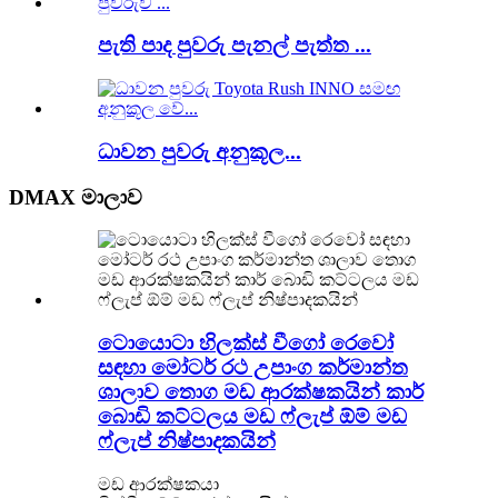
පැති පාද පුවරු පැනල් පැත්ත ...
ධාවන පුවරු අනුකූල...
DMAX මාලාව
ටොයොටා හිලක්ස් වීගෝ රෙවෝ
සඳහා මෝටර් රථ උපාංග කර්මාන්ත
ශාලාව තොග මඩ ආරක්ෂකයින් කාර්
බොඩි කට්ටලය මඩ ෆ්ලැප් ඕම් මඩ
ෆ්ලැප් නිෂ්පාදකයින්
මඩ ආරක්ෂකයා