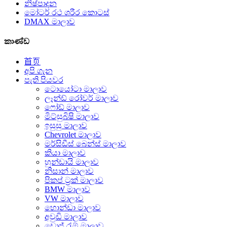
නිෂ්පාදන
මෝටර් රථ ශරීර කොටස්
DMAX මාලාව
කාණ්ඩ
首页
අපි ගැන
පැති පියවර
ටොයෝටා මාලාව
ලෑන්ඩ් රෝවර් මාලාව
ෆෝඩ් මාලාව
මිට්සුබිෂි මාලාව
ඉසුසු මාලාව
Chevrolet මාලාව
මර්සිඩීස් බෙන්ස් මාලාව
කියා මාලාව
හුන්ඩායි මාලාව
නිසාන් මාලාව
පිකප් ට්‍රක් මාලාව
BMW මාලාව
VW මාලාව
හොන්ඩා මාලාව
අවුඩි මාලාව
ඩොජ් රැම් මාලාව