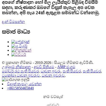
අපගේ නිෂ්පාදන හෝ මිල ලැයිස්තුව පිළිබඳ විමසීම්
සඳහා, කරුණාකර ඔබගේ විද්‍යුත් තැපෑල අප වෙත
තබන්න, අපි පැය 24ක් ඇතුළත සම්බන්ධ වන්නෙමු.
දැන් විමසන්න
සමාජ මාධ්‍ය
© ප්‍රකාශන හිමිකම - 2010-2026 : සියලුම හිමිකම් ඇවිරිණි.
උණුසුම් නිෂ්පාදන
-
අඩවි සිතියම
-
AMP ජංගම
මෝටර් රථ පැති පියවර
,
ධාවන පුවරු
,
පැති පියවර
,
පැති පියවර
,
ටකෝමා ධාවන පුවරුව
,
ධාවන පුවරුව
,
විද්‍යුත් තැපෑල යවන්න
+8615850465840
නම් වට්සැප්
වෙචැට්