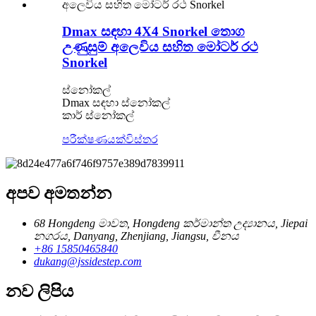
Dmax සඳහා 4X4 Snorkel තොග
උණුසුම් අලෙවිය සහිත මෝටර් රථ
Snorkel
ස්නෝකල්
Dmax සඳහා ස්නෝකල්
කාර් ස්නෝකල්
පරීක්ෂණයක්
විස්තර
අපව අමතන්න
68 Hongdeng මාවත, Hongdeng කර්මාන්ත උද්‍යානය, Jiepai
නගරය, Danyang, Zhenjiang, Jiangsu, චීනය
+86 15850465840
dukang@jssidestep.com
නව ලිපිය