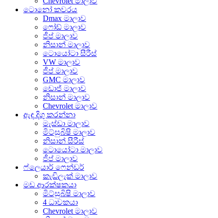
Chevrolet මාලාව
ටොනෝ කවරය
Dmax මාලාව
ෆෝඩ් මාලාව
ජීප් මාලාව
නිසාන් මාලාව
ටොයෝටා සීරීස්
VW මාලාව
ජීප් මාලාව
GMC මාලාව
ඩොජ් මාලාව
නිසාන් මාලාව
Chevrolet මාලාව
ඇඳ දිගු කරන්නා
මැස්ඩා මාලාව
මිට්සුබිෂි මාලාව
නිසාන් සීරීස්
ටොයෝටා මාලාව
ජීප් මාලාව
ෆ්ලෙයාර් ෆෙන්ඩර්
කැඩිලැක් මාලාව
මඩ ආරක්ෂකයා
මිට්සුබිෂි මාලාව
4 ධාවකයා
Chevrolet මාලාව