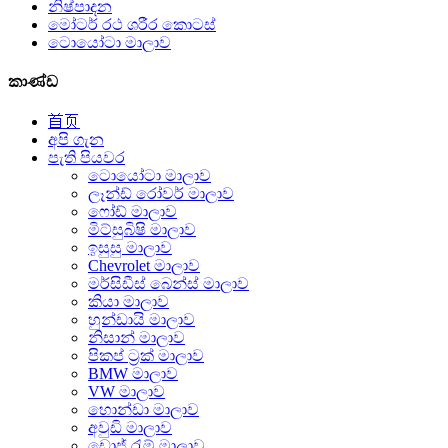
නිෂ්පාදන
මෝටර් රථ ශරීර කොටස්
ටොයෝටා මාලාව
කාණ්ඩ
首页
අපි ගැන
පැති පියවර
ටොයෝටා මාලාව
ලෑන්ඩ් රෝවර් මාලාව
ෆෝඩ් මාලාව
මිට්සුබිෂි මාලාව
ඉසුසු මාලාව
Chevrolet මාලාව
මර්සිඩීස් බෙන්ස් මාලාව
කියා මාලාව
හුන්ඩායි මාලාව
නිසාන් මාලාව
පිකප් ට්‍රක් මාලාව
BMW මාලාව
VW මාලාව
හොන්ඩා මාලාව
අවුඩි මාලාව
ඩොජ් රැම් මාලාව