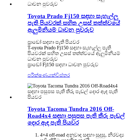
Toyota Prado Fj150 සඳහා සැහැල්ලු
පැති පියවරක් සහිත උසස් තත්ත්වයේ
ඇලුමිනියම් ධාවන පුවරුව
ප්‍රාඩෝ සඳහා පැති පියවර
T-oyota Prado Fj150 සඳහා සැහැල්ලු පැති
පියවරක් සහිත උසස් තත්ත්වයේ ඇලුමිනියම්
ධාවන පුවරුව
ප්‍රාඩෝ Fj150 සඳහා ධාවන පුවරුව
පරීක්ෂණයක්
විස්තර
Toyota Tacoma Tundra 2016 Off-
Road4x4 සඳහා පසුපස පැති තීරු පැඩල්
දොර ඇඳ පැති පියවර
4×4 off-road අනුවාද සඳහා සුදුසු, නිරවද්‍ය