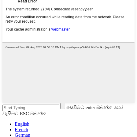
සෙවීමට enter ඔබන්න හෝ
වැසීමට ESC ඔබන්න.
English
French
German