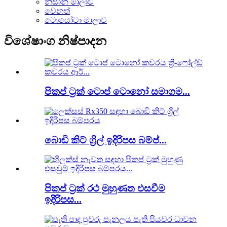
නිසාන් මාලාව
වෙනත්
ටොයෝටා මාලාව
විශේෂාංග නිෂ්පාදන
පිකප් ට්‍රක් ටොප් ටොනෝ සමාගම...
බොඩි කිට් ග්‍රිල් ඉදිරිපස බම්ප්...
පිකප් ට්‍රක් රථ මුහුණත එසවීම
ඉදිරිපස...