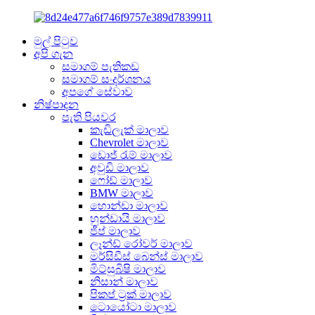
මුල් පිටුව
අපි ගැන
සමාගම් පැතිකඩ
සමාගම් සංදර්ශනය
අපගේ සේවාව
නිෂ්පාදන
පැති පියවර
කැඩිලැක් මාලාව
Chevrolet මාලාව
ඩොජ් රැම් මාලාව
අවුඩි මාලාව
ෆෝඩ් මාලාව
BMW මාලාව
හොන්ඩා මාලාව
හුන්ඩායි මාලාව
ජීප් මාලාව
ලෑන්ඩ් රෝවර් මාලාව
මර්සිඩීස් බෙන්ස් මාලාව
මිට්සුබිෂි මාලාව
නිසාන් මාලාව
පිකප් ට්‍රක් මාලාව
ටොයෝටා මාලාව