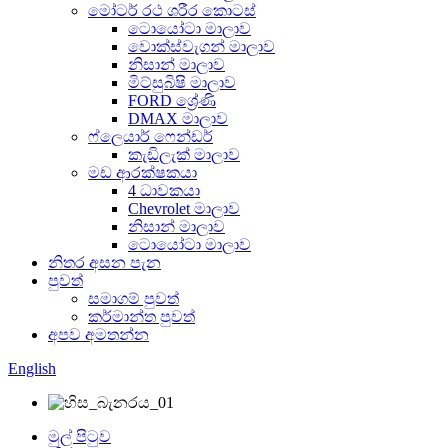
මෝටර් රථ ශරීර කොටස්
ටොයෝටා මාලාව
වොක්ස්වැගන් මාලාව
නිසාන් මාලාව
මිට්සුබිෂි මාලාව
FORD ශ්‍රේණි
DMAX මාලාව
ෆ්ලෙයාර් ෆෙන්ඩර්
කැඩිලැක් මාලාව
මඩ ආරක්ෂකයා
4 ධාවකයා
Chevrolet මාලාව
නිසාන් මාලාව
ටොයෝටා මාලාව
නිතර අසන පැන
පුවත්
සමාගම් පුවත්
කර්මාන්ත පුවත්
අපව අමතන්න
English
මුල් පිටුව