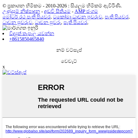
© ප්‍රකාශන හිමිකම - 2010-2026 : සියලුම හිමිකම් ඇවිරිණි.
උණුසුම් නිෂ්පාදන
-
අඩවි සිතියම
-
AMP ජංගම
මෝටර් රථ පැති පියවර
,
ටකෝමා ධාවන පුවරුව
,
පැති පියවර
,
ධාවන පුවරුව
,
ධාවන පුවරු
,
පැති පියවර
,
විද්‍යුත් තැපෑල යවන්න
+8615850465840
නම් වට්සැප්
වෙචැට්
x