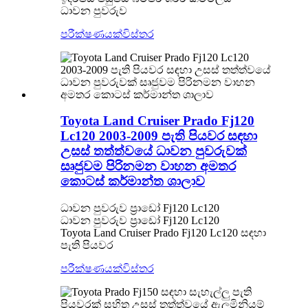
ධාවන පුවරුව
පරීක්ෂණයක්
විස්තර
Toyota Land Cruiser Prado Fj120
Lc120 2003-2009 පැති පියවර සඳහා
උසස් තත්ත්වයේ ධාවන පුවරුවක්
සෘජුවම පිරිනමන වාහන අමතර
කොටස් කර්මාන්ත ශාලාව
ධාවන පුවරුව ප්‍රාඩෝ Fj120 Lc120
ධාවන පුවරුව ප්‍රාඩෝ Fj120 Lc120
Toyota Land Cruiser Prado Fj120 Lc120 සඳහා
පැති පියවර
පරීක්ෂණයක්
විස්තර