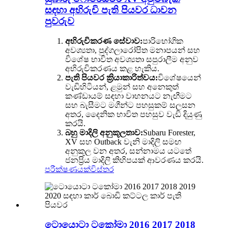
සඳහා අභිරුචි පැති පියවර ධාවන
පුවරුව
අභිරුචිකරණ සේවාව:
පාරිභෝගික
අවශ්‍යතා, පුද්ගලාරෝපිත මනාපයන් සහ
විශේෂ භාවිත අවශ්‍යතා සපුරාලීම අනුව
අභිරුචිකරණය කළ හැකිය.
පැති පියවර ක්‍රියාකාරිත්වය:
විශේෂයෙන්
වැඩිහිටියන්, ළමුන් සහ අනෙකුත්
කණ්ඩායම් සඳහා වාහනයට නැඟීමට
සහ බැසීමට මගීන්ට පහසුකම් සලසන
අතර, දෛනික භාවිත පහසුව වැඩි දියුණු
කරයි.
බහු මාදිලි අනුකූලතාව:
Subaru Forester,
XV සහ Outback වැනි මාදිලි සමඟ
අනුකූල වන අතර, සන්නාමය යටතේ
ජනප්‍රිය මාදිලි කිහිපයක් ආවරණය කරයි.
පරීක්ෂණයක්
විස්තර
ටොයොටා ටකෝමා 2016 2017 2018