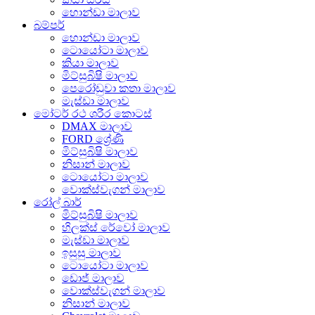
හොන්ඩා මාලාව
බම්පර්
හොන්ඩා මාලාව
ටොයෝටා මාලාව
කියා මාලාව
මිට්සුබිෂි මාලාව
පෙරෝඩුවා කතා මාලාව
මැස්ඩා මාලාව
මෝටර් රථ ශරීර කොටස්
DMAX මාලාව
FORD ශ්‍රේණි
මිට්සුබිෂි මාලාව
නිසාන් මාලාව
ටොයෝටා මාලාව
වොක්ස්වැගන් මාලාව
රෝල් බාර්
මිට්සුබිෂි මාලාව
හිලක්ස් රේවෝ මාලාව
මැස්ඩා මාලාව
ඉසුසු මාලාව
ටොයෝටා මාලාව
ඩොජ් මාලාව
වොක්ස්වැගන් මාලාව
නිසාන් මාලාව