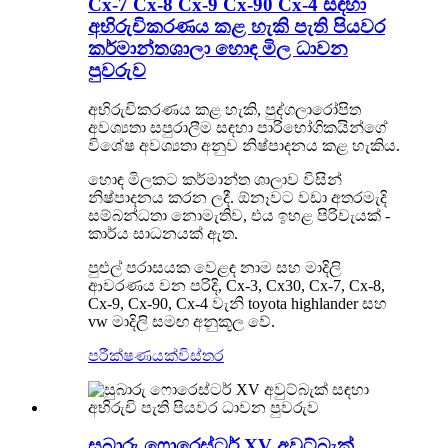
Cx-7 Cx-8 Cx-9 Cx-90 Cx-4 සඳහා
අභිරුචිකරණය කළ හැකි පැති පියවර
කර්මාන්තශාලා හොඳ මිල ධාවන
පුවරුව
අභිරුචිකරණය කළ හැකි, පුද්ගලාරෝපිත
අවශ්‍යතා සපුරාලීම සඳහා පාරිභෝගිකයින්ගේ
විශේෂ අවශ්‍යතා අනුව නිෂ්පාදනය කළ හැකිය.
හොඳ මිලකට කර්මාන්ත ශාලාව විසින්
නිෂ්පාදනය කරන ලදී. ඕනෑවට වඩා අතරමැදි
සම්බන්ධතා නොමැතිව, එය ඉහළ පිරිවැයක් -
කාර්ය සාධනයක් ඇත.
පුළුල් පරාසයක වෙළඳ නාම සහ මාදිලි
ආවරණය වන පරිදි, Cx-3, Cx30, Cx-7, Cx-8,
Cx-9, Cx-90, Cx-4 වැනි toyota highlander සහ
vw මාදිලි සමඟ අනුකූල වේ.
පරීක්ෂණයක්
විස්තර
සුබාරු ෆොරෙස්ටර් XV අවුට්බැක්