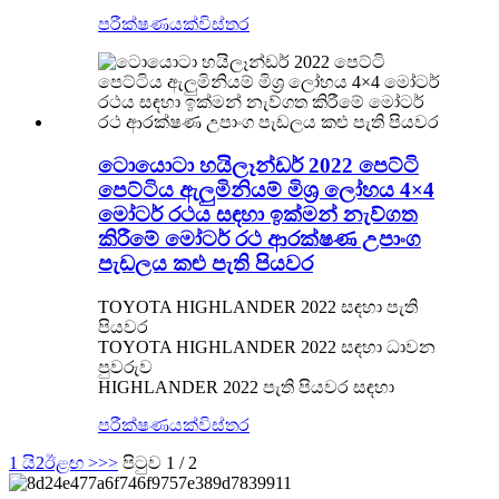
පරීක්ෂණයක්
විස්තර
ටොයොටා හයිලෑන්ඩර් 2022 පෙට්ටි
පෙට්ටිය ඇලුමිනියම් මිශ්‍ර ලෝහය 4×4
මෝටර් රථය සඳහා ඉක්මන් නැව්ගත
කිරීමේ මෝටර් රථ ආරක්ෂණ උපාංග
පැඩලය කළු පැති පියවර
TOYOTA HIGHLANDER 2022 සඳහා පැති
පියවර
TOYOTA HIGHLANDER 2022 සඳහා ධාවන
පුවරුව
HIGHLANDER 2022 පැති පියවර සඳහා
පරීක්ෂණයක්
විස්තර
1 යි
2
ඊළඟ >
>>
පිටුව 1 / 2