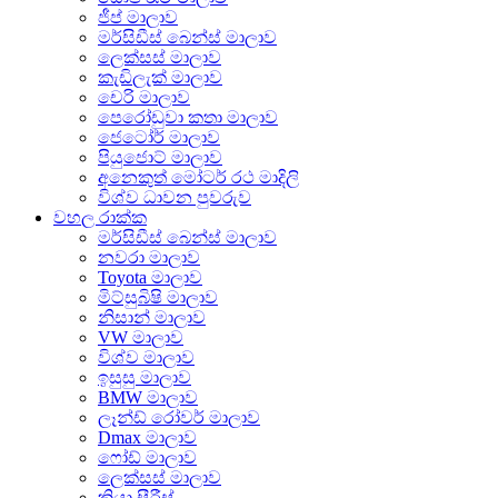
ජීප් මාලාව
මර්සිඩීස් බෙන්ස් මාලාව
ලෙක්සස් මාලාව
කැඩිලැක් මාලාව
චෙරි මාලාව
පෙරෝඩුවා කතා මාලාව
ජෙටෝර් මාලාව
පියුජොට් මාලාව
අනෙකුත් මෝටර් රථ මාදිලි
විශ්ව ධාවන පුවරුව
වහල රාක්ක
මර්සිඩීස් බෙන්ස් මාලාව
නවරා මාලාව
Toyota මාලාව
මිට්සුබිෂි මාලාව
නිසාන් මාලාව
VW මාලාව
විශ්ව මාලාව
ඉසුසු මාලාව
BMW මාලාව
ලෑන්ඩ් රෝවර් මාලාව
Dmax මාලාව
ෆෝඩ් මාලාව
ලෙක්සස් මාලාව
කියා සීරීස්