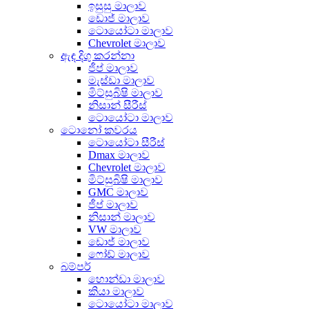
ඉසුසු මාලාව
ඩොජ් මාලාව
ටොයෝටා මාලාව
Chevrolet මාලාව
ඇඳ දිගු කරන්නා
ජීප් මාලාව
මැස්ඩා මාලාව
මිට්සුබිෂි මාලාව
නිසාන් සීරීස්
ටොයෝටා මාලාව
ටොනෝ කවරය
ටොයෝටා සීරීස්
Dmax මාලාව
Chevrolet මාලාව
මිට්සුබිෂි මාලාව
GMC මාලාව
ජීප් මාලාව
නිසාන් මාලාව
VW මාලාව
ඩොජ් මාලාව
ෆෝඩ් මාලාව
බම්පර්
හොන්ඩා මාලාව
කියා මාලාව
ටොයෝටා මාලාව