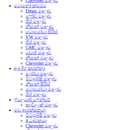
Chevrolet මාලාව
ටොනෝ කවරය
Dmax මාලාව
ෆෝඩ් මාලාව
ජීප් මාලාව
නිසාන් මාලාව
ටොයෝටා සීරීස්
VW මාලාව
ජීප් මාලාව
GMC මාලාව
ඩොජ් මාලාව
නිසාන් මාලාව
Chevrolet මාලාව
ඇඳ දිගු කරන්නා
මැස්ඩා මාලාව
මිට්සුබිෂි මාලාව
නිසාන් සීරීස්
ටොයෝටා මාලාව
ජීප් මාලාව
ෆ්ලෙයාර් ෆෙන්ඩර්
කැඩිලැක් මාලාව
මඩ ආරක්ෂකයා
මිට්සුබිෂි මාලාව
4 ධාවකයා
Chevrolet මාලාව