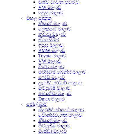
විශ්ව ධාවන පුවරුව
VW මාලාව
ඉසුසු මාලාව
වහල රාක්ක
නිසාන් මාලාව
ලෙක්සස් මාලාව
නවරා මාලාව
කියා සීරීස්
ඉසුසු මාලාව
BMW මාලාව
Toyota මාලාව
VW මාලාව
විශ්ව මාලාව
මර්සිඩීස් බෙන්ස් මාලාව
ෆෝඩ් මාලාව
ලෑන්ඩ් රෝවර් මාලාව
මිට්සුබිෂි මාලාව
හොන්ඩා මාලාව
Dmax මාලාව
රෝල් බාර්
හිලක්ස් රේවෝ මාලාව
වොක්ස්වැගන් මාලාව
නිසාන් මාලාව
මිට්සුබිෂි මාලාව
මැස්ඩා මාලාව