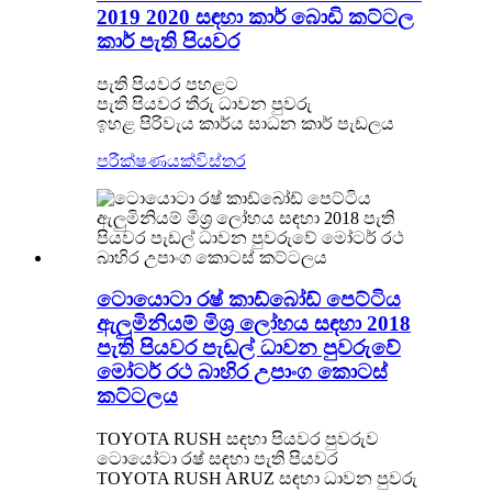
2019 2020 සඳහා කාර් බොඩි කට්ටල
කාර් පැති පියවර
පැති පියවර පහළට
පැති පියවර තීරු ධාවන පුවරු
ඉහළ පිරිවැය කාර්ය සාධන කාර් පැඩලය
පරීක්ෂණයක්
විස්තර
ටොයොටා රෂ් කාඩ්බෝඩ් පෙට්ටිය
ඇලුමිනියම් මිශ්‍ර ලෝහය සඳහා 2018
පැති පියවර පැඩල් ධාවන පුවරුවේ
මෝටර් රථ බාහිර උපාංග කොටස්
කට්ටලය
TOYOTA RUSH සඳහා පියවර පුවරුව
ටොයෝටා රෂ් සඳහා පැති පියවර
TOYOTA RUSH ARUZ සඳහා ධාවන පුවරු