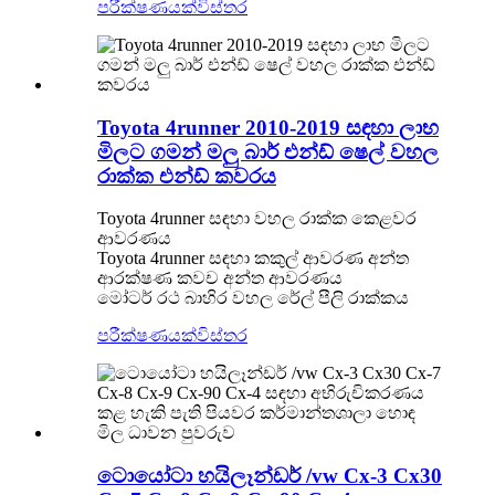
පරීක්ෂණයක්
විස්තර
Toyota 4runner 2010-2019 සඳහා ලාභ
මිලට ගමන් මලු බාර් එන්ඩ් ෂෙල් වහල
රාක්ක එන්ඩ් කවරය
Toyota 4runner සඳහා වහල රාක්ක කෙළවර
ආවරණය
Toyota 4runner සඳහා කකුල් ආවරණ අන්ත
ආරක්ෂණ කවච අන්ත ආවරණය
මෝටර් රථ බාහිර වහල රේල් පීලි රාක්කය
පරීක්ෂණයක්
විස්තර
ටොයෝටා හයිලෑන්ඩර් /vw Cx-3 Cx30