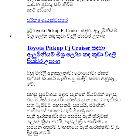
ධාවන පුවරු සවි කිරීම
කාර් අඩිපාර
පරීක්ෂණයක්
විස්තර
Toyota Pickup Fj Cruiser සඳහා
ඇලුමිනියම් මිශ්‍ර ලෝහ කඳ කුඩා විදුලි
පියවර උපාංග
බහු මාදිලි අනුකූලතාව: ටොයොටා පිකප්
එෆ්ජේ කෲසර් වැනි බහු මාදිලි සමඟ අනුකූල
වේ.
පහසු ප්‍රවේශය: දොර පැත්තේ පියවරක් ලෙස,
එය මගීන්ට සහ රියදුරන්ට වාහනයට නැඟීමට
සහ බැසීමට පහසුකම් සපයයි, එමඟින්
භාවිතයේ පහසුව වැඩි දියුණු වේ.
පැති ආරක්ෂාව: එය පසුපස පැති තීරුවක්
ලෙසද ක්‍රියා කරයි, පැඩල් ක්‍රියාකාරිත්වය
සපයන අතරම වාහනයේ පැති ආරක්ෂාව වැඩි
දියුණු කරයි.