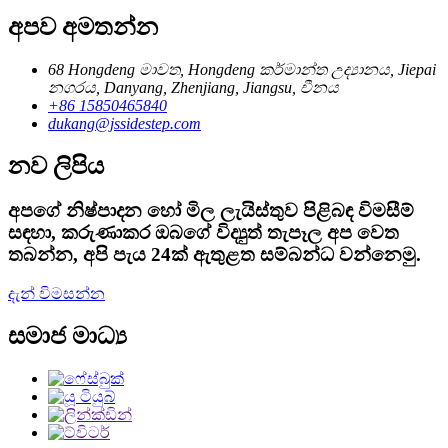
අපව අමතන්න
68 Hongdeng මාවත, Hongdeng කර්මාන්ත උද්‍යානය, Jiepai
නගරය, Danyang, Zhenjiang, Jiangsu, චීනය
+86 15850465840
dukang@jssidestep.com
නව ලිපිය
අපගේ නිෂ්පාදන හෝ මිල ලැයිස්තුව පිළිබඳ විමසීම්
සඳහා, කරුණාකර ඔබගේ විද්‍යුත් තැපෑල අප වෙත
තබන්න, අපි පැය 24ක් ඇතුළත සම්බන්ධ වන්නෙමු.
දැන් විමසන්න
සමාජ මාධ්‍ය