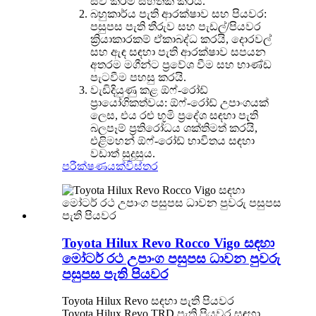
සවි කිරීම සහතික කරයි.
බහුකාර්ය පැති ආරක්ෂාව සහ පියවර:
පසුපස පැති තීරුව සහ පැඩල්/පියවර
ක්‍රියාකාරකම් ඒකාබද්ධ කරයි, දොරවල්
සහ ඇඳ සඳහා පැති ආරක්ෂාව සපයන
අතරම මගීන්ට ප්‍රවේශ වීම සහ භාණ්ඩ
පැටවීම පහසු කරයි.
වැඩිදියුණු කළ ඕෆ්-රෝඩ්
ප්‍රායෝගිකත්වය: ඕෆ්-රෝඩ් උපාංගයක්
ලෙස, එය රළු භූමි ප්‍රදේශ සඳහා පැති
බලපෑම් ප්‍රතිරෝධය ශක්තිමත් කරයි,
එළිමහන් ඕෆ්-රෝඩ් භාවිතය සඳහා
වඩාත් සුදුසුය.
පරීක්ෂණයක්
විස්තර
Toyota Hilux Revo Rocco Vigo සඳහා
මෝටර් රථ උපාංග පසුපස ධාවන පුවරු
පසුපස පැති පියවර
Toyota Hilux Revo සඳහා පැති පියවර
Toyota Hilux Revo TRD පැති පියවර සඳහා