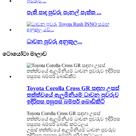
පැති පාද පුවරු පැනල් පැත්ත ...
ධාවන පුවරු අනුකූල...
ටොයෝටා මාලාව
Toyota Corolla Cross GR සඳහා උසස්
තත්ත්වයේ ඇලුමිනියම් ධාවන පුවරුව
ඉදිරිපස පසුපස බම්පර් බොඩිකිට්
Toyota Corolla Cross GR සඳහා උසස්
තත්ත්වයේ ඇලුමිනියම් ධාවන පුවරුව ඉදිරිපස
පසුපස බම්පර් බොඩි කට්ටලය
උසස් තත්ත්වයේ ඇලුමිනියම් ධාවන පුවරුව
ඉදිරිපස පසුපස බම්පර් ශරීර කට්ටලය