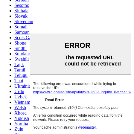
Sesotho
Sinhala
Slovak
Slovenian
Somali
Samoan
Scots Gaelic
Shona
Sindhi
Sundanese
Swahili
Tajik
Tamil
Telugu
Thai
Ukrainian
Urdu
Uzbek
Vietnamese
Welsh
Xhosa
Yiddish
Yoruba
Zulu