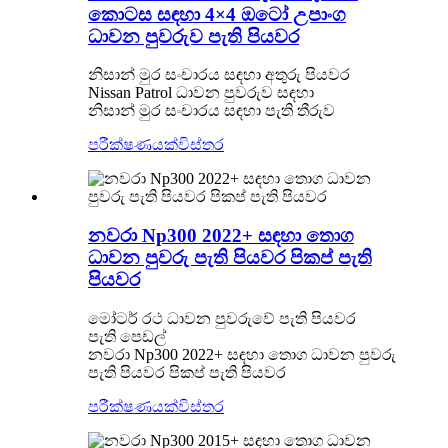
කොටස සඳහා 4×4 ඔටෝ උපාංග
ධාවන පුවරුව පැති පියවර
නිසාන් මුර සංචාරය සඳහා අතුරු පියවර
Nissan Patrol ධාවන පුවරුව සඳහා
නිසාන් මුර සංචාරය සඳහා පැති තීරුව
පරීක්ෂණයක්
විස්තර
නවරා Np300 2022+ සඳහා තොග
ධාවන පුවරු පැති පියවර පිකප් පැති
පියවර
මෝටර් රථ ධාවන පුවරුවේ පැති පියවර
පැති පෙඩල්
නවරා Np300 2022+ සඳහා තොග ධාවන පුවරු
පැති පියවර පිකප් පැති පියවර
පරීක්ෂණයක්
විස්තර