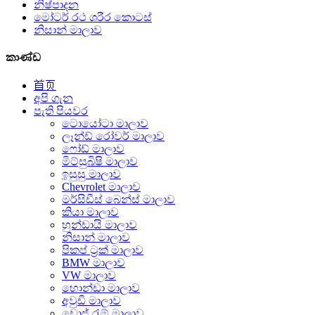
නිෂ්පාදන
මෝටර් රථ ශරීර කොටස්
නිසාන් මාලාව
කාණ්ඩ
首页
අපි ගැන
පැති පියවර
ටොයෝටා මාලාව
ලෑන්ඩ් රෝවර් මාලාව
ෆෝඩ් මාලාව
මිට්සුබිෂි මාලාව
ඉසුසු මාලාව
Chevrolet මාලාව
මර්සිඩීස් බෙන්ස් මාලාව
කියා මාලාව
හුන්ඩායි මාලාව
නිසාන් මාලාව
පිකප් ට්‍රක් මාලාව
BMW මාලාව
VW මාලාව
හොන්ඩා මාලාව
අවුඩි මාලාව
ඩොජ් රැම් මාලාව