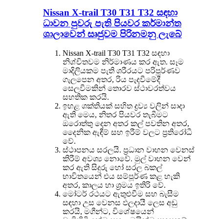
Nissan X-trail T30 T31 T32 සඳහා
ධාවන පුවරු පැති පියවර කර්මාන්ත
ශාලාවෙන් සෘජුවම පිරිනමනු ලැබේ
Nissan X-trail T30 T31 T32 සඳහා
නිශ්චිතවම නිර්මාණය කර ඇත. සෑම
මාදිලියකම පැති ශරීරයට පරිපූර්ණව
ගැලපෙන අතර, රිය පැදවීමේදී
සෙලවීමකින් තොරව ස්ථාවරත්වය
සහතික කරයි.
ඉහළ ශක්තියක් සහිත ද්‍රව්‍ය වලින් සාදා
ඇති මෙය, නිතර පියවර තැබීමට
ඔරොත්තු දෙන අතර කල් පවතින අතර,
දෛනික ඇඳීම් සහ ඉරීම් වලට ප්‍රතිරෝධී
වේ.
ස්ථාපනය සරලයි. ප්‍රධාන වාහන වෙනස්
කිරීම් අවශ්‍ය නොවේ. මුල් වාහන වෙන්
කර ඇති සිදුරු හෝ සරල බකල්
භාවිතයෙන් එය සම්පූර්ණ කළ හැකි
අතර, කාලය හා ශ්‍රමය ඉතිරි වේ.
මෝටර් රථයට ඇතුළුවීම සහ බැසීම
සඳහා උස වෙනස ඵලදායී ලෙස අඩු
කරයි, මගීන්ට, විශේෂයෙන්