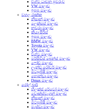
විශ්ව ධාවන පුවරුව
VW මාලාව
ඉසුසු මාලාව
වහල රාක්ක
නිසාන් මාලාව
ලෙක්සස් මාලාව
නවරා මාලාව
කියා සීරීස්
ඉසුසු මාලාව
BMW මාලාව
Toyota මාලාව
VW මාලාව
විශ්ව මාලාව
මර්සිඩීස් බෙන්ස් මාලාව
ෆෝඩ් මාලාව
ලෑන්ඩ් රෝවර් මාලාව
මිට්සුබිෂි මාලාව
හොන්ඩා මාලාව
Dmax මාලාව
රෝල් බාර්
හිලක්ස් රේවෝ මාලාව
වොක්ස්වැගන් මාලාව
නිසාන් මාලාව
මිට්සුබිෂි මාලාව
මැස්ඩා මාලාව