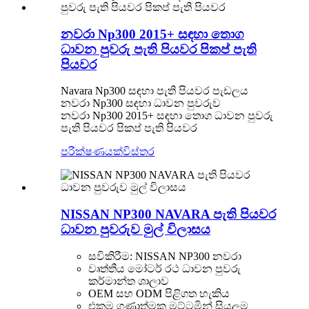
නවරා Np300 2015+ සඳහා තොග
ධාවන පුවරු පැති පියවර පිකප් පැති
පියවර
Navara Np300 සඳහා පැති පියවර පැඩලය
නවරා Np300 සඳහා ධාවන පුවරුව
නවරා Np300 2015+ සඳහා තොග ධාවන පුවරු
පැති පියවර පිකප් පැති පියවර
පරීක්ෂණයක්
විස්තර
NISSAN NP300 NAVARA පැති පියවර
ධාවන පුවරුව මුල් විලාසය
සවිකිරීම: NISSAN NP300 නවරා
වෘත්තීය මෝටර් රථ ධාවන පුවරු
කර්මාන්ත ශාලාව
OEM සහ ODM පිළිගත හැකිය
එකම ගුණාත්මක මට්ටමින් සියලුම