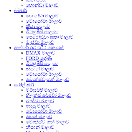
හොන්ඩා මාලාව
බම්පර්
හොන්ඩා මාලාව
ටොයෝටා මාලාව
කියා මාලාව
මිට්සුබිෂි මාලාව
පෙරෝඩුවා කතා මාලාව
මැස්ඩා මාලාව
මෝටර් රථ ශරීර කොටස්
DMAX මාලාව
FORD ශ්‍රේණි
මිට්සුබිෂි මාලාව
නිසාන් මාලාව
ටොයෝටා මාලාව
වොක්ස්වැගන් මාලාව
රෝල් බාර්
මිට්සුබිෂි මාලාව
හිලක්ස් රේවෝ මාලාව
මැස්ඩා මාලාව
ඉසුසු මාලාව
ටොයෝටා මාලාව
ඩොජ් මාලාව
වොක්ස්වැගන් මාලාව
නිසාන් මාලාව