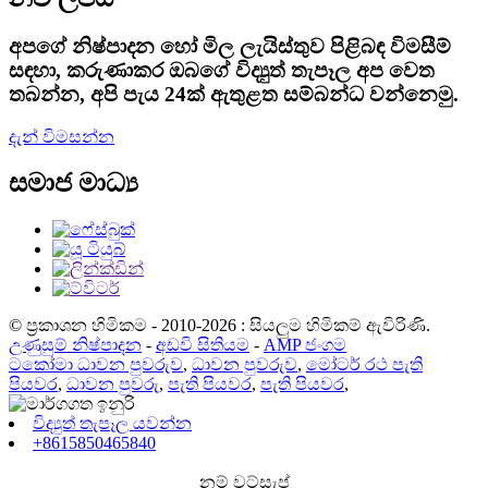
අපගේ නිෂ්පාදන හෝ මිල ලැයිස්තුව පිළිබඳ විමසීම්
සඳහා, කරුණාකර ඔබගේ විද්‍යුත් තැපෑල අප වෙත
තබන්න, අපි පැය 24ක් ඇතුළත සම්බන්ධ වන්නෙමු.
දැන් විමසන්න
සමාජ මාධ්‍ය
© ප්‍රකාශන හිමිකම - 2010-2026 : සියලුම හිමිකම් ඇවිරිණි.
උණුසුම් නිෂ්පාදන
-
අඩවි සිතියම
-
AMP ජංගම
ටකෝමා ධාවන පුවරුව
,
ධාවන පුවරුව
,
මෝටර් රථ පැති
පියවර
,
ධාවන පුවරු
,
පැති පියවර
,
පැති පියවර
,
විද්‍යුත් තැපෑල යවන්න
+8615850465840
නම් වට්සැප්