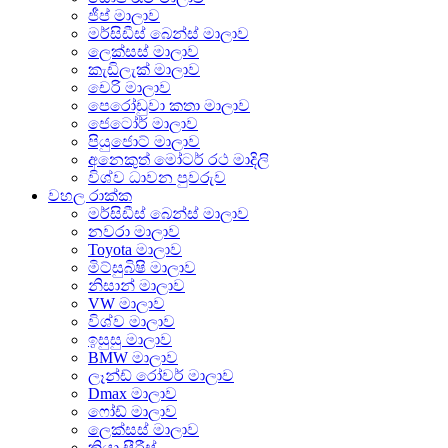
ජීප් මාලාව
මර්සිඩීස් බෙන්ස් මාලාව
ලෙක්සස් මාලාව
කැඩිලැක් මාලාව
චෙරි මාලාව
පෙරෝඩුවා කතා මාලාව
ජෙටෝර් මාලාව
පියුජොට් මාලාව
අනෙකුත් මෝටර් රථ මාදිලි
විශ්ව ධාවන පුවරුව
වහල රාක්ක
මර්සිඩීස් බෙන්ස් මාලාව
නවරා මාලාව
Toyota මාලාව
මිට්සුබිෂි මාලාව
නිසාන් මාලාව
VW මාලාව
විශ්ව මාලාව
ඉසුසු මාලාව
BMW මාලාව
ලෑන්ඩ් රෝවර් මාලාව
Dmax මාලාව
ෆෝඩ් මාලාව
ලෙක්සස් මාලාව
කියා සීරීස්