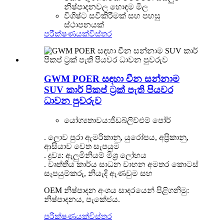
නිෂ්පාදනවල හොඳම මිල
විශිෂ්ට සවිකිරීමක් සහ පහසු
ස්ථාපනයක්
පරීක්ෂණයක්
විස්තර
GWM POER සඳහා චීන සන්නාම
SUV කාර් පිකප් ට්‍රක් පැති පියවර
ධාවන පුවරුව
යෝග්‍යතාවය:
ජීඩබ්ලිව්එම් පෝර්
. ලොව පුරා ඇමරිකානු, යුරෝපය, අප්‍රිකානු,
ආසියාව වෙත සැපයුම
. ද්‍රව්‍ය: ඇලුමිනියම් මිශ්‍ර ලෝහය
. වෘත්තීය කාර්ය සාධන වාහන අමතර කොටස්
සැපයුම්කරු, නියැදි ඇණවුම සහ
OEM නිෂ්පාදන අංශය සාදරයෙන් පිළිගනිමු:
නිෂ්පාදනය, පැකේජය.
පරීක්ෂණයක්
විස්තර