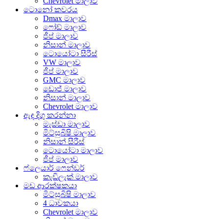
Chevrolet මාලාව
ටොනෝ කවරය
Dmax මාලාව
ෆෝඩ් මාලාව
ජීප් මාලාව
නිසාන් මාලාව
ටොයෝටා සීරීස්
VW මාලාව
ජීප් මාලාව
GMC මාලාව
ඩොජ් මාලාව
නිසාන් මාලාව
Chevrolet මාලාව
ඇඳ දිගු කරන්නා
මැස්ඩා මාලාව
මිට්සුබිෂි මාලාව
නිසාන් සීරීස්
ටොයෝටා මාලාව
ජීප් මාලාව
ෆ්ලෙයාර් ෆෙන්ඩර්
කැඩිලැක් මාලාව
මඩ ආරක්ෂකයා
මිට්සුබිෂි මාලාව
4 ධාවකයා
Chevrolet මාලාව