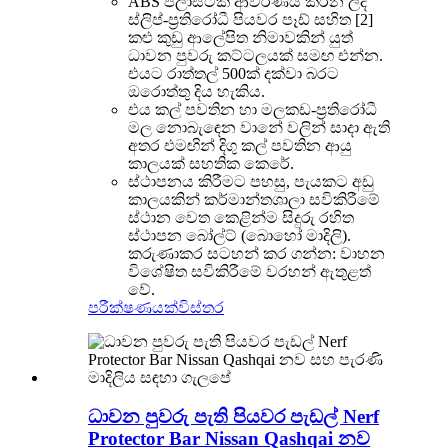
ABS ප්ලාස්ටික් ආවරණය කරන ලද
ස්ලිප්-ප්‍රතිරෝධී පියවර පෑඩ් සහිත [2]
කළු කුඩු ආලේපිත නිමාවකින් යුත්
ධාවන පුවරු කට්ටලයක් සමඟ එන්න.
එයට රාත්තල් 500ක් දක්වා බරට
ඔරොත්තු දිය හැකිය.
එය කල් පවතින හා මලකඩ-ප්‍රතිරෝධී
මල නොබැඳෙන වානේ වලින් සාදා ඇති
අතර එමඟින් දිගු කල් පවතින ආයු
කාලයක් සහතික කෙරේ.
ස්ථාපනය කිරීමට පහසු, පැයකට අඩු
කාලයකින් කර්මාන්තශාලා සවිකිරීමේ
ස්ථාන වෙත කෙළින්ම සිදුරු රහිත
ස්ථාපන බෝල්ට් (බොහෝ මාදිලි).
කරුණාකර සටහන් කර ගන්න: වාහන
විශේෂිත සවිකිරීමේ වරහන් ඇතුළත්
වේ.
පරීක්ෂණයක්
විස්තර
ධාවන පුවරු පැති පියවර පැඩල් Nerf
Protector Bar Nissan Qashqai නව