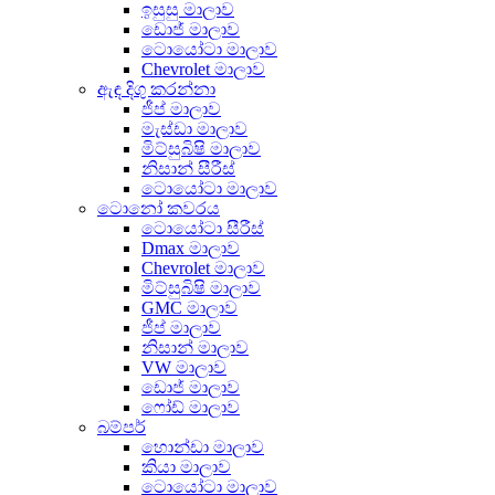
ඉසුසු මාලාව
ඩොජ් මාලාව
ටොයෝටා මාලාව
Chevrolet මාලාව
ඇඳ දිගු කරන්නා
ජීප් මාලාව
මැස්ඩා මාලාව
මිට්සුබිෂි මාලාව
නිසාන් සීරීස්
ටොයෝටා මාලාව
ටොනෝ කවරය
ටොයෝටා සීරීස්
Dmax මාලාව
Chevrolet මාලාව
මිට්සුබිෂි මාලාව
GMC මාලාව
ජීප් මාලාව
නිසාන් මාලාව
VW මාලාව
ඩොජ් මාලාව
ෆෝඩ් මාලාව
බම්පර්
හොන්ඩා මාලාව
කියා මාලාව
ටොයෝටා මාලාව