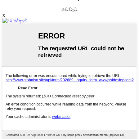
වෙචැට්
x