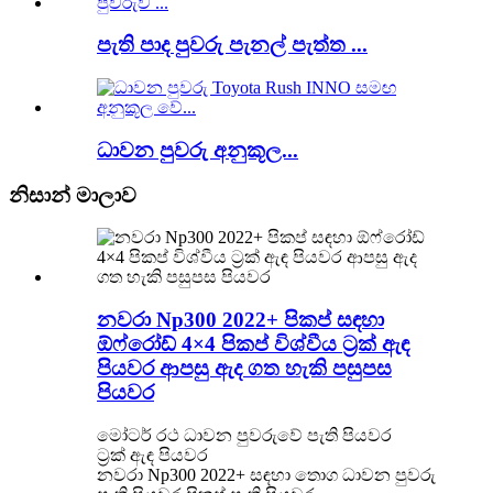
පැති පාද පුවරු පැනල් පැත්ත ...
ධාවන පුවරු අනුකූල...
නිසාන් මාලාව
නවරා Np300 2022+ පිකප් සඳහා
ඕෆ්රෝඩ් 4×4 පිකප් විශ්වීය ට්‍රක් ඇඳ
පියවර ආපසු ඇද ගත හැකි පසුපස
පියවර
මෝටර් රථ ධාවන පුවරුවේ පැති පියවර
ට්‍රක් ඇඳ පියවර
නවරා Np300 2022+ සඳහා තොග ධාවන පුවරු