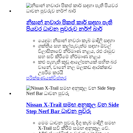
නිසාන් නවාරා පිකප් කාර් සඳහා පැති
පියවර ධාවන පුවරුව නර්ෆ් බාර්
යෙදුම: නිසාන් නවරා කැබ් මාදිලි සඳහා
ශක්තිය සහ කල්පැවැත්ම සඳහා ඕවල්
විලාසිතාවේ නිර්මාණ නළය, රළු රාමුව
සහ සවි කිරීමේ නිර්මාණ නළය
කළු පැහැති කුඩු ආලේපනයක් සහිත බර
වානේ, වානේ නල මලකඩ ආරක්ෂාව
උපරිම කරයි
පරීක්ෂණයක්
විස්තර
Nissan X-Trail සමඟ අනුකූල වන Side
Step Nerf Bar ධාවන පුවරු
මෙම ධාවන පුවරු දිගු කැබ් මාදිලි සමඟ
X-Trail සවි කිරීම් සමඟ අනුකූල වේ.