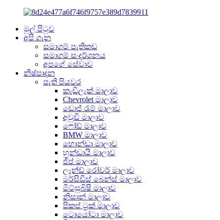
මුල් පිටුව
අපි ගැන
සමාගම් පැතිකඩ
සමාගම් සංදර්ශනය
අපගේ සේවාව
නිෂ්පාදන
පැති පියවර
කැඩිලැක් මාලාව
Chevrolet මාලාව
ඩොජ් රැම් මාලාව
අවුඩි මාලාව
ෆෝඩ් මාලාව
BMW මාලාව
හොන්ඩා මාලාව
හුන්ඩායි මාලාව
ජීප් මාලාව
ලෑන්ඩ් රෝවර් මාලාව
මර්සිඩීස් බෙන්ස් මාලාව
මිට්සුබිෂි මාලාව
නිසාන් මාලාව
පිකප් ට්‍රක් මාලාව
ටොයෝටා මාලාව