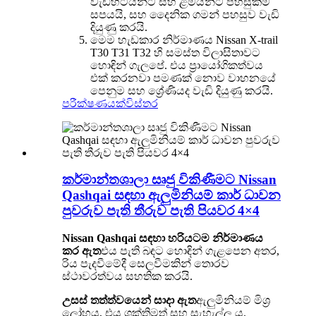
වැඩිහිටියන්ට සහ ළමයින්ට පහසුකම්
සපයයි, සහ දෛනික ගමන් පහසුව වැඩි
දියුණු කරයි.
මෙම හැඩකාර නිර්මාණය Nissan X-trail
T30 T31 T32 හි සමස්ත විලාසිතාවට
හොඳින් ගැලපේ. එය ප්‍රායෝගිකත්වය
එක් කරනවා පමණක් නොව වාහනයේ
පෙනුම සහ ශ්‍රේණියද වැඩි දියුණු කරයි.
පරීක්ෂණයක්
විස්තර
කර්මාන්තශාලා සෘජු විකිණීමට Nissan
Qashqai සඳහා ඇලුමිනියම් කාර් ධාවන
පුවරුව පැති තීරුව පැති පියවර 4×4
Nissan Qashqai සඳහා හරියටම නිර්මාණය
කර ඇත
එය පැති බඳට හොඳින් ගැළපෙන අතර,
රිය පැදවීමේදී සෙලවීමකින් තොරව
ස්ථාවරත්වය සහතික කරයි.
උසස් තත්ත්වයෙන් සාදා ඇත
ඇලුමිනියම් මිශ්‍ර
ලෝහය, එය ශක්තිමත් සහ සැහැල්ලු ය.