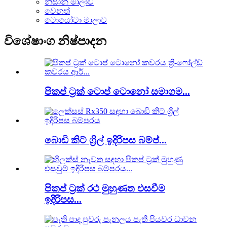
නිසාන් මාලාව
වෙනත්
ටොයෝටා මාලාව
විශේෂාංග නිෂ්පාදන
පිකප් ට්‍රක් ටොප් ටොනෝ සමාගම...
බොඩි කිට් ග්‍රිල් ඉදිරිපස බම්ප්...
පිකප් ට්‍රක් රථ මුහුණත එසවීම
ඉදිරිපස...