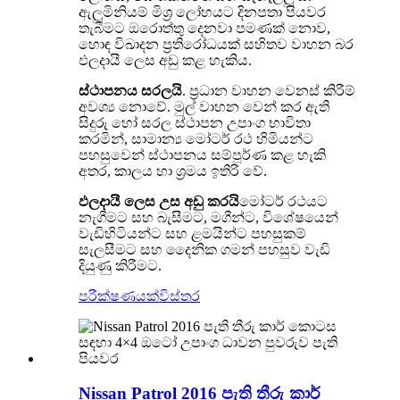
ඇලුමිනියම් මිශ්‍ර ලෝහයට දිනපතා පියවර
තැබීමට ඔරොත්තු දෙනවා පමණක් නොව,
හොඳ විඛාදන ප්‍රතිරෝධයක් සහිතව වාහන බර
ඵලදායී ලෙස අඩු කළ හැකිය.
ස්ථාපනය සරලයි
. ප්‍රධාන වාහන වෙනස් කිරීම්
අවශ්‍ය නොවේ. මුල් වාහන වෙන් කර ඇති
සිදුරු හෝ සරල ස්ථාපන උපාංග භාවිතා
කරමින්, සාමාන්‍ය මෝටර් රථ හිමියන්ට
පහසුවෙන් ස්ථාපනය සම්පූර්ණ කළ හැකි
අතර, කාලය හා ශ්‍රමය ඉතිරි වේ.
ඵලදායී ලෙස උස අඩු කරයි
මෝටර් රථයට
නැගීමට සහ බැසීමට, මගීන්ට, විශේෂයෙන්
වැඩිහිටියන්ට සහ ළමයින්ට පහසුකම්
සැලසීමට සහ දෛනික ගමන් පහසුව වැඩි
දියුණු කිරීමට.
පරීක්ෂණයක්
විස්තර
Nissan Patrol 2016 පැති තීරු කාර්