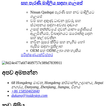
සහ පැරණි මාදිලිය සඳහා ගැලපේ
Nissan Qashqai පැරණි සහ නව මාදිලියට
ගැලපේ
වම් සහ දකුණු ධාවන පුවරු සහ
ස්ථාපනය සඳහා අවශ්‍ය දෘඩාංග
උසස් තත්ත්වයේ ගුවන් යානා ශ්‍රේණියේ
ඇලුමිනියම්, විඛාදනයට ඔරොත්තු දෙන
සහ කල් පවතින
නවීන සුසර කිරීම සහ නැගීම හෝ
බැසීම සඳහා ප්‍රතිලාභ
OEM සහ ODM ලබා ගත හැකිය
පරීක්ෂණයක්
විස්තර
අපව අමතන්න
68 Hongdeng මාවත, Hongdeng කර්මාන්ත උද්‍යානය, Jiepai
නගරය, Danyang, Zhenjiang, Jiangsu, චීනය
+86 15850465840
dukang@jssidestep.com
නව ලිපිය