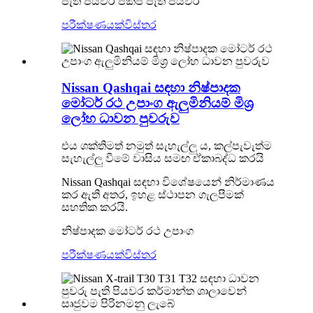
පැති පියවර පිකප් පැති පියවර
පරීක්ෂණයක්
විස්තර
Nissan Qashqai සඳහා නිෂ්පාදක
මෝටර් රථ උපාංග ඇලුමිනියම් මිශ්‍ර
ලෝහ ධාවන පුවරුව
එය ශක්තිමත් නමුත් සැහැල්ලු ය, කල්පැවැත්ම
සැහැල්ලු වීමේ වාසිය සමඟ ඒකාබද්ධ කරයි
Nissan Qashqai සඳහා විශේෂයෙන් නිර්මාණය
කර ඇති අතර, ඉහළ ස්ථාපන ගැලපීමක්
සහතික කරයි.
නිෂ්පාදක මෝටර් රථ උපාංග
පරීක්ෂණයක්
විස්තර