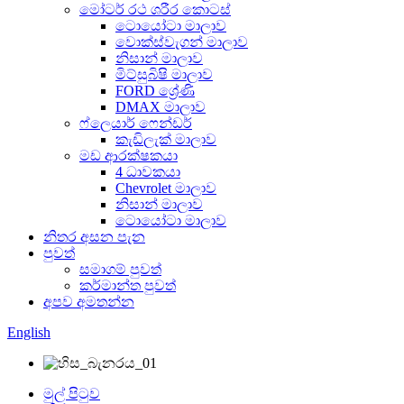
මෝටර් රථ ශරීර කොටස්
ටොයෝටා මාලාව
වොක්ස්වැගන් මාලාව
නිසාන් මාලාව
මිට්සුබිෂි මාලාව
FORD ශ්‍රේණි
DMAX මාලාව
ෆ්ලෙයාර් ෆෙන්ඩර්
කැඩිලැක් මාලාව
මඩ ආරක්ෂකයා
4 ධාවකයා
Chevrolet මාලාව
නිසාන් මාලාව
ටොයෝටා මාලාව
නිතර අසන පැන
පුවත්
සමාගම් පුවත්
කර්මාන්ත පුවත්
අපව අමතන්න
English
මුල් පිටුව