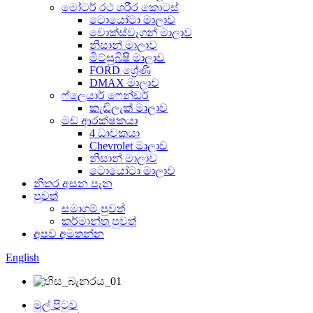
මෝටර් රථ ශරීර කොටස්
ටොයෝටා මාලාව
වොක්ස්වැගන් මාලාව
නිසාන් මාලාව
මිට්සුබිෂි මාලාව
FORD ශ්‍රේණි
DMAX මාලාව
ෆ්ලෙයාර් ෆෙන්ඩර්
කැඩිලැක් මාලාව
මඩ ආරක්ෂකයා
4 ධාවකයා
Chevrolet මාලාව
නිසාන් මාලාව
ටොයෝටා මාලාව
නිතර අසන පැන
පුවත්
සමාගම් පුවත්
කර්මාන්ත පුවත්
අපව අමතන්න
English
මුල් පිටුව