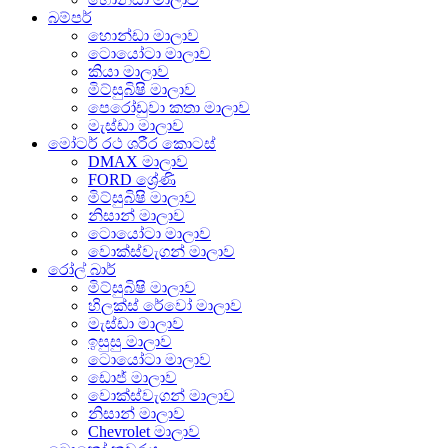
බම්පර්
හොන්ඩා මාලාව
ටොයෝටා මාලාව
කියා මාලාව
මිට්සුබිෂි මාලාව
පෙරෝඩුවා කතා මාලාව
මැස්ඩා මාලාව
මෝටර් රථ ශරීර කොටස්
DMAX මාලාව
FORD ශ්‍රේණි
මිට්සුබිෂි මාලාව
නිසාන් මාලාව
ටොයෝටා මාලාව
වොක්ස්වැගන් මාලාව
රෝල් බාර්
මිට්සුබිෂි මාලාව
හිලක්ස් රේවෝ මාලාව
මැස්ඩා මාලාව
ඉසුසු මාලාව
ටොයෝටා මාලාව
ඩොජ් මාලාව
වොක්ස්වැගන් මාලාව
නිසාන් මාලාව
Chevrolet මාලාව