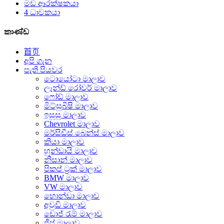
මඩ ආරක්ෂකයා
4 ධාවකයා
කාණ්ඩ
首页
අපි ගැන
පැති පියවර
ටොයෝටා මාලාව
ලෑන්ඩ් රෝවර් මාලාව
ෆෝඩ් මාලාව
මිට්සුබිෂි මාලාව
ඉසුසු මාලාව
Chevrolet මාලාව
මර්සිඩීස් බෙන්ස් මාලාව
කියා මාලාව
හුන්ඩායි මාලාව
නිසාන් මාලාව
පිකප් ට්‍රක් මාලාව
BMW මාලාව
VW මාලාව
හොන්ඩා මාලාව
අවුඩි මාලාව
ඩොජ් රැම් මාලාව
ජීප් මාලාව