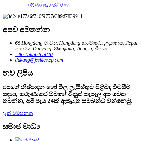
පරීක්ෂණයක්
විස්තර
අපව අමතන්න
68 Hongdeng මාවත, Hongdeng කර්මාන්ත උද්‍යානය, Jiepai
නගරය, Danyang, Zhenjiang, Jiangsu, චීනය
+86 15850465840
dukang@jssidestep.com
නව ලිපිය
අපගේ නිෂ්පාදන හෝ මිල ලැයිස්තුව පිළිබඳ විමසීම්
සඳහා, කරුණාකර ඔබගේ විද්‍යුත් තැපෑල අප වෙත
තබන්න, අපි පැය 24ක් ඇතුළත සම්බන්ධ වන්නෙමු.
දැන් විමසන්න
සමාජ මාධ්‍ය