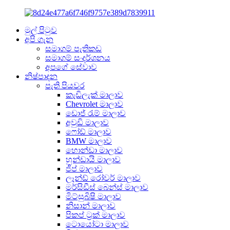
මුල් පිටුව
අපි ගැන
සමාගම් පැතිකඩ
සමාගම් සංදර්ශනය
අපගේ සේවාව
නිෂ්පාදන
පැති පියවර
කැඩිලැක් මාලාව
Chevrolet මාලාව
ඩොජ් රැම් මාලාව
අවුඩි මාලාව
ෆෝඩ් මාලාව
BMW මාලාව
හොන්ඩා මාලාව
හුන්ඩායි මාලාව
ජීප් මාලාව
ලෑන්ඩ් රෝවර් මාලාව
මර්සිඩීස් බෙන්ස් මාලාව
මිට්සුබිෂි මාලාව
නිසාන් මාලාව
පිකප් ට්‍රක් මාලාව
ටොයෝටා මාලාව