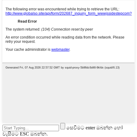
සෙවීමට enter ඔබන්න හෝ
වැසීමට ESC ඔබන්න.