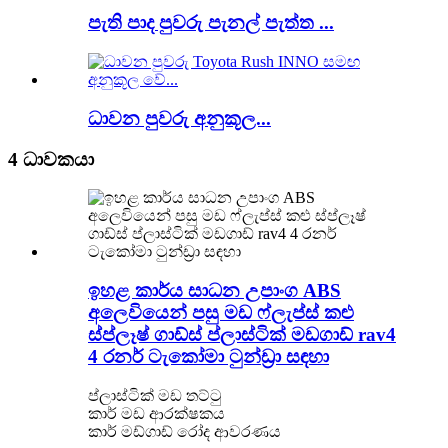
පැති පාද පුවරු පැනල් පැත්ත ...
ධාවන පුවරු අනුකූල...
4 ධාවකයා
ඉහළ කාර්ය සාධන උපාංග ABS
අලෙවියෙන් පසු මඩ ෆ්ලැප්ස් කළු
ස්ප්ලෑෂ් ගාඩ්ස් ප්ලාස්ටික් මඩගාඩ් rav4
4 රනර් ටැකෝමා ටුන්ඩ්‍රා සඳහා
ප්ලාස්ටික් මඩ තට්ටු
කාර් මඩ ආරක්ෂකය
කාර් මඩ්ගාඩ් රෝද ආවරණය