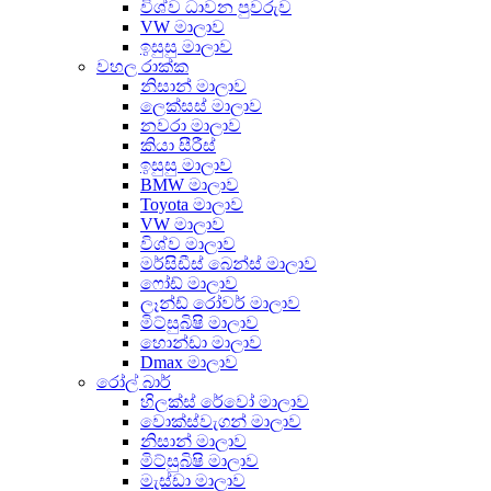
විශ්ව ධාවන පුවරුව
VW මාලාව
ඉසුසු මාලාව
වහල රාක්ක
නිසාන් මාලාව
ලෙක්සස් මාලාව
නවරා මාලාව
කියා සීරීස්
ඉසුසු මාලාව
BMW මාලාව
Toyota මාලාව
VW මාලාව
විශ්ව මාලාව
මර්සිඩීස් බෙන්ස් මාලාව
ෆෝඩ් මාලාව
ලෑන්ඩ් රෝවර් මාලාව
මිට්සුබිෂි මාලාව
හොන්ඩා මාලාව
Dmax මාලාව
රෝල් බාර්
හිලක්ස් රේවෝ මාලාව
වොක්ස්වැගන් මාලාව
නිසාන් මාලාව
මිට්සුබිෂි මාලාව
මැස්ඩා මාලාව