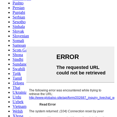
Pashto
Persian
Punjabi
Serbian
Sesotho
Sinhala
Slovak
Slovenian
Somali
Samoan
Scots Gaelic
Shona
Sindhi
Sundanese
Swahili
Tajik
Tamil
Telugu
Thai
Ukrainian
Urdu
Uzbek
Vietnamese
Welsh
Xhosa