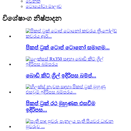
වෙනත්
ටොයෝටා මාලාව
විශේෂාංග නිෂ්පාදන
පිකප් ට්‍රක් ටොප් ටොනෝ සමාගම...
බොඩි කිට් ග්‍රිල් ඉදිරිපස බම්ප්...
පිකප් ට්‍රක් රථ මුහුණත එසවීම
ඉදිරිපස...