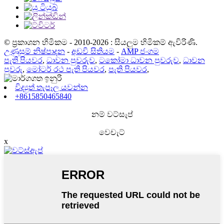
© ප්‍රකාශන හිමිකම - 2010-2026 : සියලුම හිමිකම් ඇවිරිණි.
උණුසුම් නිෂ්පාදන
-
අඩවි සිතියම
-
AMP ජංගම
පැති පියවර
,
ධාවන පුවරුව
,
ටකෝමා ධාවන පුවරුව
,
ධාවන
පුවරු
,
මෝටර් රථ පැති පියවර
,
පැති පියවර
,
විද්‍යුත් තැපෑල යවන්න
+8615850465840
නම් වට්සැප්
වෙචැට්
x