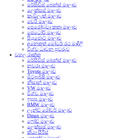
මර්සිඩීස් බෙන්ස් මාලාව
ලෙක්සස් මාලාව
කැඩිලැක් මාලාව
චෙරි මාලාව
පෙරෝඩුවා කතා මාලාව
ජෙටෝර් මාලාව
පියුජොට් මාලාව
අනෙකුත් මෝටර් රථ මාදිලි
විශ්ව ධාවන පුවරුව
වහල රාක්ක
මර්සිඩීස් බෙන්ස් මාලාව
නවරා මාලාව
Toyota මාලාව
මිට්සුබිෂි මාලාව
නිසාන් මාලාව
VW මාලාව
විශ්ව මාලාව
ඉසුසු මාලාව
BMW මාලාව
ලෑන්ඩ් රෝවර් මාලාව
Dmax මාලාව
ෆෝඩ් මාලාව
ලෙක්සස් මාලාව
කියා සීරීස්
හොන්ඩා මාලාව