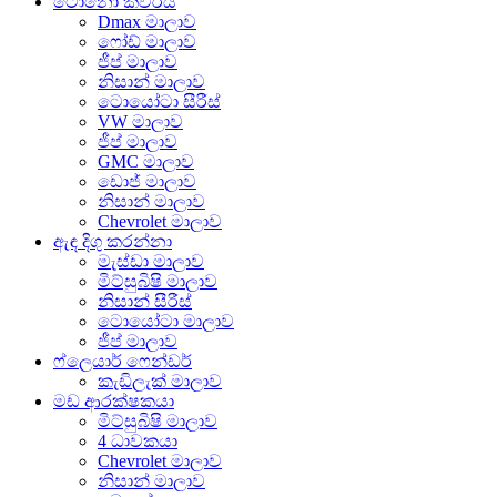
ටොනෝ කවරය
Dmax මාලාව
ෆෝඩ් මාලාව
ජීප් මාලාව
නිසාන් මාලාව
ටොයෝටා සීරීස්
VW මාලාව
ජීප් මාලාව
GMC මාලාව
ඩොජ් මාලාව
නිසාන් මාලාව
Chevrolet මාලාව
ඇඳ දිගු කරන්නා
මැස්ඩා මාලාව
මිට්සුබිෂි මාලාව
නිසාන් සීරීස්
ටොයෝටා මාලාව
ජීප් මාලාව
ෆ්ලෙයාර් ෆෙන්ඩර්
කැඩිලැක් මාලාව
මඩ ආරක්ෂකයා
මිට්සුබිෂි මාලාව
4 ධාවකයා
Chevrolet මාලාව
නිසාන් මාලාව