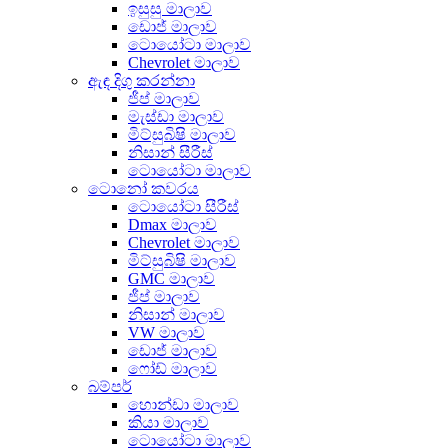
ඉසුසු මාලාව
ඩොජ් මාලාව
ටොයෝටා මාලාව
Chevrolet මාලාව
ඇඳ දිගු කරන්නා
ජීප් මාලාව
මැස්ඩා මාලාව
මිට්සුබිෂි මාලාව
නිසාන් සීරීස්
ටොයෝටා මාලාව
ටොනෝ කවරය
ටොයෝටා සීරීස්
Dmax මාලාව
Chevrolet මාලාව
මිට්සුබිෂි මාලාව
GMC මාලාව
ජීප් මාලාව
නිසාන් මාලාව
VW මාලාව
ඩොජ් මාලාව
ෆෝඩ් මාලාව
බම්පර්
හොන්ඩා මාලාව
කියා මාලාව
ටොයෝටා මාලාව