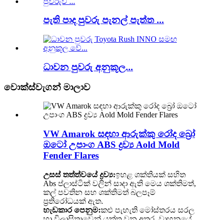
පැති පාද පුවරු පැනල් පැත්ත ...
ධාවන පුවරු අනුකූල...
වොක්ස්වැගන් මාලාව
VW Amarok සඳහා ආරුක්කු රෝද බ්‍රෝ
ඔටෝ උපාංග ABS ද්‍රව්‍ය Aold Mold
Fender Flares
උසස් තත්ත්වයේ ද්‍රව්‍ය:
ඉහළ ශක්තියක් සහිත
Abs ප්ලාස්ටික් වලින් සාදා ඇති මෙය ශක්තිමත්,
කල් පවතින සහ ශක්තිමත් බලපෑම්
ප්‍රතිරෝධයක් ඇත.
හැඩකාර පෙනුම:
කළු පැහැති මෝස්තරය සරල
හා විලාසිතාවෙන් යුක්ත වන අතර, වාහනයේ