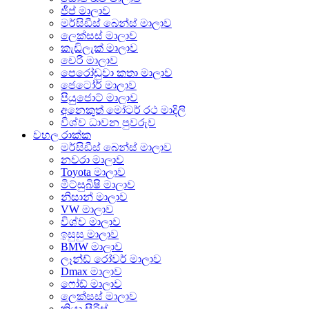
ජීප් මාලාව
මර්සිඩීස් බෙන්ස් මාලාව
ලෙක්සස් මාලාව
කැඩිලැක් මාලාව
චෙරි මාලාව
පෙරෝඩුවා කතා මාලාව
ජෙටෝර් මාලාව
පියුජොට් මාලාව
අනෙකුත් මෝටර් රථ මාදිලි
විශ්ව ධාවන පුවරුව
වහල රාක්ක
මර්සිඩීස් බෙන්ස් මාලාව
නවරා මාලාව
Toyota මාලාව
මිට්සුබිෂි මාලාව
නිසාන් මාලාව
VW මාලාව
විශ්ව මාලාව
ඉසුසු මාලාව
BMW මාලාව
ලෑන්ඩ් රෝවර් මාලාව
Dmax මාලාව
ෆෝඩ් මාලාව
ලෙක්සස් මාලාව
කියා සීරීස්