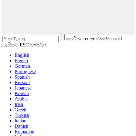
සෙවීමට enter ඔබන්න හෝ
වැසීමට ESC ඔබන්න.
English
French
German
Portuguese
Spanish
Russian
Japanese
Korean
Arabic
Irish
Greek
Turkish
Italian
Danish
Romanian