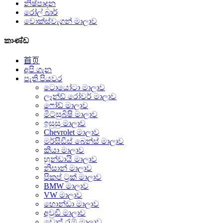
නිෂ්පාදන
රෝල් බාර්
වොක්ස්වැගන් මාලාව
කාණ්ඩ
首页
අපි ගැන
පැති පියවර
ටොයෝටා මාලාව
ලෑන්ඩ් රෝවර් මාලාව
ෆෝඩ් මාලාව
මිට්සුබිෂි මාලාව
ඉසුසු මාලාව
Chevrolet මාලාව
මර්සිඩීස් බෙන්ස් මාලාව
කියා මාලාව
හුන්ඩායි මාලාව
නිසාන් මාලාව
පිකප් ට්‍රක් මාලාව
BMW මාලාව
VW මාලාව
හොන්ඩා මාලාව
අවුඩි මාලාව
ඩොජ් රැම් මාලාව