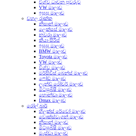
විශ්ව ධාවන පුවරුව
VW මාලාව
ඉසුසු මාලාව
වහල රාක්ක
නිසාන් මාලාව
ලෙක්සස් මාලාව
නවරා මාලාව
කියා සීරීස්
ඉසුසු මාලාව
BMW මාලාව
Toyota මාලාව
VW මාලාව
විශ්ව මාලාව
මර්සිඩීස් බෙන්ස් මාලාව
ෆෝඩ් මාලාව
ලෑන්ඩ් රෝවර් මාලාව
මිට්සුබිෂි මාලාව
හොන්ඩා මාලාව
Dmax මාලාව
රෝල් බාර්
හිලක්ස් රේවෝ මාලාව
වොක්ස්වැගන් මාලාව
නිසාන් මාලාව
මිට්සුබිෂි මාලාව
මැස්ඩා මාලාව