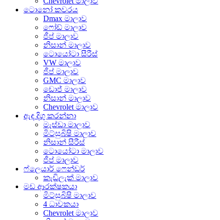
Chevrolet මාලාව
ටොනෝ කවරය
Dmax මාලාව
ෆෝඩ් මාලාව
ජීප් මාලාව
නිසාන් මාලාව
ටොයෝටා සීරීස්
VW මාලාව
ජීප් මාලාව
GMC මාලාව
ඩොජ් මාලාව
නිසාන් මාලාව
Chevrolet මාලාව
ඇඳ දිගු කරන්නා
මැස්ඩා මාලාව
මිට්සුබිෂි මාලාව
නිසාන් සීරීස්
ටොයෝටා මාලාව
ජීප් මාලාව
ෆ්ලෙයාර් ෆෙන්ඩර්
කැඩිලැක් මාලාව
මඩ ආරක්ෂකයා
මිට්සුබිෂි මාලාව
4 ධාවකයා
Chevrolet මාලාව