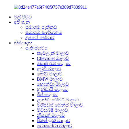
මුල් පිටුව
අපි ගැන
සමාගම් පැතිකඩ
සමාගම් සංදර්ශනය
අපගේ සේවාව
නිෂ්පාදන
පැති පියවර
කැඩිලැක් මාලාව
Chevrolet මාලාව
ඩොජ් රැම් මාලාව
අවුඩි මාලාව
ෆෝඩ් මාලාව
BMW මාලාව
හොන්ඩා මාලාව
හුන්ඩායි මාලාව
ජීප් මාලාව
ලෑන්ඩ් රෝවර් මාලාව
මර්සිඩීස් බෙන්ස් මාලාව
මිට්සුබිෂි මාලාව
නිසාන් මාලාව
පිකප් ට්‍රක් මාලාව
ටොයෝටා මාලාව