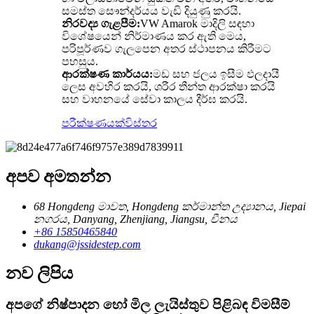
සමස්ත සෞන්දර්යය වැඩි දියුණු කරයි.
නිරවද්‍ය ගැළපීම:
VW Amarok මාදිලි සඳහා
විශේෂයෙන් නිර්මාණය කර ඇති මෙය,
පරිපූර්ණව ගැලපෙන අතර ස්ථාපනය කිරීමට
පහසුය.
ආරක්ෂණ කාර්යය:
මඩ සහ ජලය ඉසීම ඵලදායී
ලෙස අවහිර කරයි, ශරීර තීන්ත ආරක්ෂා කරයි
සහ වාහනයේ සේවා කාලය දීර්ඝ කරයි.
පරීක්ෂණයක්
විස්තර
අපව අමතන්න
68 Hongdeng මාවත, Hongdeng කර්මාන්ත උද්‍යානය, Jiepai
නගරය, Danyang, Zhenjiang, Jiangsu, චීනය
+86 15850465840
dukang@jssidestep.com
නව ලිපිය
අපගේ නිෂ්පාදන හෝ මිල ලැයිස්තුව පිළිබඳ විමසීම්