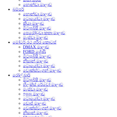
හොන්ඩා මාලාව
බම්පර්
හොන්ඩා මාලාව
ටොයෝටා මාලාව
කියා මාලාව
මිට්සුබිෂි මාලාව
පෙරෝඩුවා කතා මාලාව
මැස්ඩා මාලාව
මෝටර් රථ ශරීර කොටස්
DMAX මාලාව
FORD ශ්‍රේණි
මිට්සුබිෂි මාලාව
නිසාන් මාලාව
ටොයෝටා මාලාව
වොක්ස්වැගන් මාලාව
රෝල් බාර්
මිට්සුබිෂි මාලාව
හිලක්ස් රේවෝ මාලාව
මැස්ඩා මාලාව
ඉසුසු මාලාව
ටොයෝටා මාලාව
ඩොජ් මාලාව
වොක්ස්වැගන් මාලාව
නිසාන් මාලාව