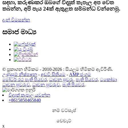
සඳහා, කරුණාකර ඔබගේ විද්‍යුත් තැපෑල අප වෙත
තබන්න, අපි පැය 24ක් ඇතුළත සම්බන්ධ වන්නෙමු.
දැන් විමසන්න
සමාජ මාධ්‍ය
© ප්‍රකාශන හිමිකම - 2010-2026 : සියලුම හිමිකම් ඇවිරිණි.
උණුසුම් නිෂ්පාදන
-
අඩවි සිතියම
-
AMP ජංගම
මෝටර් රථ පැති පියවර
,
ධාවන පුවරු
,
පැති පියවර
,
ටකෝමා
ධාවන පුවරුව
,
ධාවන පුවරුව
,
පැති පියවර
,
විද්‍යුත් තැපෑල යවන්න
+8615850465840
නම් වට්සැප්
වෙචැට්
x