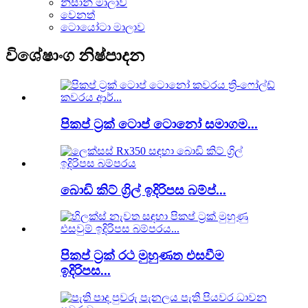
නිසාන් මාලාව
වෙනත්
ටොයෝටා මාලාව
විශේෂාංග නිෂ්පාදන
පිකප් ට්‍රක් ටොප් ටොනෝ සමාගම...
බොඩි කිට් ග්‍රිල් ඉදිරිපස බම්ප්...
පිකප් ට්‍රක් රථ මුහුණත එසවීම
ඉදිරිපස...