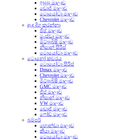
ඉසුසු මාලාව
ඩොජ් මාලාව
ටොයෝටා මාලාව
Chevrolet මාලාව
ඇඳ දිගු කරන්නා
ජීප් මාලාව
මැස්ඩා මාලාව
මිට්සුබිෂි මාලාව
නිසාන් සීරීස්
ටොයෝටා මාලාව
ටොනෝ කවරය
ටොයෝටා සීරීස්
Dmax මාලාව
Chevrolet මාලාව
මිට්සුබිෂි මාලාව
GMC මාලාව
ජීප් මාලාව
නිසාන් මාලාව
VW මාලාව
ඩොජ් මාලාව
ෆෝඩ් මාලාව
බම්පර්
හොන්ඩා මාලාව
කියා මාලාව
ටොයෝටා මාලාව