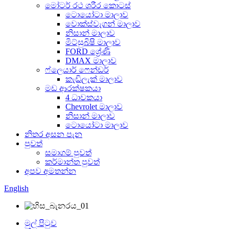
මෝටර් රථ ශරීර කොටස්
ටොයෝටා මාලාව
වොක්ස්වැගන් මාලාව
නිසාන් මාලාව
මිට්සුබිෂි මාලාව
FORD ශ්‍රේණි
DMAX මාලාව
ෆ්ලෙයාර් ෆෙන්ඩර්
කැඩිලැක් මාලාව
මඩ ආරක්ෂකයා
4 ධාවකයා
Chevrolet මාලාව
නිසාන් මාලාව
ටොයෝටා මාලාව
නිතර අසන පැන
පුවත්
සමාගම් පුවත්
කර්මාන්ත පුවත්
අපව අමතන්න
English
මුල් පිටුව