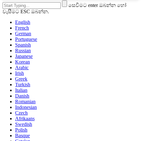
සෙවීමට enter ඔබන්න හෝ
වැසීමට ESC ඔබන්න.
English
French
German
Portuguese
Spanish
Russian
Japanese
Korean
Arabic
Irish
Greek
Turkish
Italian
Danish
Romanian
Indonesian
Czech
Afrikaans
Swedish
Polish
Basque