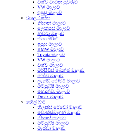
විශ්ව ධාවන පුවරුව
VW මාලාව
ඉසුසු මාලාව
වහල රාක්ක
නිසාන් මාලාව
ලෙක්සස් මාලාව
නවරා මාලාව
කියා සීරීස්
ඉසුසු මාලාව
BMW මාලාව
Toyota මාලාව
VW මාලාව
විශ්ව මාලාව
මර්සිඩීස් බෙන්ස් මාලාව
ෆෝඩ් මාලාව
ලෑන්ඩ් රෝවර් මාලාව
මිට්සුබිෂි මාලාව
හොන්ඩා මාලාව
Dmax මාලාව
රෝල් බාර්
හිලක්ස් රේවෝ මාලාව
වොක්ස්වැගන් මාලාව
නිසාන් මාලාව
මිට්සුබිෂි මාලාව
මැස්ඩා මාලාව