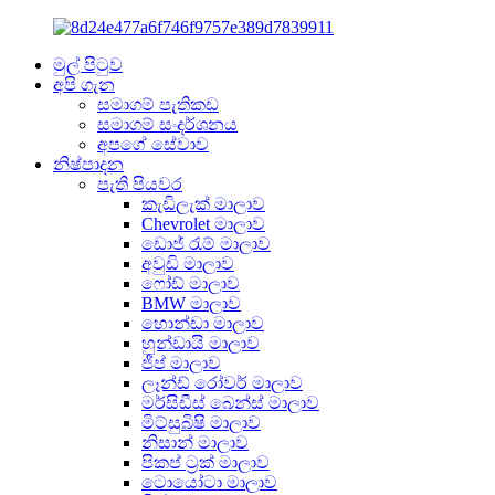
මුල් පිටුව
අපි ගැන
සමාගම් පැතිකඩ
සමාගම් සංදර්ශනය
අපගේ සේවාව
නිෂ්පාදන
පැති පියවර
කැඩිලැක් මාලාව
Chevrolet මාලාව
ඩොජ් රැම් මාලාව
අවුඩි මාලාව
ෆෝඩ් මාලාව
BMW මාලාව
හොන්ඩා මාලාව
හුන්ඩායි මාලාව
ජීප් මාලාව
ලෑන්ඩ් රෝවර් මාලාව
මර්සිඩීස් බෙන්ස් මාලාව
මිට්සුබිෂි මාලාව
නිසාන් මාලාව
පිකප් ට්‍රක් මාලාව
ටොයෝටා මාලාව