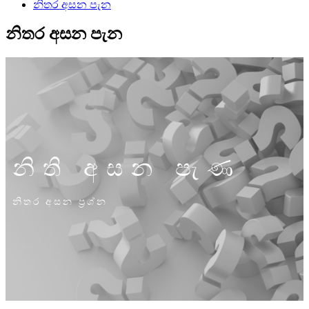
නිතර අසන පැන
නිතර අසන පැන
නිති අසන පැණ
නිතර අසන ප්‍රශ්න