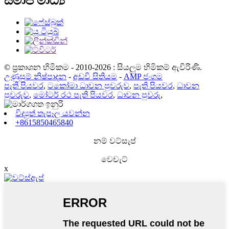
සමාජ මාධ්‍ය
© ප්‍රකාශන හිමිකම - 2010-2026 : සියලුම හිමිකම් ඇවිරිණි.
උණුසුම් නිෂ්පාදන
-
අඩවි සිතියම
-
AMP ජංගම
පැති පියවර
,
ටකෝමා ධාවන පුවරුව
,
පැති පියවර
,
ධාවන
පුවරුව
,
මෝටර් රථ පැති පියවර
,
ධාවන පුවරු
,
විද්‍යුත් තැපෑල යවන්න
+8615850465840
නම් වට්සැප්
වෙචැට්
x