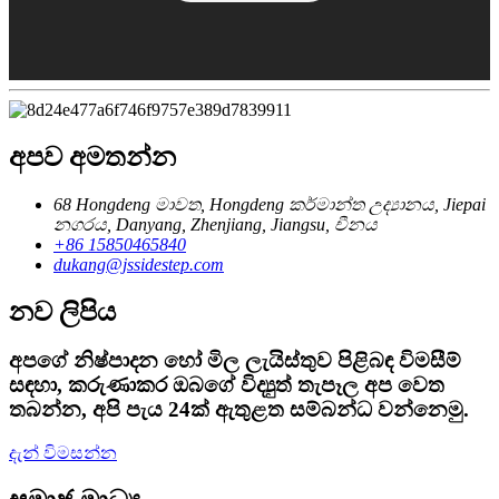
අපව අමතන්න
68 Hongdeng මාවත, Hongdeng කර්මාන්ත උද්‍යානය, Jiepai
නගරය, Danyang, Zhenjiang, Jiangsu, චීනය
+86 15850465840
dukang@jssidestep.com
නව ලිපිය
අපගේ නිෂ්පාදන හෝ මිල ලැයිස්තුව පිළිබඳ විමසීම්
සඳහා, කරුණාකර ඔබගේ විද්‍යුත් තැපෑල අප වෙත
තබන්න, අපි පැය 24ක් ඇතුළත සම්බන්ධ වන්නෙමු.
දැන් විමසන්න