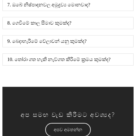
7. ඔබේ නිෂ්පාදනවල අමුද්‍රව්‍ය මොනවාද?
8. ගෙවීමේ කාල සීමාව කුමක්ද?
9. බෙදාහැරීමේ වේලාවන් යනු කුමක්ද?
10. තෝරා ගත හැකි නැව්ගත කිරීමේ ක්‍රමය කුමක්ද?
අප සමඟ වැඩ කිරීමට අවශ්‍යද?
අපව අමතන්න