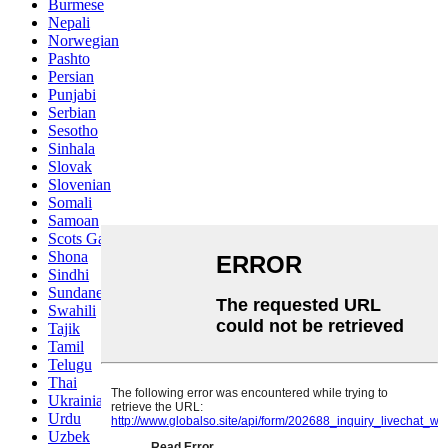
Burmese
Nepali
Norwegian
Pashto
Persian
Punjabi
Serbian
Sesotho
Sinhala
Slovak
Slovenian
Somali
Samoan
Scots Gaelic
Shona
Sindhi
Sundanese
Swahili
Tajik
Tamil
Telugu
Thai
Ukrainian
Urdu
Uzbek