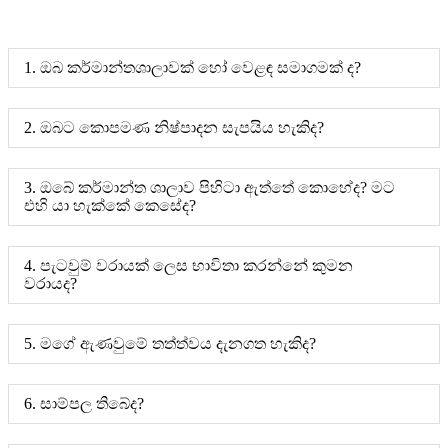
1. ඔබ කර්මාන්තශාලාවක් හෝ වෙළඳ සමාගමක් ද?
2. ඔබට කොපමණ නිෂ්පාදන සැපයිය හැකිද?
3. ඔබේ කර්මාන්ත ශාලාව පිහිටා ඇත්තේ කොහේද? මට
එහි යා හැක්කේ කෙසේද?
4. පැටවුම් වරායක් ලෙස භාවිතා කරන්නේ කුමන
වරායද?
5. මගේ ඇණවුමේ තත්ත්වය දැනගත හැකිද?
6. සාම්පල තිබේද?