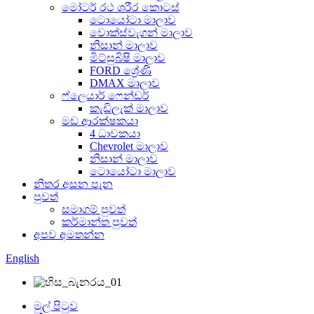
මෝටර් රථ ශරීර කොටස්
ටොයෝටා මාලාව
වොක්ස්වැගන් මාලාව
නිසාන් මාලාව
මිට්සුබිෂි මාලාව
FORD ශ්‍රේණි
DMAX මාලාව
ෆ්ලෙයාර් ෆෙන්ඩර්
කැඩිලැක් මාලාව
මඩ ආරක්ෂකයා
4 ධාවකයා
Chevrolet මාලාව
නිසාන් මාලාව
ටොයෝටා මාලාව
නිතර අසන පැන
පුවත්
සමාගම් පුවත්
කර්මාන්ත පුවත්
අපව අමතන්න
English
මුල් පිටුව