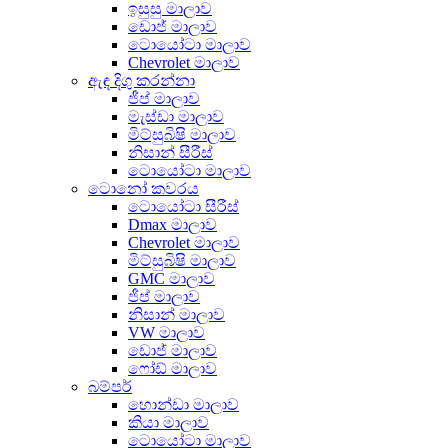
ඉසුසු මාලාව
ඩොජ් මාලාව
ටොයෝටා මාලාව
Chevrolet මාලාව
ඇඳ දිගු කරන්නා
ජීප් මාලාව
මැස්ඩා මාලාව
මිට්සුබිෂි මාලාව
නිසාන් සීරීස්
ටොයෝටා මාලාව
ටොනෝ කවරය
ටොයෝටා සීරීස්
Dmax මාලාව
Chevrolet මාලාව
මිට්සුබිෂි මාලාව
GMC මාලාව
ජීප් මාලාව
නිසාන් මාලාව
VW මාලාව
ඩොජ් මාලාව
ෆෝඩ් මාලාව
බම්පර්
හොන්ඩා මාලාව
කියා මාලාව
ටොයෝටා මාලාව