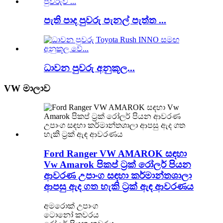
පැති පාද පුවරු පැනල් පැත්ත ...
ධාවන පුවරු අනුකූල...
VW මාලාව
Ford Ranger VW AMAROK සඳහා
Vw Amarok පිකප් ට්‍රක් රෝලර් පියන
ආවරණ උපාංග සඳහා කර්මාන්තශාලා
ආපසු ඇද ගත හැකි ට්‍රක් ඇඳ ආවරණය
අමරොක් උපාංග
ටොනෝ කවරය