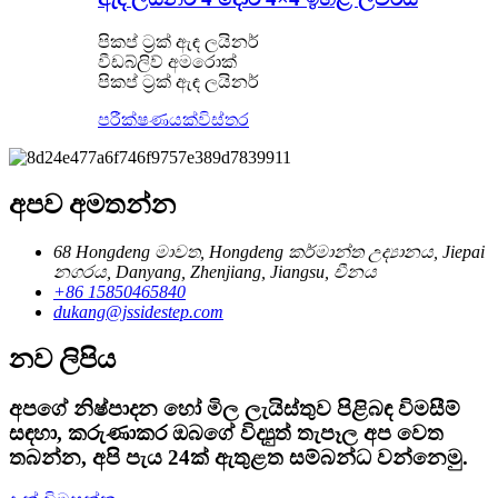
පිකප් ට්‍රක් ඇඳ ලයිනර්
වීඩබ්ලිව් අමරොක්
පිකප් ට්‍රක් ඇඳ ලයිනර්
පරීක්ෂණයක්
විස්තර
අපව අමතන්න
68 Hongdeng මාවත, Hongdeng කර්මාන්ත උද්‍යානය, Jiepai
නගරය, Danyang, Zhenjiang, Jiangsu, චීනය
+86 15850465840
dukang@jssidestep.com
නව ලිපිය
අපගේ නිෂ්පාදන හෝ මිල ලැයිස්තුව පිළිබඳ විමසීම්
සඳහා, කරුණාකර ඔබගේ විද්‍යුත් තැපෑල අප වෙත
තබන්න, අපි පැය 24ක් ඇතුළත සම්බන්ධ වන්නෙමු.