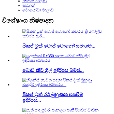
නිසාන් මාලාව
වෙනත්
ටොයෝටා මාලාව
විශේෂාංග නිෂ්පාදන
පිකප් ට්‍රක් ටොප් ටොනෝ සමාගම...
බොඩි කිට් ග්‍රිල් ඉදිරිපස බම්ප්...
පිකප් ට්‍රක් රථ මුහුණත එසවීම
ඉදිරිපස...