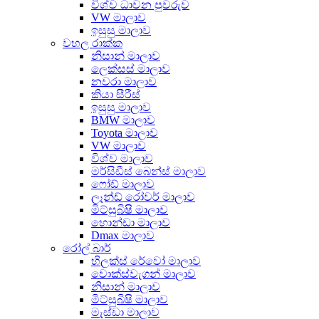
විශ්ව ධාවන පුවරුව
VW මාලාව
ඉසුසු මාලාව
වහල රාක්ක
නිසාන් මාලාව
ලෙක්සස් මාලාව
නවරා මාලාව
කියා සීරීස්
ඉසුසු මාලාව
BMW මාලාව
Toyota මාලාව
VW මාලාව
විශ්ව මාලාව
මර්සිඩීස් බෙන්ස් මාලාව
ෆෝඩ් මාලාව
ලෑන්ඩ් රෝවර් මාලාව
මිට්සුබිෂි මාලාව
හොන්ඩා මාලාව
Dmax මාලාව
රෝල් බාර්
හිලක්ස් රේවෝ මාලාව
වොක්ස්වැගන් මාලාව
නිසාන් මාලාව
මිට්සුබිෂි මාලාව
මැස්ඩා මාලාව