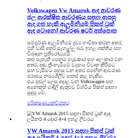
Volkswagen Vw Amarok ඇඳ ආවරණ
ජල ආරක්ෂිත ආවරණය සඳහා ආපසු
ඇද ගත හැකි ඇලුමිනියම් පිකප් ට්‍රක්
ඇඳ ටොනෝ ආවරණ ෂටර් අත්පොත
සම්පූර්ණ ඇලුමිනියම් ද්‍රව්‍ය භාවිතා කරන අතර,
එහි වාසි අතර සැහැල්ලු බර, ඉහළ ශක්තිය සහ
විඛාදන ප්‍රතිරෝධයයි.
කළු පැහැති පෙනුම හැඩකාර සහ අලංකාර වන
අතර, දෘඩ ත්‍රි-නැමීමේ ව්‍යුහය විවෘත කිරීමට
සහ වැසීමට පහසු වන අතර එමඟින් ආවරණ
පරාසය නම්‍යශීලීව සකස් කළ හැකිය.
එය පුළුල් ලෙස අදාළ වන Volkswagen සහ
අනෙකුත් මාදිලි ඇතුළුව විශ්වීය පිකප් සඳහා
සුදුසු වේ.
පරීක්ෂණයක්
විස්තර
VW Amarok 2015 සඳහා පිකප් ට්‍රක්
ඇඳ ලයිනර් 4 දොර 4×4 ඉහළ ලීවරය