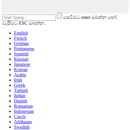
සෙවීමට enter ඔබන්න හෝ
වැසීමට ESC ඔබන්න.
English
French
German
Portuguese
Spanish
Russian
Japanese
Korean
Arabic
Irish
Greek
Turkish
Italian
Danish
Romanian
Indonesian
Czech
Afrikaans
Swedish