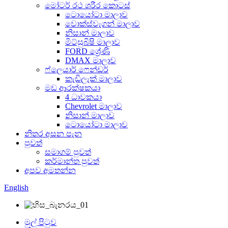
මෝටර් රථ ශරීර කොටස්
ටොයෝටා මාලාව
වොක්ස්වැගන් මාලාව
නිසාන් මාලාව
මිට්සුබිෂි මාලාව
FORD ශ්‍රේණි
DMAX මාලාව
ෆ්ලෙයාර් ෆෙන්ඩර්
කැඩිලැක් මාලාව
මඩ ආරක්ෂකයා
4 ධාවකයා
Chevrolet මාලාව
නිසාන් මාලාව
ටොයෝටා මාලාව
නිතර අසන පැන
පුවත්
සමාගම් පුවත්
කර්මාන්ත පුවත්
අපව අමතන්න
English
මුල් පිටුව