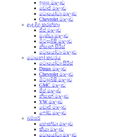
ඉසුසු මාලාව
ඩොජ් මාලාව
ටොයෝටා මාලාව
Chevrolet මාලාව
ඇඳ දිගු කරන්නා
ජීප් මාලාව
මැස්ඩා මාලාව
මිට්සුබිෂි මාලාව
නිසාන් සීරීස්
ටොයෝටා මාලාව
ටොනෝ කවරය
ටොයෝටා සීරීස්
Dmax මාලාව
Chevrolet මාලාව
මිට්සුබිෂි මාලාව
GMC මාලාව
ජීප් මාලාව
නිසාන් මාලාව
VW මාලාව
ඩොජ් මාලාව
ෆෝඩ් මාලාව
බම්පර්
හොන්ඩා මාලාව
කියා මාලාව
ටොයෝටා මාලාව