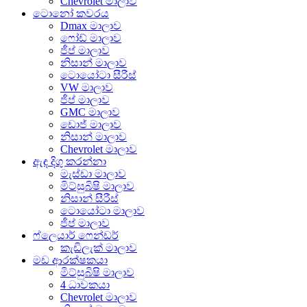
Chevrolet මාලාව
ටොනෝ කවරය
Dmax මාලාව
ෆෝඩ් මාලාව
ජීප් මාලාව
නිසාන් මාලාව
ටොයෝටා සීරීස්
VW මාලාව
ජීප් මාලාව
GMC මාලාව
ඩොජ් මාලාව
නිසාන් මාලාව
Chevrolet මාලාව
ඇඳ දිගු කරන්නා
මැස්ඩා මාලාව
මිට්සුබිෂි මාලාව
නිසාන් සීරීස්
ටොයෝටා මාලාව
ජීප් මාලාව
ෆ්ලෙයාර් ෆෙන්ඩර්
කැඩිලැක් මාලාව
මඩ ආරක්ෂකයා
මිට්සුබිෂි මාලාව
4 ධාවකයා
Chevrolet මාලාව