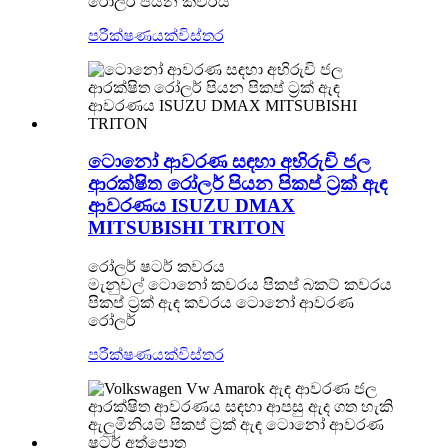
රෝලර් පියන කවරය
පරීක්ෂණයක්
විස්තර
ටොනෝ ආවරණ සඳහා අභිරුචි ජල
ආරක්ෂිත රෝලර් පියන පිකප් ට්‍රක් ඇඳ
ආවරණය ISUZU DMAX
MITSUBISHI TRITON
රෝලර් ෂටර් කවරය
මැනුවල් ටොනෝ කවරය පිකප් බකට් කවරය
පිකප් ට්‍රක් ඇඳ කවරය ටොනෝ ආවරණ
රෝලර්
පරීක්ෂණයක්
විස්තර