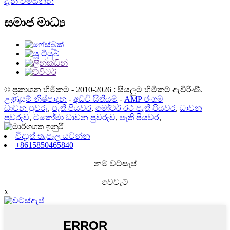
දැන් විමසන්න
සමාජ මාධ්‍ය
© ප්‍රකාශන හිමිකම - 2010-2026 : සියලුම හිමිකම් ඇවිරිණි.
උණුසුම් නිෂ්පාදන
-
අඩවි සිතියම
-
AMP ජංගම
ධාවන පුවරු
,
පැති පියවර
,
මෝටර් රථ පැති පියවර
,
ධාවන
පුවරුව
,
ටකෝමා ධාවන පුවරුව
,
පැති පියවර
,
විද්‍යුත් තැපෑල යවන්න
+8615850465840
නම් වට්සැප්
වෙචැට්
x