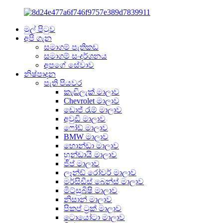
මුල් පිටුව
අපි ගැන
සමාගම් පැතිකඩ
සමාගම් සංදර්ශනය
අපගේ සේවාව
නිෂ්පාදන
පැති පියවර
කැඩිලැක් මාලාව
Chevrolet මාලාව
ඩොජ් රැම් මාලාව
අවුඩි මාලාව
ෆෝඩ් මාලාව
BMW මාලාව
හොන්ඩා මාලාව
හුන්ඩායි මාලාව
ජීප් මාලාව
ලෑන්ඩ් රෝවර් මාලාව
මර්සිඩීස් බෙන්ස් මාලාව
මිට්සුබිෂි මාලාව
නිසාන් මාලාව
පිකප් ට්‍රක් මාලාව
ටොයෝටා මාලාව