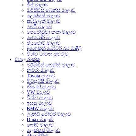
ජීප් මාලාව
මර්සිඩීස් බෙන්ස් මාලාව
ලෙක්සස් මාලාව
කැඩිලැක් මාලාව
චෙරි මාලාව
පෙරෝඩුවා කතා මාලාව
ජෙටෝර් මාලාව
පියුජොට් මාලාව
අනෙකුත් මෝටර් රථ මාදිලි
විශ්ව ධාවන පුවරුව
වහල රාක්ක
මර්සිඩීස් බෙන්ස් මාලාව
නවරා මාලාව
Toyota මාලාව
මිට්සුබිෂි මාලාව
නිසාන් මාලාව
VW මාලාව
විශ්ව මාලාව
ඉසුසු මාලාව
BMW මාලාව
ලෑන්ඩ් රෝවර් මාලාව
Dmax මාලාව
ෆෝඩ් මාලාව
ලෙක්සස් මාලාව
කියා සීරීස්