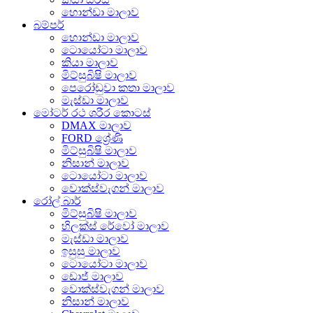
හොන්ඩා මාලාව
බම්පර්
හොන්ඩා මාලාව
ටොයෝටා මාලාව
කියා මාලාව
මිට්සුබිෂි මාලාව
පෙරෝඩුවා කතා මාලාව
මැස්ඩා මාලාව
මෝටර් රථ ශරීර කොටස්
DMAX මාලාව
FORD ශ්‍රේණි
මිට්සුබිෂි මාලාව
නිසාන් මාලාව
ටොයෝටා මාලාව
වොක්ස්වැගන් මාලාව
රෝල් බාර්
මිට්සුබිෂි මාලාව
හිලක්ස් රේවෝ මාලාව
මැස්ඩා මාලාව
ඉසුසු මාලාව
ටොයෝටා මාලාව
ඩොජ් මාලාව
වොක්ස්වැගන් මාලාව
නිසාන් මාලාව