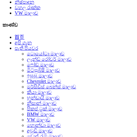
නිෂ්පාදන
වහල රාක්ක
VW මාලාව
කාණ්ඩ
首页
අපි ගැන
පැති පියවර
ටොයෝටා මාලාව
ලෑන්ඩ් රෝවර් මාලාව
ෆෝඩ් මාලාව
මිට්සුබිෂි මාලාව
ඉසුසු මාලාව
Chevrolet මාලාව
මර්සිඩීස් බෙන්ස් මාලාව
කියා මාලාව
හුන්ඩායි මාලාව
නිසාන් මාලාව
පිකප් ට්‍රක් මාලාව
BMW මාලාව
VW මාලාව
හොන්ඩා මාලාව
අවුඩි මාලාව
ඩොජ් රැම් මාලාව