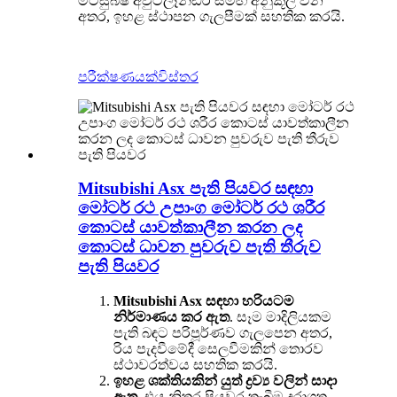
මිට්සුබිෂි අවුට්ලෑන්ඩර් සමඟ අනුකූල වන
අතර, ඉහළ ස්ථාපන ගැලපීමක් සහතික කරයි.
පරීක්ෂණයක්
විස්තර
Mitsubishi Asx පැති පියවර සඳහා
මෝටර් රථ උපාංග මෝටර් රථ ශරීර
කොටස් යාවත්කාලීන කරන ලද
කොටස් ධාවන පුවරුව පැති තීරුව
පැති පියවර
Mitsubishi Asx සඳහා හරියටම
නිර්මාණය කර ඇත
. සෑම මාදිලියකම
පැති බඳට පරිපූර්ණව ගැලපෙන අතර,
රිය පැදවීමේදී සෙලවීමකින් තොරව
ස්ථාවරත්වය සහතික කරයි.
ඉහළ ශක්තියකින් යුත් ද්‍රව්‍ය වලින් සාදා
ඇත
, එය නිතර පියවර තැබීම දරාගත