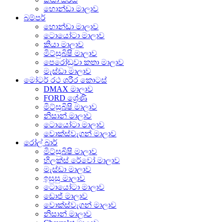
හොන්ඩා මාලාව
බම්පර්
හොන්ඩා මාලාව
ටොයෝටා මාලාව
කියා මාලාව
මිට්සුබිෂි මාලාව
පෙරෝඩුවා කතා මාලාව
මැස්ඩා මාලාව
මෝටර් රථ ශරීර කොටස්
DMAX මාලාව
FORD ශ්‍රේණි
මිට්සුබිෂි මාලාව
නිසාන් මාලාව
ටොයෝටා මාලාව
වොක්ස්වැගන් මාලාව
රෝල් බාර්
මිට්සුබිෂි මාලාව
හිලක්ස් රේවෝ මාලාව
මැස්ඩා මාලාව
ඉසුසු මාලාව
ටොයෝටා මාලාව
ඩොජ් මාලාව
වොක්ස්වැගන් මාලාව
නිසාන් මාලාව