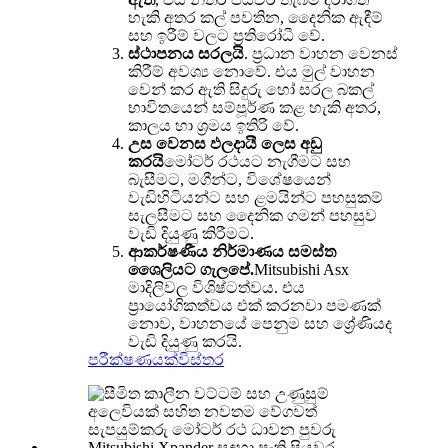
හැකි අතර කල් පවතින, දෛනික ඇඳීම්
සහ ඉරීම් වලට ප්‍රතිරෝධී වේ.
ස්ථාපනය සරලයි
. ප්‍රධාන වාහන වෙනස්
කිරීම් අවශ්‍ය නොවේ. එය මුල් වාහන
වෙන් කර ඇති සිදුරු හෝ සරල බකල්
භාවිතයෙන් සම්පූර්ණ කළ හැකි අතර,
කාලය හා ශ්‍රමය ඉතිරි වේ.
උස වෙනස ඵලදායී ලෙස අඩු
කරයි
මෝටර් රථයට නැගීමට සහ
බැසීමට, මගීන්ට, විශේෂයෙන්
වැඩිහිටියන්ට සහ ළමයින්ට පහසුකම්
සැලසීමට සහ දෛනික ගමන් පහසුව
වැඩි දියුණු කිරීමට.
ආකර්ෂණීය නිර්මාණය සමස්ත
ශෛලියට ගැලපේ.
Mitsubishi Asx
මාදිලිවල විශිෂ්ටත්වය. එය
ප්‍රායෝගිකත්වය එක් කරනවා පමණක්
නොව, වාහනයේ පෙනුම සහ ශ්‍රේණියද
වැඩි දියුණු කරයි.
පරීක්ෂණයක්
විස්තර