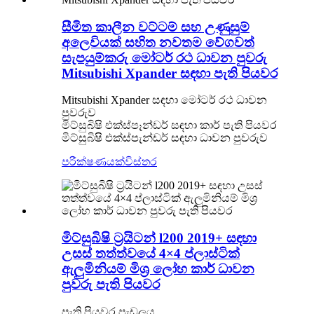
සීමිත කාලීන වට්ටම් සහ උණුසුම්
අලෙවියක් සහිත නවතම වේගවත්
සැපයුම්කරු මෝටර් රථ ධාවන පුවරු
Mitsubishi Xpander සඳහා පැති පියවර
Mitsubishi Xpander සඳහා මෝටර් රථ ධාවන
පුවරුව
මිට්සුබිෂි එක්ස්පෑන්ඩර් සඳහා කාර් පැති පියවර
මිට්සුබිෂි එක්ස්පැන්ඩර් සඳහා ධාවන පුවරුව
පරීක්ෂණයක්
විස්තර
මිට්සුබිෂි ට්‍රයිටන් l200 2019+ සඳහා
උසස් තත්ත්වයේ 4×4 ප්ලාස්ටික්
ඇලුමිනියම් මිශ්‍ර ලෝහ කාර් ධාවන
පුවරු පැති පියවර
පැති පියවර පැඩලය