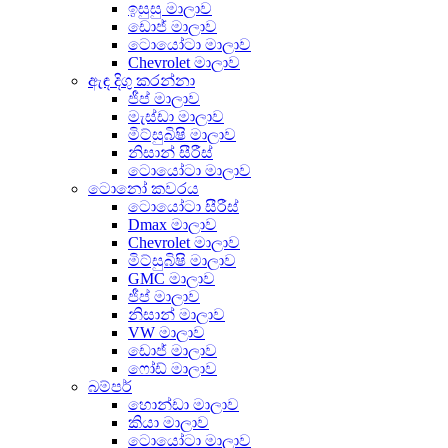
ඉසුසු මාලාව
ඩොජ් මාලාව
ටොයෝටා මාලාව
Chevrolet මාලාව
ඇඳ දිගු කරන්නා
ජීප් මාලාව
මැස්ඩා මාලාව
මිට්සුබිෂි මාලාව
නිසාන් සීරීස්
ටොයෝටා මාලාව
ටොනෝ කවරය
ටොයෝටා සීරීස්
Dmax මාලාව
Chevrolet මාලාව
මිට්සුබිෂි මාලාව
GMC මාලාව
ජීප් මාලාව
නිසාන් මාලාව
VW මාලාව
ඩොජ් මාලාව
ෆෝඩ් මාලාව
බම්පර්
හොන්ඩා මාලාව
කියා මාලාව
ටොයෝටා මාලාව