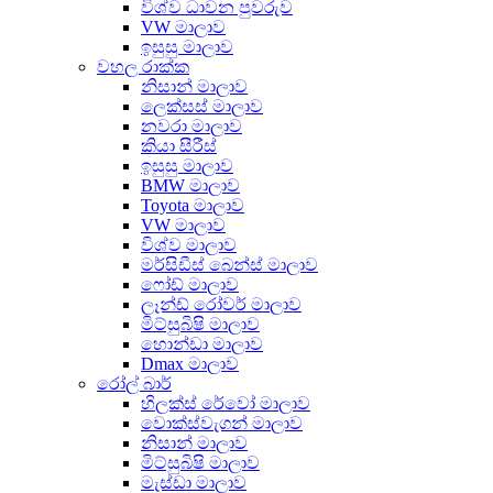
විශ්ව ධාවන පුවරුව
VW මාලාව
ඉසුසු මාලාව
වහල රාක්ක
නිසාන් මාලාව
ලෙක්සස් මාලාව
නවරා මාලාව
කියා සීරීස්
ඉසුසු මාලාව
BMW මාලාව
Toyota මාලාව
VW මාලාව
විශ්ව මාලාව
මර්සිඩීස් බෙන්ස් මාලාව
ෆෝඩ් මාලාව
ලෑන්ඩ් රෝවර් මාලාව
මිට්සුබිෂි මාලාව
හොන්ඩා මාලාව
Dmax මාලාව
රෝල් බාර්
හිලක්ස් රේවෝ මාලාව
වොක්ස්වැගන් මාලාව
නිසාන් මාලාව
මිට්සුබිෂි මාලාව
මැස්ඩා මාලාව