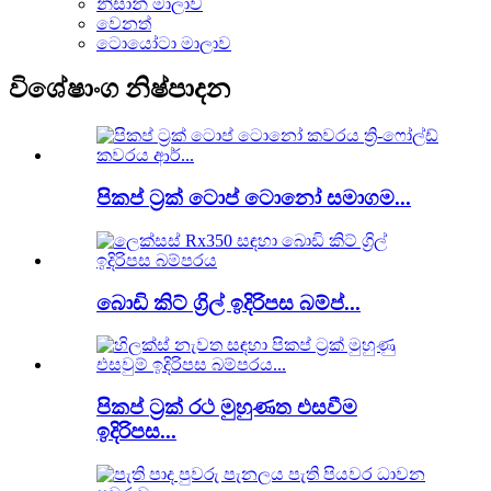
නිසාන් මාලාව
වෙනත්
ටොයෝටා මාලාව
විශේෂාංග නිෂ්පාදන
පිකප් ට්‍රක් ටොප් ටොනෝ සමාගම...
බොඩි කිට් ග්‍රිල් ඉදිරිපස බම්ප්...
පිකප් ට්‍රක් රථ මුහුණත එසවීම
ඉදිරිපස...