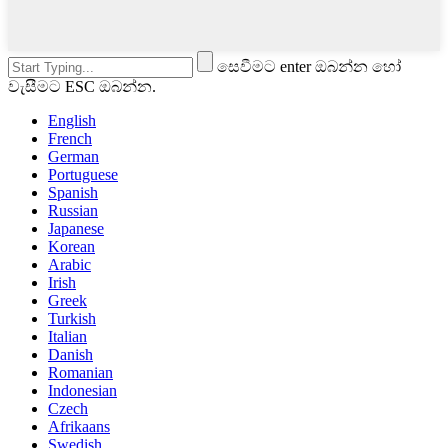
සෙවීමට enter ඔබන්න හෝ
වැසීමට ESC ඔබන්න.
English
French
German
Portuguese
Spanish
Russian
Japanese
Korean
Arabic
Irish
Greek
Turkish
Italian
Danish
Romanian
Indonesian
Czech
Afrikaans
Swedish