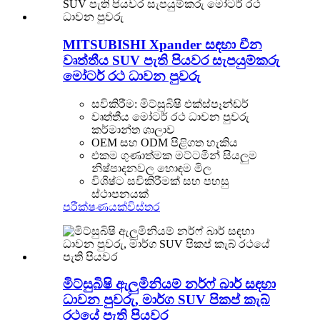
MITSUBISHI Xpander සඳහා චීන
වෘත්තීය SUV පැති පියවර සැපයුම්කරු
මෝටර් රථ ධාවන පුවරු
සවිකිරීම: මිට්සුබිෂි එක්ස්පෑන්ඩර්
වෘත්තීය මෝටර් රථ ධාවන පුවරු
කර්මාන්ත ශාලාව
OEM සහ ODM පිළිගත හැකිය
එකම ගුණාත්මක මට්ටමින් සියලුම
නිෂ්පාදනවල හොඳම මිල
විශිෂ්ට සවිකිරීමක් සහ පහසු
ස්ථාපනයක්
පරීක්ෂණයක්
විස්තර
මිට්සුබිෂි ඇලුමිනියම් නර්ෆ් බාර් සඳහා
ධාවන පුවරු, මාර්ග SUV පිකප් කැබ්
රථයේ පැති පියවර