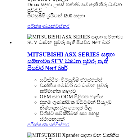
Dmax සඳහා උසස් තත්ත්වයේ පැති තීරු ධාවන
පුවරුව
මිට්සුබිෂි ට්‍රයිටන් l200 සඳහා
පරීක්ෂණයක්
විස්තර
MITSUBISHI ASX SERIES සඳහා
සම්භාව්‍ය SUV ධාවන පුවරු පැති
පියවර Nerf බාර්
සවිකිරීම: මිට්සුබිෂි ඒඑස්එක්ස්
වෘත්තීය මෝටර් රථ ධාවන පුවරු
කර්මාන්ත ශාලාව
OEM සහ ODM පිළිගත හැකිය
එකම ගුණාත්මක මට්ටමින් සියලුම
නිෂ්පාදනවල හොඳම මිල
විශිෂ්ට සවිකිරීමක් සහ පහසු
ස්ථාපනයක්
පරීක්ෂණයක්
විස්තර