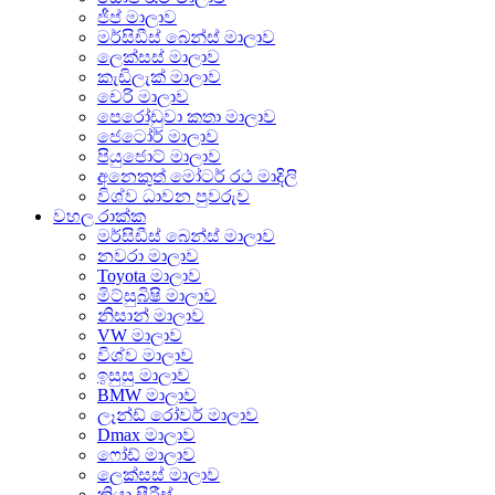
ජීප් මාලාව
මර්සිඩීස් බෙන්ස් මාලාව
ලෙක්සස් මාලාව
කැඩිලැක් මාලාව
චෙරි මාලාව
පෙරෝඩුවා කතා මාලාව
ජෙටෝර් මාලාව
පියුජොට් මාලාව
අනෙකුත් මෝටර් රථ මාදිලි
විශ්ව ධාවන පුවරුව
වහල රාක්ක
මර්සිඩීස් බෙන්ස් මාලාව
නවරා මාලාව
Toyota මාලාව
මිට්සුබිෂි මාලාව
නිසාන් මාලාව
VW මාලාව
විශ්ව මාලාව
ඉසුසු මාලාව
BMW මාලාව
ලෑන්ඩ් රෝවර් මාලාව
Dmax මාලාව
ෆෝඩ් මාලාව
ලෙක්සස් මාලාව
කියා සීරීස්