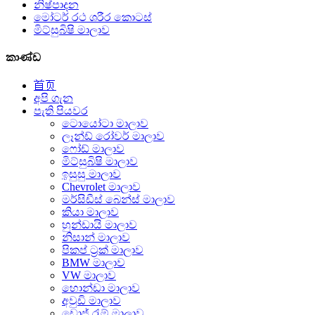
නිෂ්පාදන
මෝටර් රථ ශරීර කොටස්
මිට්සුබිෂි මාලාව
කාණ්ඩ
首页
අපි ගැන
පැති පියවර
ටොයෝටා මාලාව
ලෑන්ඩ් රෝවර් මාලාව
ෆෝඩ් මාලාව
මිට්සුබිෂි මාලාව
ඉසුසු මාලාව
Chevrolet මාලාව
මර්සිඩීස් බෙන්ස් මාලාව
කියා මාලාව
හුන්ඩායි මාලාව
නිසාන් මාලාව
පිකප් ට්‍රක් මාලාව
BMW මාලාව
VW මාලාව
හොන්ඩා මාලාව
අවුඩි මාලාව
ඩොජ් රැම් මාලාව