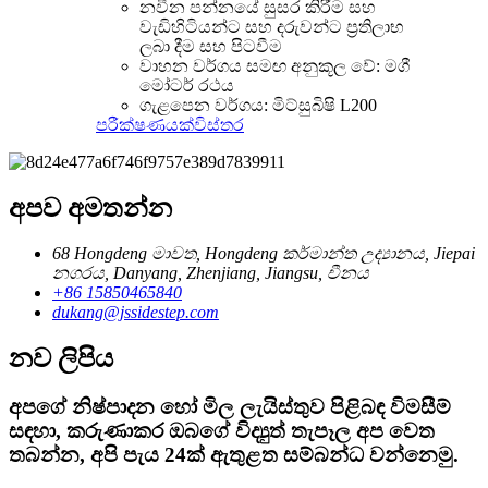
නවීන පන්නයේ සුසර කිරීම සහ
වැඩිහිටියන්ට සහ දරුවන්ට ප්‍රතිලාභ
ලබා දීම සහ පිටවීම
වාහන වර්ගය සමඟ අනුකූල වේ: මගී
මෝටර් රථය
ගැළපෙන වර්ගය: මිට්සුබිෂි L200
පරීක්ෂණයක්
විස්තර
අපව අමතන්න
68 Hongdeng මාවත, Hongdeng කර්මාන්ත උද්‍යානය, Jiepai
නගරය, Danyang, Zhenjiang, Jiangsu, චීනය
+86 15850465840
dukang@jssidestep.com
නව ලිපිය
අපගේ නිෂ්පාදන හෝ මිල ලැයිස්තුව පිළිබඳ විමසීම්
සඳහා, කරුණාකර ඔබගේ විද්‍යුත් තැපෑල අප වෙත
තබන්න, අපි පැය 24ක් ඇතුළත සම්බන්ධ වන්නෙමු.