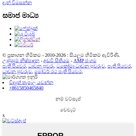
දැන් විමසන්න
සමාජ මාධ්‍ය
© ප්‍රකාශන හිමිකම - 2010-2026 : සියලුම හිමිකම් ඇවිරිණි.
උණුසුම් නිෂ්පාදන
-
අඩවි සිතියම
-
AMP ජංගම
පැති පියවර
,
ධාවන පුවරු
,
ටකෝමා ධාවන පුවරුව
,
පැති පියවර
,
ධාවන පුවරුව
,
මෝටර් රථ පැති පියවර
,
විද්‍යුත් තැපෑල යවන්න
+8615850465840
නම් වට්සැප්
වෙචැට්
x