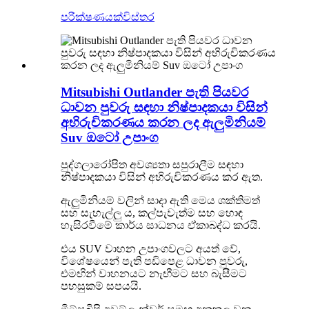
පරීක්ෂණයක්
විස්තර
Mitsubishi Outlander පැති පියවර
ධාවන පුවරු සඳහා නිෂ්පාදකයා විසින්
අභිරුචිකරණය කරන ලද ඇලුමිනියම්
Suv ඔටෝ උපාංග
පුද්ගලාරෝපිත අවශ්‍යතා සපුරාලීම සඳහා
නිෂ්පාදකයා විසින් අභිරුචිකරණය කර ඇත.
ඇලුමිනියම් වලින් සාදා ඇති මෙය ශක්තිමත්
සහ සැහැල්ලු ය, කල්පැවැත්ම සහ හොඳ
හැසිරවීමේ කාර්ය සාධනය ඒකාබද්ධ කරයි.
එය SUV වාහන උපාංගවලට අයත් වේ,
විශේෂයෙන් පැති පඩිපෙළ ධාවන පුවරු,
එමඟින් වාහනයට නැඟීමට සහ බැසීමට
පහසුකම් සපයයි.