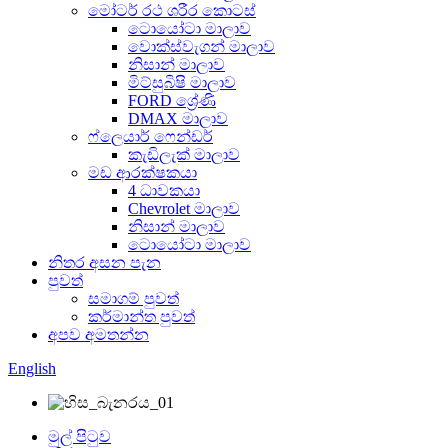
මෝටර් රථ ශරීර කොටස්
ටොයෝටා මාලාව
වොක්ස්වැගන් මාලාව
නිසාන් මාලාව
මිට්සුබිෂි මාලාව
FORD ශ්‍රේණි
DMAX මාලාව
ෆ්ලෙයාර් ෆෙන්ඩර්
කැඩිලැක් මාලාව
මඩ ආරක්ෂකයා
4 ධාවකයා
Chevrolet මාලාව
නිසාන් මාලාව
ටොයෝටා මාලාව
නිතර අසන පැන
පුවත්
සමාගම් පුවත්
කර්මාන්ත පුවත්
අපව අමතන්න
English
මුල් පිටුව