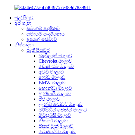
මුල් පිටුව
අපි ගැන
සමාගම් පැතිකඩ
සමාගම් සංදර්ශනය
අපගේ සේවාව
නිෂ්පාදන
පැති පියවර
කැඩිලැක් මාලාව
Chevrolet මාලාව
ඩොජ් රැම් මාලාව
අවුඩි මාලාව
ෆෝඩ් මාලාව
BMW මාලාව
හොන්ඩා මාලාව
හුන්ඩායි මාලාව
ජීප් මාලාව
ලෑන්ඩ් රෝවර් මාලාව
මර්සිඩීස් බෙන්ස් මාලාව
මිට්සුබිෂි මාලාව
නිසාන් මාලාව
පිකප් ට්‍රක් මාලාව
ටොයෝටා මාලාව