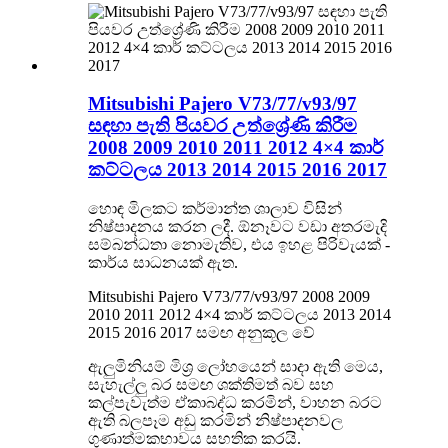
Mitsubishi Pajero V73/77/v93/97
සඳහා පැති පියවර උත්ශ්‍රේණි කිරීම
2008 2009 2010 2011 2012 4×4 කාර්
කට්ටලය 2013 2014 2015 2016 2017
හොඳ මිලකට කර්මාන්ත ශාලාව විසින්
නිෂ්පාදනය කරන ලදී. ඕනෑවට වඩා අතරමැදි
සම්බන්ධතා නොමැතිව, එය ඉහළ පිරිවැයක් -
කාර්ය සාධනයක් ඇත.
Mitsubishi Pajero V73/77/v93/97 2008 2009
2010 2011 2012 4×4 කාර් කට්ටලය 2013 2014
2015 2016 2017 සමඟ අනුකූල වේ
ඇලුමිනියම් මිශ්‍ර ලෝහයෙන් සාදා ඇති මෙය,
සැහැල්ලු බර සමඟ ශක්තිමත් බව සහ
කල්පැවැත්ම ඒකාබද්ධ කරමින්, වාහන බරට
ඇති බලපෑම අඩු කරමින් නිෂ්පාදනවල
ගුණාත්මකභාවය සහතික කරයි.