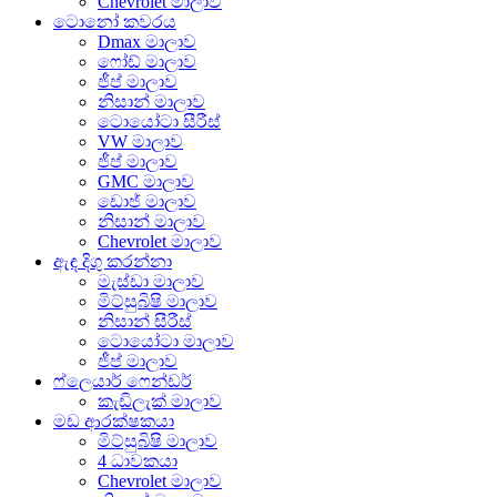
Chevrolet මාලාව
ටොනෝ කවරය
Dmax මාලාව
ෆෝඩ් මාලාව
ජීප් මාලාව
නිසාන් මාලාව
ටොයෝටා සීරීස්
VW මාලාව
ජීප් මාලාව
GMC මාලාව
ඩොජ් මාලාව
නිසාන් මාලාව
Chevrolet මාලාව
ඇඳ දිගු කරන්නා
මැස්ඩා මාලාව
මිට්සුබිෂි මාලාව
නිසාන් සීරීස්
ටොයෝටා මාලාව
ජීප් මාලාව
ෆ්ලෙයාර් ෆෙන්ඩර්
කැඩිලැක් මාලාව
මඩ ආරක්ෂකයා
මිට්සුබිෂි මාලාව
4 ධාවකයා
Chevrolet මාලාව