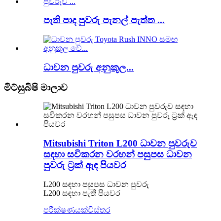
පැති පාද පුවරු පැනල් පැත්ත ...
ධාවන පුවරු අනුකූල...
මිට්සුබිෂි මාලාව
Mitsubishi Triton L200 ධාවන පුවරුව
සඳහා සවිකරන වරහන් පසුපස ධාවන
පුවරු ට්‍රක් ඇඳ පියවර
L200 සඳහා පසුපස ධාවන පුවරු
L200 සඳහා පැති පියවර
පරීක්ෂණයක්
විස්තර