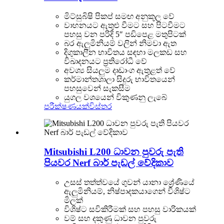
මිට්සුබිෂි පිකප් සමඟ අනුකූල වේ
වාහනයට ඇතුළු වීමට සහ පිටවීමට
පහසු වන පරිදි 5″ පඩිපෙළ මතුපිටක්
බර ඇලුමිනියම් වලින් නිමවා ඇත
දිගුකාලීන භාවිතය සඳහා මලකඩ සහ
විඛාදනයට ප්‍රතිරෝධී වේ
අවශ්‍ය සියලුම දෘඩාංග ඇතුළත් වේ
කර්මාන්තශාලා සිදුරු භාවිතයෙන්
පහසුවෙන් සැකසීම
යුගල වශයෙන් විකුණනු ලැබේ
පරීක්ෂණයක්
විස්තර
Mitsubishi L200 ධාවන පුවරු පැති
පියවර Nerf බාර් පැඩල් වේදිකාව
උසස් තත්ත්වයේ ගුවන් යානා ශ්‍රේණියේ
ඇලුමිනියම්, නිෂ්පාදකයාගෙන් විශිෂ්ට
මිලක්
විශිෂ්ට සවිකිරීමක් සහ පහසු වාරිකයක්
වම් සහ දකුණු ධාවන පුවරු