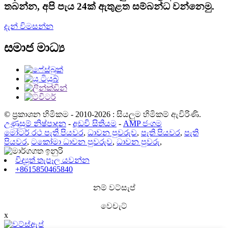
තබන්න, අපි පැය 24ක් ඇතුළත සම්බන්ධ වන්නෙමු.
දැන් විමසන්න
සමාජ මාධ්‍ය
© ප්‍රකාශන හිමිකම - 2010-2026 : සියලුම හිමිකම් ඇවිරිණි.
උණුසුම් නිෂ්පාදන
-
අඩවි සිතියම
-
AMP ජංගම
මෝටර් රථ පැති පියවර
,
ධාවන පුවරුව
,
පැති පියවර
,
පැති
පියවර
,
ටකෝමා ධාවන පුවරුව
,
ධාවන පුවරු
,
විද්‍යුත් තැපෑල යවන්න
+8615850465840
නම් වට්සැප්
වෙචැට්
x