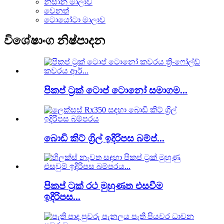
නිසාන් මාලාව
වෙනත්
ටොයෝටා මාලාව
විශේෂාංග නිෂ්පාදන
පිකප් ට්‍රක් ටොප් ටොනෝ සමාගම...
බොඩි කිට් ග්‍රිල් ඉදිරිපස බම්ප්...
පිකප් ට්‍රක් රථ මුහුණත එසවීම
ඉදිරිපස...