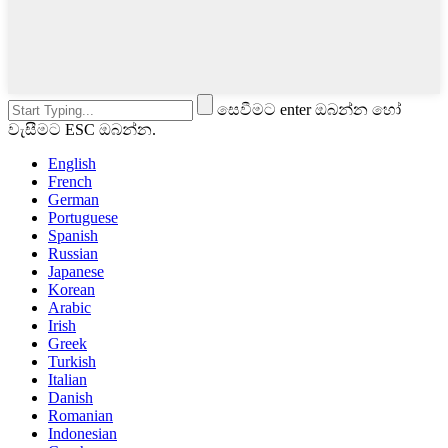
සෙවීමට enter ඔබන්න හෝ
වැසීමට ESC ඔබන්න.
English
French
German
Portuguese
Spanish
Russian
Japanese
Korean
Arabic
Irish
Greek
Turkish
Italian
Danish
Romanian
Indonesian