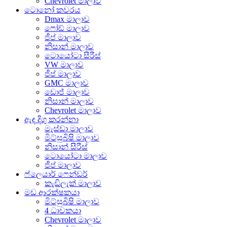
Chevrolet මාලාව
ටොනෝ කවරය
Dmax මාලාව
ෆෝඩ් මාලාව
ජීප් මාලාව
නිසාන් මාලාව
ටොයෝටා සීරීස්
VW මාලාව
ජීප් මාලාව
GMC මාලාව
ඩොජ් මාලාව
නිසාන් මාලාව
Chevrolet මාලාව
ඇඳ දිගු කරන්නා
මැස්ඩා මාලාව
මිට්සුබිෂි මාලාව
නිසාන් සීරීස්
ටොයෝටා මාලාව
ජීප් මාලාව
ෆ්ලෙයාර් ෆෙන්ඩර්
කැඩිලැක් මාලාව
මඩ ආරක්ෂකයා
මිට්සුබිෂි මාලාව
4 ධාවකයා
Chevrolet මාලාව