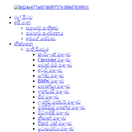
මුල් පිටුව
අපි ගැන
සමාගම් පැතිකඩ
සමාගම් සංදර්ශනය
අපගේ සේවාව
නිෂ්පාදන
පැති පියවර
කැඩිලැක් මාලාව
Chevrolet මාලාව
ඩොජ් රැම් මාලාව
අවුඩි මාලාව
ෆෝඩ් මාලාව
BMW මාලාව
හොන්ඩා මාලාව
හුන්ඩායි මාලාව
ජීප් මාලාව
ලෑන්ඩ් රෝවර් මාලාව
මර්සිඩීස් බෙන්ස් මාලාව
මිට්සුබිෂි මාලාව
නිසාන් මාලාව
පිකප් ට්‍රක් මාලාව
ටොයෝටා මාලාව