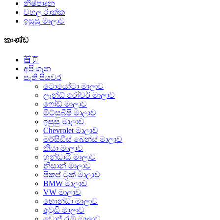
නිෂ්පාදන
වහල රාක්ක
ඉසුසු මාලාව
කාණ්ඩ
首页
අපි ගැන
පැති පියවර
ටොයෝටා මාලාව
ලෑන්ඩ් රෝවර් මාලාව
ෆෝඩ් මාලාව
මිට්සුබිෂි මාලාව
ඉසුසු මාලාව
Chevrolet මාලාව
මර්සිඩීස් බෙන්ස් මාලාව
කියා මාලාව
හුන්ඩායි මාලාව
නිසාන් මාලාව
පිකප් ට්‍රක් මාලාව
BMW මාලාව
VW මාලාව
හොන්ඩා මාලාව
අවුඩි මාලාව
ඩොජ් රැම් මාලාව