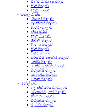
විශ්ව ධාවන පුවරුව
VW මාලාව
ඉසුසු මාලාව
වහල රාක්ක
නිසාන් මාලාව
ලෙක්සස් මාලාව
නවරා මාලාව
කියා සීරීස්
ඉසුසු මාලාව
BMW මාලාව
Toyota මාලාව
VW මාලාව
විශ්ව මාලාව
මර්සිඩීස් බෙන්ස් මාලාව
ෆෝඩ් මාලාව
ලෑන්ඩ් රෝවර් මාලාව
මිට්සුබිෂි මාලාව
හොන්ඩා මාලාව
Dmax මාලාව
රෝල් බාර්
හිලක්ස් රේවෝ මාලාව
වොක්ස්වැගන් මාලාව
නිසාන් මාලාව
මිට්සුබිෂි මාලාව
මැස්ඩා මාලාව