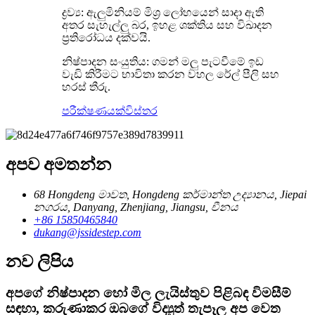
ද්‍රව්‍ය: ඇලුමිනියම් මිශ්‍ර ලෝහයෙන් සාදා ඇති
අතර සැහැල්ලු බර, ඉහළ ශක්තිය සහ විඛාදන
ප්‍රතිරෝධය දක්වයි.
නිෂ්පාදන සංයුතිය: ගමන් මලු පැටවීමේ ඉඩ
වැඩි කිරීමට භාවිතා කරන වහල රේල් පීලි සහ
හරස් තීරු.
පරීක්ෂණයක්
විස්තර
අපව අමතන්න
68 Hongdeng මාවත, Hongdeng කර්මාන්ත උද්‍යානය, Jiepai
නගරය, Danyang, Zhenjiang, Jiangsu, චීනය
+86 15850465840
dukang@jssidestep.com
නව ලිපිය
අපගේ නිෂ්පාදන හෝ මිල ලැයිස්තුව පිළිබඳ විමසීම්
සඳහා, කරුණාකර ඔබගේ විද්‍යුත් තැපෑල අප වෙත