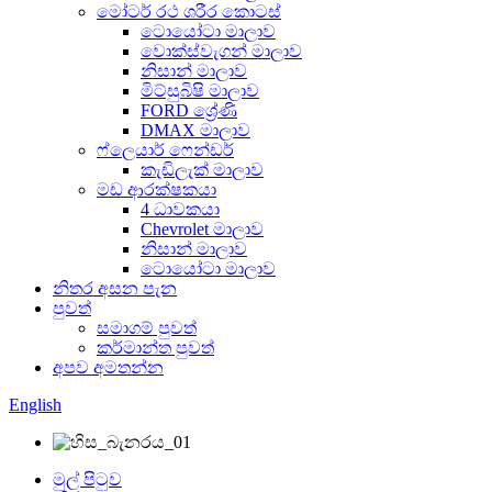
මෝටර් රථ ශරීර කොටස්
ටොයෝටා මාලාව
වොක්ස්වැගන් මාලාව
නිසාන් මාලාව
මිට්සුබිෂි මාලාව
FORD ශ්‍රේණි
DMAX මාලාව
ෆ්ලෙයාර් ෆෙන්ඩර්
කැඩිලැක් මාලාව
මඩ ආරක්ෂකයා
4 ධාවකයා
Chevrolet මාලාව
නිසාන් මාලාව
ටොයෝටා මාලාව
නිතර අසන පැන
පුවත්
සමාගම් පුවත්
කර්මාන්ත පුවත්
අපව අමතන්න
English
මුල් පිටුව