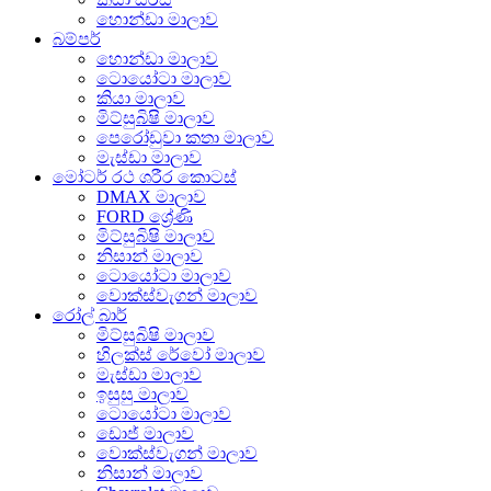
හොන්ඩා මාලාව
බම්පර්
හොන්ඩා මාලාව
ටොයෝටා මාලාව
කියා මාලාව
මිට්සුබිෂි මාලාව
පෙරෝඩුවා කතා මාලාව
මැස්ඩා මාලාව
මෝටර් රථ ශරීර කොටස්
DMAX මාලාව
FORD ශ්‍රේණි
මිට්සුබිෂි මාලාව
නිසාන් මාලාව
ටොයෝටා මාලාව
වොක්ස්වැගන් මාලාව
රෝල් බාර්
මිට්සුබිෂි මාලාව
හිලක්ස් රේවෝ මාලාව
මැස්ඩා මාලාව
ඉසුසු මාලාව
ටොයෝටා මාලාව
ඩොජ් මාලාව
වොක්ස්වැගන් මාලාව
නිසාන් මාලාව