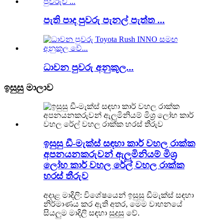
පැති පාද පුවරු පැනල් පැත්ත ...
ධාවන පුවරු අනුකූල...
ඉසුසු මාලාව
ඉසුසු ඩී-මැක්ස් සඳහා කාර් වහල රාක්ක
අපනයනකරුවන් ඇලුමිනියම් මිශ්‍ර
ලෝහ කාර් වහල රේල් වහල රාක්ක
හරස් තීරුව
අදාළ මාදිලි: විශේෂයෙන් ඉසුසු ඩීමැක්ස් සඳහා
නිර්මාණය කර ඇති අතර, මෙම වාහනයේ
සියලුම මාදිලි සඳහා සුදුසු වේ.