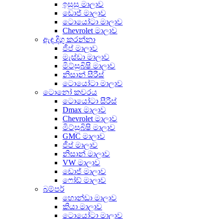
ඉසුසු මාලාව
ඩොජ් මාලාව
ටොයෝටා මාලාව
Chevrolet මාලාව
ඇඳ දිගු කරන්නා
ජීප් මාලාව
මැස්ඩා මාලාව
මිට්සුබිෂි මාලාව
නිසාන් සීරීස්
ටොයෝටා මාලාව
ටොනෝ කවරය
ටොයෝටා සීරීස්
Dmax මාලාව
Chevrolet මාලාව
මිට්සුබිෂි මාලාව
GMC මාලාව
ජීප් මාලාව
නිසාන් මාලාව
VW මාලාව
ඩොජ් මාලාව
ෆෝඩ් මාලාව
බම්පර්
හොන්ඩා මාලාව
කියා මාලාව
ටොයෝටා මාලාව