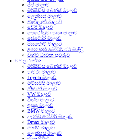
ජීප් මාලාව
මර්සිඩීස් බෙන්ස් මාලාව
ලෙක්සස් මාලාව
කැඩිලැක් මාලාව
චෙරි මාලාව
පෙරෝඩුවා කතා මාලාව
ජෙටෝර් මාලාව
පියුජොට් මාලාව
අනෙකුත් මෝටර් රථ මාදිලි
විශ්ව ධාවන පුවරුව
වහල රාක්ක
මර්සිඩීස් බෙන්ස් මාලාව
නවරා මාලාව
Toyota මාලාව
මිට්සුබිෂි මාලාව
නිසාන් මාලාව
VW මාලාව
විශ්ව මාලාව
ඉසුසු මාලාව
BMW මාලාව
ලෑන්ඩ් රෝවර් මාලාව
Dmax මාලාව
ෆෝඩ් මාලාව
ලෙක්සස් මාලාව
කියා සීරීස්