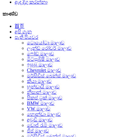
ඇඳ දිගු කරන්නා
කාණ්ඩ
首页
අපි ගැන
පැති පියවර
ටොයෝටා මාලාව
ලෑන්ඩ් රෝවර් මාලාව
ෆෝඩ් මාලාව
මිට්සුබිෂි මාලාව
ඉසුසු මාලාව
Chevrolet මාලාව
මර්සිඩීස් බෙන්ස් මාලාව
කියා මාලාව
හුන්ඩායි මාලාව
නිසාන් මාලාව
පිකප් ට්‍රක් මාලාව
BMW මාලාව
VW මාලාව
හොන්ඩා මාලාව
අවුඩි මාලාව
ඩොජ් රැම් මාලාව
ජීප් මාලාව
මර්සිඩීස් බෙන්ස් මාලාව