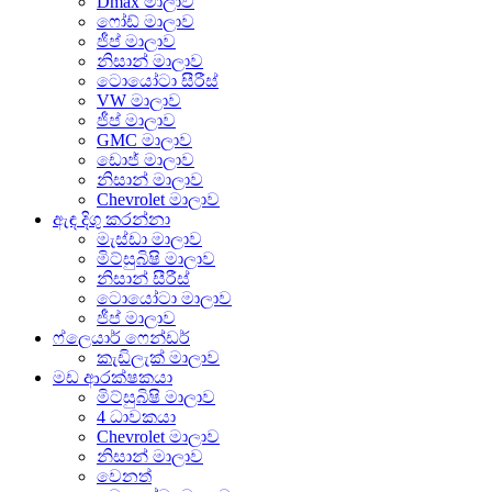
Dmax මාලාව
ෆෝඩ් මාලාව
ජීප් මාලාව
නිසාන් මාලාව
ටොයෝටා සීරීස්
VW මාලාව
ජීප් මාලාව
GMC මාලාව
ඩොජ් මාලාව
නිසාන් මාලාව
Chevrolet මාලාව
ඇඳ දිගු කරන්නා
මැස්ඩා මාලාව
මිට්සුබිෂි මාලාව
නිසාන් සීරීස්
ටොයෝටා මාලාව
ජීප් මාලාව
ෆ්ලෙයාර් ෆෙන්ඩර්
කැඩිලැක් මාලාව
මඩ ආරක්ෂකයා
මිට්සුබිෂි මාලාව
4 ධාවකයා
Chevrolet මාලාව
නිසාන් මාලාව
වෙනත්