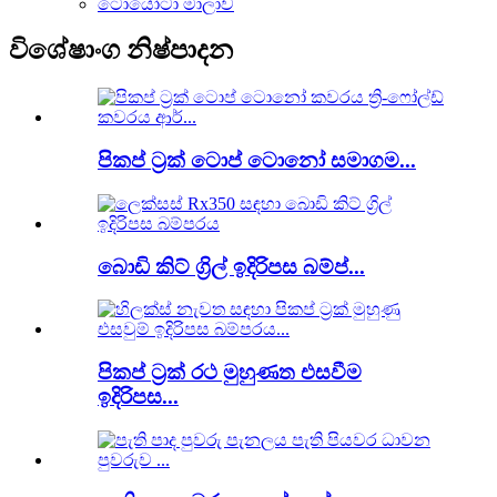
ටොයෝටා මාලාව
විශේෂාංග නිෂ්පාදන
පිකප් ට්‍රක් ටොප් ටොනෝ සමාගම...
බොඩි කිට් ග්‍රිල් ඉදිරිපස බම්ප්...
පිකප් ට්‍රක් රථ මුහුණත එසවීම
ඉදිරිපස...