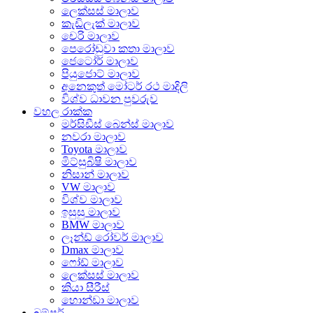
ලෙක්සස් මාලාව
කැඩිලැක් මාලාව
චෙරි මාලාව
පෙරෝඩුවා කතා මාලාව
ජෙටෝර් මාලාව
පියුජොට් මාලාව
අනෙකුත් මෝටර් රථ මාදිලි
විශ්ව ධාවන පුවරුව
වහල රාක්ක
මර්සිඩීස් බෙන්ස් මාලාව
නවරා මාලාව
Toyota මාලාව
මිට්සුබිෂි මාලාව
නිසාන් මාලාව
VW මාලාව
විශ්ව මාලාව
ඉසුසු මාලාව
BMW මාලාව
ලෑන්ඩ් රෝවර් මාලාව
Dmax මාලාව
ෆෝඩ් මාලාව
ලෙක්සස් මාලාව
කියා සීරීස්
හොන්ඩා මාලාව
බම්පර්