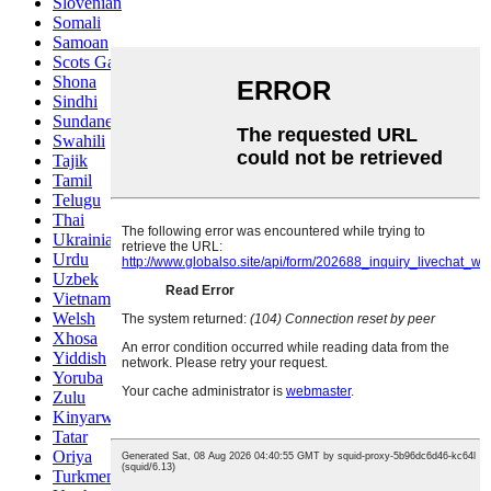
Slovenian
Somali
Samoan
Scots Gaelic
Shona
Sindhi
Sundanese
Swahili
Tajik
Tamil
Telugu
Thai
Ukrainian
Urdu
Uzbek
Vietnamese
Welsh
Xhosa
Yiddish
Yoruba
Zulu
Kinyarwanda
Tatar
Oriya
Turkmen