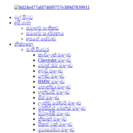
මුල් පිටුව
අපි ගැන
සමාගම් පැතිකඩ
සමාගම් සංදර්ශනය
අපගේ සේවාව
නිෂ්පාදන
පැති පියවර
කැඩිලැක් මාලාව
Chevrolet මාලාව
ඩොජ් රැම් මාලාව
අවුඩි මාලාව
ෆෝඩ් මාලාව
BMW මාලාව
හොන්ඩා මාලාව
හුන්ඩායි මාලාව
ජීප් මාලාව
ලෑන්ඩ් රෝවර් මාලාව
මර්සිඩීස් බෙන්ස් මාලාව
මිට්සුබිෂි මාලාව
නිසාන් මාලාව
පිකප් ට්‍රක් මාලාව
ටොයෝටා මාලාව