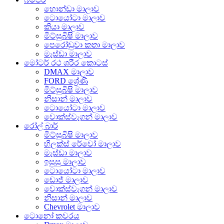
හොන්ඩා මාලාව
ටොයෝටා මාලාව
කියා මාලාව
මිට්සුබිෂි මාලාව
පෙරෝඩුවා කතා මාලාව
මැස්ඩා මාලාව
මෝටර් රථ ශරීර කොටස්
DMAX මාලාව
FORD ශ්‍රේණි
මිට්සුබිෂි මාලාව
නිසාන් මාලාව
ටොයෝටා මාලාව
වොක්ස්වැගන් මාලාව
රෝල් බාර්
මිට්සුබිෂි මාලාව
හිලක්ස් රේවෝ මාලාව
මැස්ඩා මාලාව
ඉසුසු මාලාව
ටොයෝටා මාලාව
ඩොජ් මාලාව
වොක්ස්වැගන් මාලාව
නිසාන් මාලාව
Chevrolet මාලාව
ටොනෝ කවරය