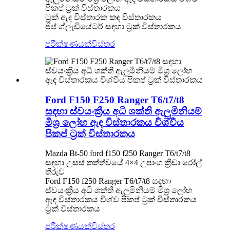
පිකප් ට්‍රක් විස්තාරකය
ට්‍රක් ඇඳ විස්තාරක කඳ විස්තාරකය
ජීප් ග්ලැඩියේටර් සඳහා ට්‍රක් විස්තාරකය
පරීක්ෂණයක්
විස්තර
Ford F150 F250 Ranger T6/t7/t8
සඳහා ස්වයංක්‍රීය අධි ශක්ති ඇලුමිනියම්
මිශ්‍ර ලෝහ ඇඳ විස්තාරකය විශ්වීය
පිකප් ට්‍රක් විස්තාරකය
Mazda Bt-50 ford f150 f250 Ranger T6/t7/t8
සඳහා උසස් තත්ත්වයේ 4×4 උපාංග ක්‍රීඩා රෝල්
තීරුව
Ford F150 f250 Ranger T6/t7/t8 සඳහා
ස්වයංක්‍රීය අධි ශක්ති ඇලුමිනියම් මිශ්‍ර ලෝහ
ඇඳ විස්තාරකය විශ්ව පිකප් ට්‍රක් විස්තාරකය
ට්‍රක් විස්තාරකය
පරීක්ෂණයක්
විස්තර