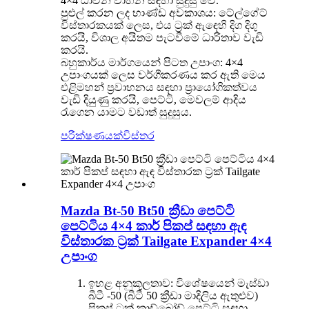
4×4 ධාවන වාහන සඳහා සුදුසු වේ.
පුළුල් කරන ලද භාණ්ඩ අවකාශය: ටේල්ගේට්
විස්තාරකයක් ලෙස, එය ට්‍රක් ඇඳෙහි දිග දිගු
කරයි, විශාල අයිතම පැටවීමේ ධාරිතාව වැඩි
කරයි.
බහුකාර්ය මාර්ගයෙන් පිටත උපාංග: 4×4
උපාංගයක් ලෙස වර්ගීකරණය කර ඇති මෙය
එළිමහන් ප්‍රවාහනය සඳහා ප්‍රායෝගිකත්වය
වැඩි දියුණු කරයි, පෙට්ටි, මෙවලම් ආදිය
රැගෙන යාමට වඩාත් සුදුසුය.
පරීක්ෂණයක්
විස්තර
Mazda Bt-50 Bt50 ක්‍රීඩා පෙට්ටි
පෙට්ටිය 4×4 කාර් පිකප් සඳහා ඇඳ
විස්තාරක ට්‍රක් Tailgate Expander 4×4
උපාංග
ඉහළ අනුකූලතාව: විශේෂයෙන් මැස්ඩා
බීටී -50 (බීටී 50 ක්‍රීඩා මාදිලිය ඇතුළුව)
පිකප් ට්‍රක් කාඩ්බෝඩ් පෙට්ටි සඳහා