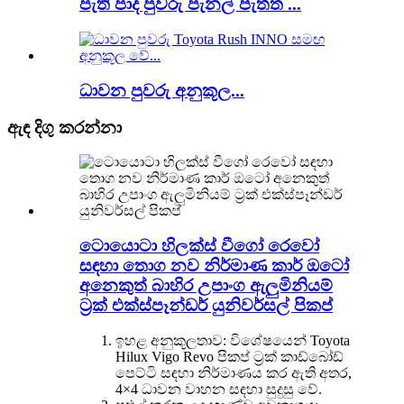
පැති පාද පුවරු පැනල් පැත්ත ...
ධාවන පුවරු අනුකූල...
ඇඳ දිගු කරන්නා
ටොයොටා හිලක්ස් වීගෝ රෙවෝ
සඳහා තොග නව නිර්මාණ කාර් ඔටෝ
අනෙකුත් බාහිර උපාංග ඇලුමිනියම්
ට්‍රක් එක්ස්පෑන්ඩර් යුනිවර්සල් පිකප්
ඉහළ අනුකූලතාව: විශේෂයෙන් Toyota
Hilux Vigo Revo පිකප් ට්‍රක් කාඩ්බෝඩ්
පෙට්ටි සඳහා නිර්මාණය කර ඇති අතර,
4×4 ධාවන වාහන සඳහා සුදුසු වේ.