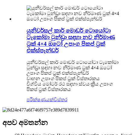
යුනිවර්සල් කාර් මොඩර් ටොයෝටා
ටැකෝමා ටුන්ඩ්‍රා සඳහා නව නිර්මාණ
ට්‍රක් 4×4 ඔටෝ උපාංග පිකප් ට්‍රක්
එක්ස්පෑන්ඩර්
යුනිවර්සල් කාර් මොඩර් ටොයෝටා ටැකෝමා
ටුන්ඩ්‍රා සඳහා නව නිර්මාණ ට්‍රක් 4×4 ඔටෝ
උපාංග පිකප් ට්‍රක් එක්ස්පෑන්ඩර්
වාහන උපාංග පිකප් ට්‍රක් විස්තාරකය
විශ්වීය මෝටර් රථ සඳහා ස්වයංක්‍රීය උපාංග
පිකප් ට්‍රක් විස්තාරකය
පරීක්ෂණයක්
විස්තර
අපව අමතන්න