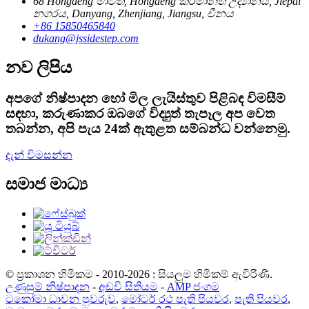
68 Hongdeng මාවත, Hongdeng කර්මාන්ත උද්‍යානය, Jiepai
නගරය, Danyang, Zhenjiang, Jiangsu, චීනය
+86 15850465840
dukang@jssidestep.com
නව ලිපිය
අපගේ නිෂ්පාදන හෝ මිල ලැයිස්තුව පිළිබඳ විමසීම්
සඳහා, කරුණාකර ඔබගේ විද්‍යුත් තැපෑල අප වෙත
තබන්න, අපි පැය 24ක් ඇතුළත සම්බන්ධ වන්නෙමු.
දැන් විමසන්න
සමාජ මාධ්‍ය
© ප්‍රකාශන හිමිකම - 2010-2026 : සියලුම හිමිකම් ඇවිරිණි.
උණුසුම් නිෂ්පාදන
-
අඩවි සිතියම
-
AMP ජංගම
ටකෝමා ධාවන පුවරුව
,
මෝටර් රථ පැති පියවර
,
පැති පියවර
,