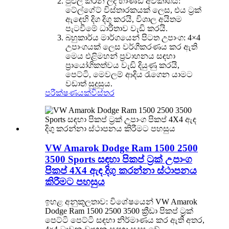
පුළුල් කරන ලද භාණ්ඩ අවකාශය:
ටේල්ගේට් විස්තාරකයක් ලෙස, එය ට්‍රක්
ඇඳෙහි දිග දිගු කරයි, විශාල අයිතම
පැටවීමේ ධාරිතාව වැඩි කරයි.
බහුකාර්ය මාර්ගයෙන් පිටත උපාංග: 4×4
උපාංගයක් ලෙස වර්ගීකරණය කර ඇති
මෙය එළිමහන් ප්‍රවාහනය සඳහා
ප්‍රායෝගිකත්වය වැඩි දියුණු කරයි,
පෙට්ටි, මෙවලම් ආදිය රැගෙන යාමට
වඩාත් සුදුසුය.
පරීක්ෂණයක්
විස්තර
VW Amarok Dodge Ram 1500 2500
3500 Sports සඳහා පිකප් ට්‍රක් උපාංග
පිකප් 4X4 ඇඳ දිගු කරන්නා ස්ථාපනය
කිරීමට පහසුය
ඉහළ අනුකූලතාව: විශේෂයෙන් VW Amarok
Dodge Ram 1500 2500 3500 ක්‍රීඩා පිකප් ට්‍රක්
පෙට්ටි පෙට්ටි සඳහා නිර්මාණය කර ඇති අතර,