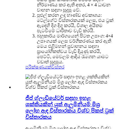
නිර්මාණය කර ඇති අතර, 4 × 4 ධාවන
වාහන සඳහා සුදුසු වේ.
පුළුල් කරන ලද භාණ්ඩ අවකාශය:
ටේල්ගේට් විස්තාරකයක් ලෙස, එය ට්‍රක්
ඇඳෙහි දිග දිගු කරයි, විශාල අයිතම
පැටවීමේ ධාරිතාව වැඩි කරයි.
බහුකාර්ය මාර්ගයෙන් පිටත උපාංග: 4×4
උපාංගයක් ලෙස වර්ගීකරණය කර ඇති
මෙය එළිමහන් ප්‍රවාහනය සඳහා
ප්‍රායෝගිකත්වය වැඩි දියුණු කරයි,
පෙට්ටි, මෙවලම් ආදිය රැගෙන යාමට
වඩාත් සුදුසුය.
පරීක්ෂණයක්
විස්තර
ජීප් ග්ලැඩියේටර් සඳහා ඉහළ
ශක්තියකින් යුත් ඇලුමිනියම් මිශ්‍ර
ලෝහ ඇඳ විස්තාරකය විශ්ව පිකප් ට්‍රක්
විස්තාරකය
ඇලුමිනියම් මිශ්‍ර ලෝහ ඇඳ විස්තාරකය විශ්ව