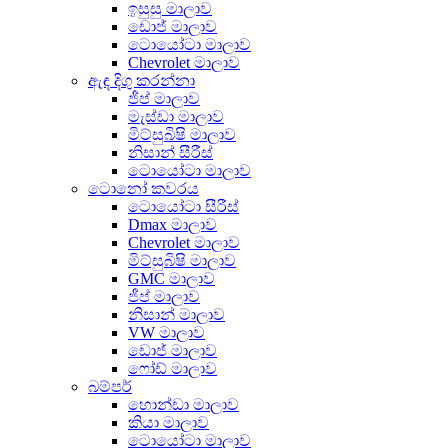
ඉසුසු මාලාව
ඩොජ් මාලාව
ටොයෝටා මාලාව
Chevrolet මාලාව
ඇඳ දිගු කරන්නා
ජීප් මාලාව
මැස්ඩා මාලාව
මිට්සුබිෂි මාලාව
නිසාන් සීරීස්
ටොයෝටා මාලාව
ටොනෝ කවරය
ටොයෝටා සීරීස්
Dmax මාලාව
Chevrolet මාලාව
මිට්සුබිෂි මාලාව
GMC මාලාව
ජීප් මාලාව
නිසාන් මාලාව
VW මාලාව
ඩොජ් මාලාව
ෆෝඩ් මාලාව
බම්පර්
හොන්ඩා මාලාව
කියා මාලාව
ටොයෝටා මාලාව