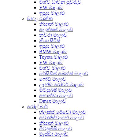
විශ්ව ධාවන පුවරුව
VW මාලාව
ඉසුසු මාලාව
වහල රාක්ක
නිසාන් මාලාව
ලෙක්සස් මාලාව
නවරා මාලාව
කියා සීරීස්
ඉසුසු මාලාව
BMW මාලාව
Toyota මාලාව
VW මාලාව
විශ්ව මාලාව
මර්සිඩීස් බෙන්ස් මාලාව
ෆෝඩ් මාලාව
ලෑන්ඩ් රෝවර් මාලාව
මිට්සුබිෂි මාලාව
හොන්ඩා මාලාව
Dmax මාලාව
රෝල් බාර්
හිලක්ස් රේවෝ මාලාව
වොක්ස්වැගන් මාලාව
නිසාන් මාලාව
මිට්සුබිෂි මාලාව
මැස්ඩා මාලාව