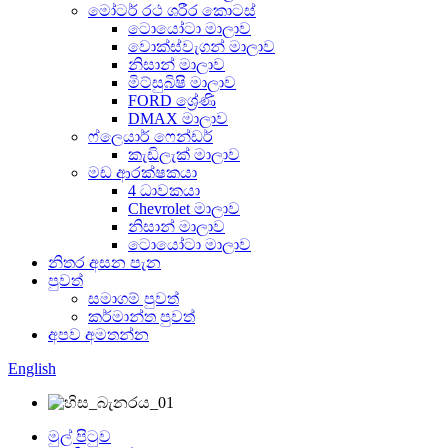
මෝටර් රථ ශරීර කොටස්
ටොයෝටා මාලාව
වොක්ස්වැගන් මාලාව
නිසාන් මාලාව
මිට්සුබිෂි මාලාව
FORD ශ්‍රේණි
DMAX මාලාව
ෆ්ලෙයාර් ෆෙන්ඩර්
කැඩිලැක් මාලාව
මඩ ආරක්ෂකයා
4 ධාවකයා
Chevrolet මාලාව
නිසාන් මාලාව
ටොයෝටා මාලාව
නිතර අසන පැන
පුවත්
සමාගම් පුවත්
කර්මාන්ත පුවත්
අපව අමතන්න
English
මුල් පිටුව