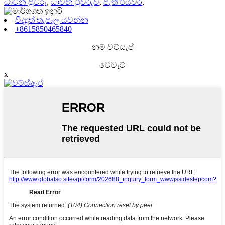
ධාවන පුවරු
,
ධාවන පුවරුව
,
පැති පියවර
,
විද්‍යුත් තැපෑල යවන්න
+8615850465840
නම් වට්සැප්
වෙචැට්
x