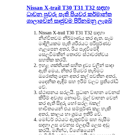
Nissan X-trail T30 T31 T32 සඳහා
ධාවන පුවරු පැති පියවර කර්මාන්ත
ශාලාවෙන් සෘජුවම පිරිනමනු ලැබේ
Nissan X-trail T30 T31 T32 සඳහා
නිශ්චිතවම නිර්මාණය කර ඇත. සෑම
මාදිලියකම පැති ශරීරයට පරිපූර්ණව
ගැලපෙන අතර, රිය පැදවීමේදී
සෙලවීමකින් තොරව ස්ථාවරත්වය
සහතික කරයි.
ඉහළ ශක්තියක් සහිත ද්‍රව්‍ය වලින් සාදා
ඇති මෙය, නිතර පියවර තැබීමට
ඔරොත්තු දෙන අතර කල් පවතින අතර,
දෛනික ඇඳීම් සහ ඉරීම් වලට ප්‍රතිරෝධී
වේ.
ස්ථාපනය සරලයි. ප්‍රධාන වාහන වෙනස්
කිරීම් අවශ්‍ය නොවේ. මුල් වාහන වෙන්
කර ඇති සිදුරු හෝ සරල බකල්
භාවිතයෙන් එය සම්පූර්ණ කළ හැකි
අතර, කාලය හා ශ්‍රමය ඉතිරි වේ.
මෝටර් රථයට ඇතුළුවීම සහ බැසීම
සඳහා උස වෙනස ඵලදායී ලෙස අඩු
කරයි, මගීන්ට, විශේෂයෙන්