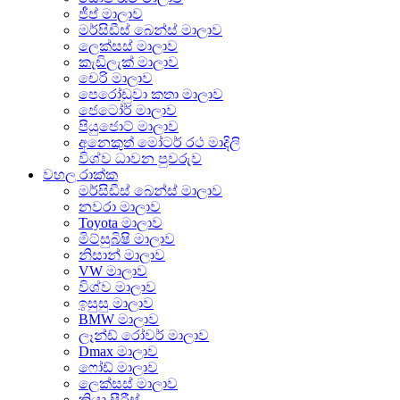
ජීප් මාලාව
මර්සිඩීස් බෙන්ස් මාලාව
ලෙක්සස් මාලාව
කැඩිලැක් මාලාව
චෙරි මාලාව
පෙරෝඩුවා කතා මාලාව
ජෙටෝර් මාලාව
පියුජොට් මාලාව
අනෙකුත් මෝටර් රථ මාදිලි
විශ්ව ධාවන පුවරුව
වහල රාක්ක
මර්සිඩීස් බෙන්ස් මාලාව
නවරා මාලාව
Toyota මාලාව
මිට්සුබිෂි මාලාව
නිසාන් මාලාව
VW මාලාව
විශ්ව මාලාව
ඉසුසු මාලාව
BMW මාලාව
ලෑන්ඩ් රෝවර් මාලාව
Dmax මාලාව
ෆෝඩ් මාලාව
ලෙක්සස් මාලාව
කියා සීරීස්