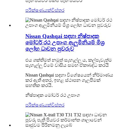
පැති පියවර පිකප් පැති පියවර
පරීක්ෂණයක්
විස්තර
Nissan Qashqai සඳහා නිෂ්පාදක
මෝටර් රථ උපාංග ඇලුමිනියම් මිශ්‍ර
ලෝහ ධාවන පුවරුව
එය ශක්තිමත් නමුත් සැහැල්ලු ය, කල්පැවැත්ම
සැහැල්ලු වීමේ වාසිය සමඟ ඒකාබද්ධ කරයි
Nissan Qashqai සඳහා විශේෂයෙන් නිර්මාණය
කර ඇති අතර, ඉහළ ස්ථාපන ගැලපීමක්
සහතික කරයි.
නිෂ්පාදක මෝටර් රථ උපාංග
පරීක්ෂණයක්
විස්තර