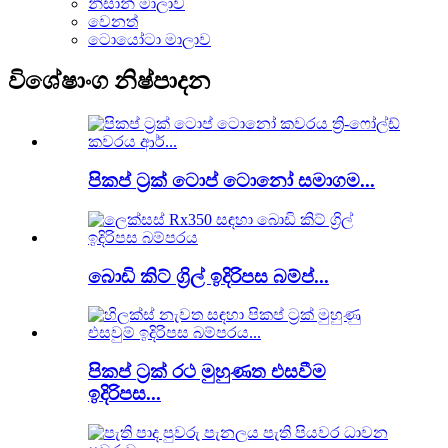
නිසාන් මාලාව
වෙනත්
ටොයෝටා මාලාව
විශේෂාංග නිෂ්පාදන
පිකප් ට්‍රක් ටොප් ටොනෝ සමාගම...
බොඩි කිට් ග්‍රිල් ඉදිරිපස බම්ප්...
පිකප් ට්‍රක් රථ මුහුණත එසවීම
ඉදිරිපස...