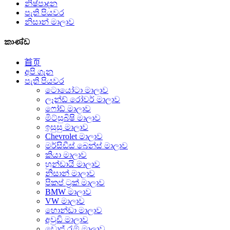
නිෂ්පාදන
පැති පියවර
නිසාන් මාලාව
කාණ්ඩ
首页
අපි ගැන
පැති පියවර
ටොයෝටා මාලාව
ලෑන්ඩ් රෝවර් මාලාව
ෆෝඩ් මාලාව
මිට්සුබිෂි මාලාව
ඉසුසු මාලාව
Chevrolet මාලාව
මර්සිඩීස් බෙන්ස් මාලාව
කියා මාලාව
හුන්ඩායි මාලාව
නිසාන් මාලාව
පිකප් ට්‍රක් මාලාව
BMW මාලාව
VW මාලාව
හොන්ඩා මාලාව
අවුඩි මාලාව
ඩොජ් රැම් මාලාව