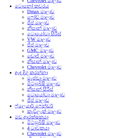
Chevrolet මාලාව
ටොනෝ කවරය
Dmax මාලාව
ෆෝඩ් මාලාව
ජීප් මාලාව
නිසාන් මාලාව
ටොයෝටා සීරීස්
VW මාලාව
ජීප් මාලාව
GMC මාලාව
ඩොජ් මාලාව
නිසාන් මාලාව
Chevrolet මාලාව
ඇඳ දිගු කරන්නා
මැස්ඩා මාලාව
මිට්සුබිෂි මාලාව
නිසාන් සීරීස්
ටොයෝටා මාලාව
ජීප් මාලාව
ෆ්ලෙයාර් ෆෙන්ඩර්
කැඩිලැක් මාලාව
මඩ ආරක්ෂකයා
මිට්සුබිෂි මාලාව
4 ධාවකයා
Chevrolet මාලාව