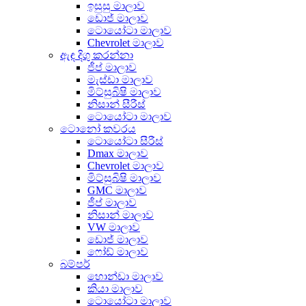
ඉසුසු මාලාව
ඩොජ් මාලාව
ටොයෝටා මාලාව
Chevrolet මාලාව
ඇඳ දිගු කරන්නා
ජීප් මාලාව
මැස්ඩා මාලාව
මිට්සුබිෂි මාලාව
නිසාන් සීරීස්
ටොයෝටා මාලාව
ටොනෝ කවරය
ටොයෝටා සීරීස්
Dmax මාලාව
Chevrolet මාලාව
මිට්සුබිෂි මාලාව
GMC මාලාව
ජීප් මාලාව
නිසාන් මාලාව
VW මාලාව
ඩොජ් මාලාව
ෆෝඩ් මාලාව
බම්පර්
හොන්ඩා මාලාව
කියා මාලාව
ටොයෝටා මාලාව