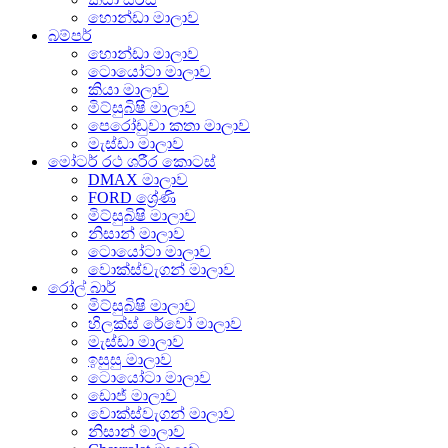
හොන්ඩා මාලාව
බම්පර්
හොන්ඩා මාලාව
ටොයෝටා මාලාව
කියා මාලාව
මිට්සුබිෂි මාලාව
පෙරෝඩුවා කතා මාලාව
මැස්ඩා මාලාව
මෝටර් රථ ශරීර කොටස්
DMAX මාලාව
FORD ශ්‍රේණි
මිට්සුබිෂි මාලාව
නිසාන් මාලාව
ටොයෝටා මාලාව
වොක්ස්වැගන් මාලාව
රෝල් බාර්
මිට්සුබිෂි මාලාව
හිලක්ස් රේවෝ මාලාව
මැස්ඩා මාලාව
ඉසුසු මාලාව
ටොයෝටා මාලාව
ඩොජ් මාලාව
වොක්ස්වැගන් මාලාව
නිසාන් මාලාව