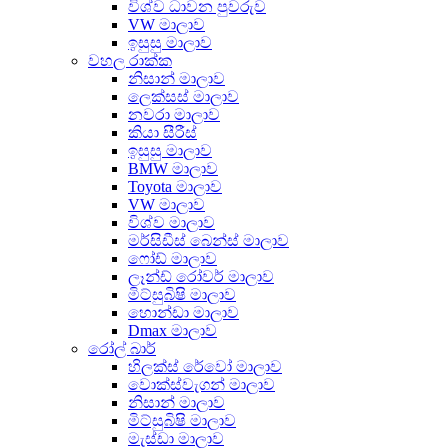
විශ්ව ධාවන පුවරුව
VW මාලාව
ඉසුසු මාලාව
වහල රාක්ක
නිසාන් මාලාව
ලෙක්සස් මාලාව
නවරා මාලාව
කියා සීරීස්
ඉසුසු මාලාව
BMW මාලාව
Toyota මාලාව
VW මාලාව
විශ්ව මාලාව
මර්සිඩීස් බෙන්ස් මාලාව
ෆෝඩ් මාලාව
ලෑන්ඩ් රෝවර් මාලාව
මිට්සුබිෂි මාලාව
හොන්ඩා මාලාව
Dmax මාලාව
රෝල් බාර්
හිලක්ස් රේවෝ මාලාව
වොක්ස්වැගන් මාලාව
නිසාන් මාලාව
මිට්සුබිෂි මාලාව
මැස්ඩා මාලාව