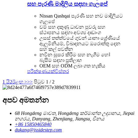
සහ පැරණි මාදිලිය සඳහා ගැලපේ
Nissan Qashqai පැරණි සහ නව මාදිලියට
ගැලපේ
වම් සහ දකුණු ධාවන පුවරු සහ
ස්ථාපනය සඳහා අවශ්‍ය දෘඩාංග
උසස් තත්ත්වයේ ගුවන් යානා ශ්‍රේණියේ
ඇලුමිනියම්, විඛාදනයට ඔරොත්තු දෙන
සහ කල් පවතින
නවීන සුසර කිරීම සහ නැගීම හෝ
බැසීම සඳහා ප්‍රතිලාභ
OEM සහ ODM ලබා ගත හැකිය
පරීක්ෂණයක්
විස්තර
1 යි
2
ඊළඟ >
>>
පිටුව 1 / 2
අපව අමතන්න
68 Hongdeng මාවත, Hongdeng කර්මාන්ත උද්‍යානය, Jiepai
නගරය, Danyang, Zhenjiang, Jiangsu, චීනය
+86 15850465840
dukang@jssidestep.com