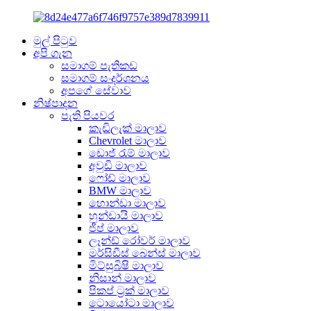
මුල් පිටුව
අපි ගැන
සමාගම් පැතිකඩ
සමාගම් සංදර්ශනය
අපගේ සේවාව
නිෂ්පාදන
පැති පියවර
කැඩිලැක් මාලාව
Chevrolet මාලාව
ඩොජ් රැම් මාලාව
අවුඩි මාලාව
ෆෝඩ් මාලාව
BMW මාලාව
හොන්ඩා මාලාව
හුන්ඩායි මාලාව
ජීප් මාලාව
ලෑන්ඩ් රෝවර් මාලාව
මර්සිඩීස් බෙන්ස් මාලාව
මිට්සුබිෂි මාලාව
නිසාන් මාලාව
පිකප් ට්‍රක් මාලාව
ටොයෝටා මාලාව