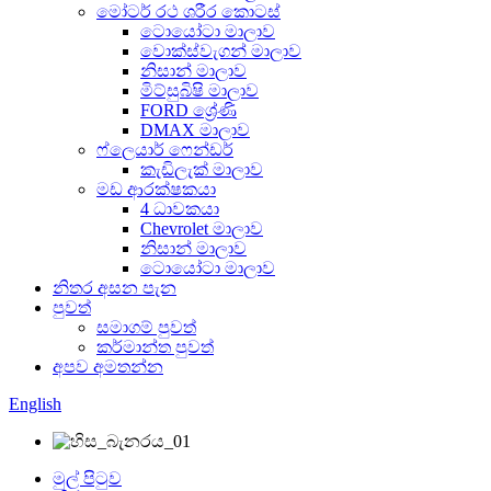
මෝටර් රථ ශරීර කොටස්
ටොයෝටා මාලාව
වොක්ස්වැගන් මාලාව
නිසාන් මාලාව
මිට්සුබිෂි මාලාව
FORD ශ්‍රේණි
DMAX මාලාව
ෆ්ලෙයාර් ෆෙන්ඩර්
කැඩිලැක් මාලාව
මඩ ආරක්ෂකයා
4 ධාවකයා
Chevrolet මාලාව
නිසාන් මාලාව
ටොයෝටා මාලාව
නිතර අසන පැන
පුවත්
සමාගම් පුවත්
කර්මාන්ත පුවත්
අපව අමතන්න
English
මුල් පිටුව