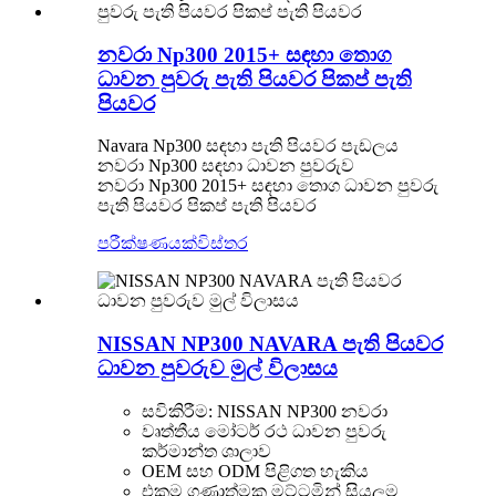
නවරා Np300 2015+ සඳහා තොග
ධාවන පුවරු පැති පියවර පිකප් පැති
පියවර
Navara Np300 සඳහා පැති පියවර පැඩලය
නවරා Np300 සඳහා ධාවන පුවරුව
නවරා Np300 2015+ සඳහා තොග ධාවන පුවරු
පැති පියවර පිකප් පැති පියවර
පරීක්ෂණයක්
විස්තර
NISSAN NP300 NAVARA පැති පියවර
ධාවන පුවරුව මුල් විලාසය
සවිකිරීම: NISSAN NP300 නවරා
වෘත්තීය මෝටර් රථ ධාවන පුවරු
කර්මාන්ත ශාලාව
OEM සහ ODM පිළිගත හැකිය
එකම ගුණාත්මක මට්ටමින් සියලුම