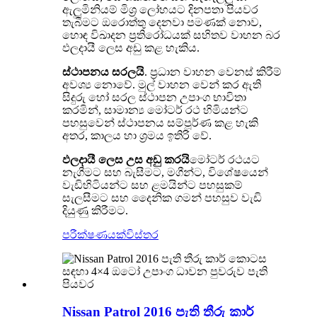
ඇලුමිනියම් මිශ්‍ර ලෝහයට දිනපතා පියවර
තැබීමට ඔරොත්තු දෙනවා පමණක් නොව,
හොඳ විඛාදන ප්‍රතිරෝධයක් සහිතව වාහන බර
ඵලදායී ලෙස අඩු කළ හැකිය.
ස්ථාපනය සරලයි
. ප්‍රධාන වාහන වෙනස් කිරීම්
අවශ්‍ය නොවේ. මුල් වාහන වෙන් කර ඇති
සිදුරු හෝ සරල ස්ථාපන උපාංග භාවිතා
කරමින්, සාමාන්‍ය මෝටර් රථ හිමියන්ට
පහසුවෙන් ස්ථාපනය සම්පූර්ණ කළ හැකි
අතර, කාලය හා ශ්‍රමය ඉතිරි වේ.
ඵලදායී ලෙස උස අඩු කරයි
මෝටර් රථයට
නැගීමට සහ බැසීමට, මගීන්ට, විශේෂයෙන්
වැඩිහිටියන්ට සහ ළමයින්ට පහසුකම්
සැලසීමට සහ දෛනික ගමන් පහසුව වැඩි
දියුණු කිරීමට.
පරීක්ෂණයක්
විස්තර
Nissan Patrol 2016 පැති තීරු කාර්