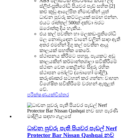
ABS ප්ලාස්ටික් ආවරණය කරන ලද
ස්ලිප්-ප්‍රතිරෝධී පියවර පෑඩ් සහිත [2]
කළු කුඩු ආලේපිත නිමාවකින් යුත්
ධාවන පුවරු කට්ටලයක් සමඟ එන්න.
එයට රාත්තල් 500ක් දක්වා බරට
ඔරොත්තු දිය හැකිය.
එය කල් පවතින හා මලකඩ-ප්‍රතිරෝධී
මල නොබැඳෙන වානේ වලින් සාදා ඇති
අතර එමඟින් දිගු කල් පවතින ආයු
කාලයක් සහතික කෙරේ.
ස්ථාපනය කිරීමට පහසු, පැයකට අඩු
කාලයකින් කර්මාන්තශාලා සවිකිරීමේ
ස්ථාන වෙත කෙළින්ම සිදුරු රහිත
ස්ථාපන බෝල්ට් (බොහෝ මාදිලි).
කරුණාකර සටහන් කර ගන්න: වාහන
විශේෂිත සවිකිරීමේ වරහන් ඇතුළත්
වේ.
පරීක්ෂණයක්
විස්තර
ධාවන පුවරු පැති පියවර පැඩල් Nerf
Protector Bar Nissan Qashqai නව