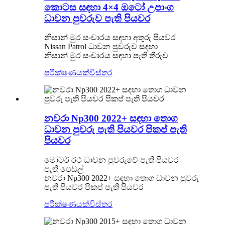
කොටස සඳහා 4×4 ඔටෝ උපාංග
ධාවන පුවරුව පැති පියවර
නිසාන් මුර සංචාරය සඳහා අතුරු පියවර
Nissan Patrol ධාවන පුවරුව සඳහා
නිසාන් මුර සංචාරය සඳහා පැති තීරුව
පරීක්ෂණයක්
විස්තර
නවරා Np300 2022+ සඳහා තොග
ධාවන පුවරු පැති පියවර පිකප් පැති
පියවර
මෝටර් රථ ධාවන පුවරුවේ පැති පියවර
පැති පෙඩල්
නවරා Np300 2022+ සඳහා තොග ධාවන පුවරු
පැති පියවර පිකප් පැති පියවර
පරීක්ෂණයක්
විස්තර