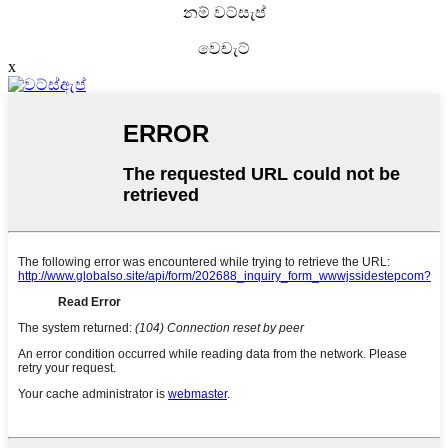
නම් වට්සැප්
වෙචැට්
x