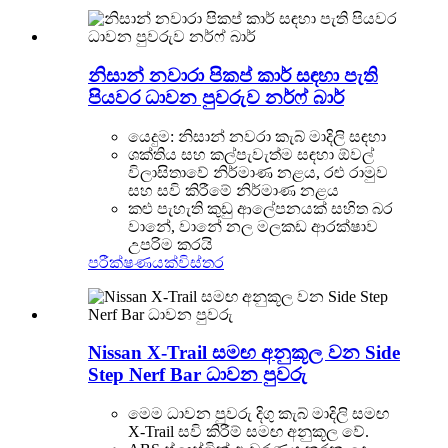
නිසාන් නවාරා පිකප් කාර් සඳහා පැති
පියවර ධාවන පුවරුව නර්ෆ් බාර්
යෙදුම: නිසාන් නවරා කැබ් මාදිලි සඳහා
ශක්තිය සහ කල්පැවැත්ම සඳහා ඕවල්
විලාසිතාවේ නිර්මාණ නළය, රළු රාමුව
සහ සවි කිරීමේ නිර්මාණ නළය
කළු පැහැති කුඩු ආලේපනයක් සහිත බර
වානේ, වානේ නල මලකඩ ආරක්ෂාව
උපරිම කරයි
පරීක්ෂණයක්
විස්තර
Nissan X-Trail සමඟ අනුකූල වන Side
Step Nerf Bar ධාවන පුවරු
මෙම ධාවන පුවරු දිගු කැබ් මාදිලි සමඟ
X-Trail සවි කිරීම් සමඟ අනුකූල වේ.