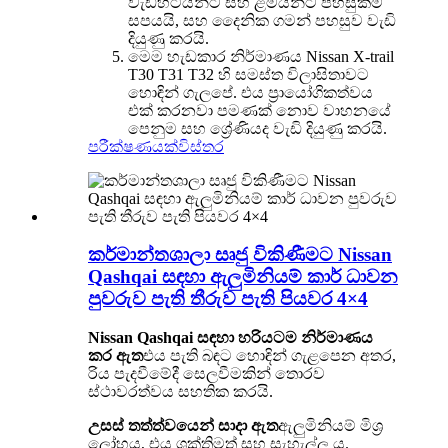
වැඩිහිටියන්ට සහ ළමයින්ට පහසුකම්
සපයයි, සහ දෛනික ගමන් පහසුව වැඩි
දියුණු කරයි.
මෙම හැඩකාර නිර්මාණය Nissan X-trail
T30 T31 T32 හි සමස්ත විලාසිතාවට
හොඳින් ගැලපේ. එය ප්‍රායෝගිකත්වය
එක් කරනවා පමණක් නොව වාහනයේ
පෙනුම සහ ශ්‍රේණියද වැඩි දියුණු කරයි.
පරීක්ෂණයක්
විස්තර
කර්මාන්තශාලා සෘජු විකිණීමට Nissan
Qashqai සඳහා ඇලුමිනියම් කාර් ධාවන
පුවරුව පැති තීරුව පැති පියවර 4×4
Nissan Qashqai සඳහා හරියටම නිර්මාණය
කර ඇත
එය පැති බඳට හොඳින් ගැළපෙන අතර,
රිය පැදවීමේදී සෙලවීමකින් තොරව
ස්ථාවරත්වය සහතික කරයි.
උසස් තත්ත්වයෙන් සාදා ඇත
ඇලුමිනියම් මිශ්‍ර
ලෝහය, එය ශක්තිමත් සහ සැහැල්ලු ය.