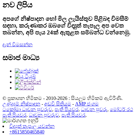
නව ලිපිය
අපගේ නිෂ්පාදන හෝ මිල ලැයිස්තුව පිළිබඳ විමසීම්
සඳහා, කරුණාකර ඔබගේ විද්‍යුත් තැපෑල අප වෙත
තබන්න, අපි පැය 24ක් ඇතුළත සම්බන්ධ වන්නෙමු.
දැන් විමසන්න
සමාජ මාධ්‍ය
© ප්‍රකාශන හිමිකම - 2010-2026 : සියලුම හිමිකම් ඇවිරිණි.
උණුසුම් නිෂ්පාදන
-
අඩවි සිතියම
-
AMP ජංගම
ටකෝමා ධාවන පුවරුව
,
පැති පියවර
,
ධාවන පුවරු
,
මෝටර් රථ
පැති පියවර
,
ධාවන පුවරුව
,
පැති පියවර
,
විද්‍යුත් තැපෑල යවන්න
+8615850465840