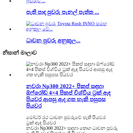
පැති පාද පුවරු පැනල් පැත්ත ...
ධාවන පුවරු අනුකූල...
නිසාන් මාලාව
නවරා Np300 2022+ පිකප් සඳහා
ඕෆ්රෝඩ් 4×4 පිකප් විශ්වීය ට්‍රක් ඇඳ
පියවර ආපසු ඇද ගත හැකි පසුපස
පියවර
මෝටර් රථ ධාවන පුවරුවේ පැති පියවර
ට්‍රක් ඇඳ පියවර
නවරා Np300 2022+ සඳහා තොග ධාවන පුවරු