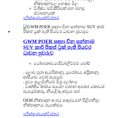
නිෂ්පාදනවල හොඳම මිල
විශිෂ්ට සවිකිරීමක් සහ පහසු
ස්ථාපනයක්
පරීක්ෂණයක්
විස්තර
GWM POER සඳහා චීන සන්නාම
SUV කාර් පිකප් ට්‍රක් පැති පියවර
ධාවන පුවරුව
යෝග්‍යතාවය:
ජීඩබ්ලිව්එම් පෝර්
. ලොව පුරා ඇමරිකානු, යුරෝපය, අප්‍රිකානු,
ආසියාව වෙත සැපයුම
. ද්‍රව්‍ය: ඇලුමිනියම් මිශ්‍ර ලෝහය
. වෘත්තීය කාර්ය සාධන වාහන අමතර කොටස්
සැපයුම්කරු, නියැදි ඇණවුම සහ
OEM නිෂ්පාදන අංශය සාදරයෙන් පිළිගනිමු:
නිෂ්පාදනය, පැකේජය.
පරීක්ෂණයක්
විස්තර