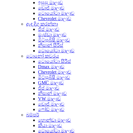
ඉසුසු මාලාව
ඩොජ් මාලාව
ටොයෝටා මාලාව
Chevrolet මාලාව
ඇඳ දිගු කරන්නා
ජීප් මාලාව
මැස්ඩා මාලාව
මිට්සුබිෂි මාලාව
නිසාන් සීරීස්
ටොයෝටා මාලාව
ටොනෝ කවරය
ටොයෝටා සීරීස්
Dmax මාලාව
Chevrolet මාලාව
මිට්සුබිෂි මාලාව
GMC මාලාව
ජීප් මාලාව
නිසාන් මාලාව
VW මාලාව
ඩොජ් මාලාව
ෆෝඩ් මාලාව
බම්පර්
හොන්ඩා මාලාව
කියා මාලාව
ටොයෝටා මාලාව