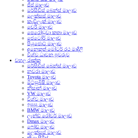
ජීප් මාලාව
මර්සිඩීස් බෙන්ස් මාලාව
ලෙක්සස් මාලාව
කැඩිලැක් මාලාව
චෙරි මාලාව
පෙරෝඩුවා කතා මාලාව
ජෙටෝර් මාලාව
පියුජොට් මාලාව
අනෙකුත් මෝටර් රථ මාදිලි
විශ්ව ධාවන පුවරුව
වහල රාක්ක
මර්සිඩීස් බෙන්ස් මාලාව
නවරා මාලාව
Toyota මාලාව
මිට්සුබිෂි මාලාව
නිසාන් මාලාව
VW මාලාව
විශ්ව මාලාව
ඉසුසු මාලාව
BMW මාලාව
ලෑන්ඩ් රෝවර් මාලාව
Dmax මාලාව
ෆෝඩ් මාලාව
ලෙක්සස් මාලාව
කියා සීරීස්