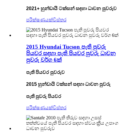
2021+ හුන්ඩායි ටක්සන් සඳහා ධාවන පුවරුව
පරීක්ෂණයක්
විස්තර
2015 Hyundai Tucson පැති පුවරු
පියවර සඳහා පැති පියවර පුවරු ධාවන
පුවරු වර්ග 6ක්
පැති පියවර පුවරුව
2015 හුන්ඩායි ටක්සන් සඳහා ධාවන පුවරු
පැති පුවරු පියවර
පරීක්ෂණයක්
විස්තර