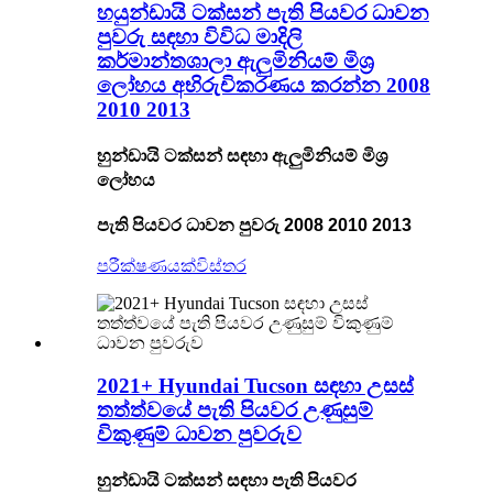
හයුන්ඩායි ටක්සන් පැති පියවර ධාවන
පුවරු සඳහා විවිධ මාදිලි
කර්මාන්තශාලා ඇලුමිනියම් මිශ්‍ර
ලෝහය අභිරුචිකරණය කරන්න 2008
2010 2013
හුන්ඩායි ටක්සන් සඳහා ඇලුමිනියම් මිශ්‍ර
ලෝහය
පැති පියවර ධාවන පුවරු 2008 2010 2013
පරීක්ෂණයක්
විස්තර
2021+ Hyundai Tucson සඳහා උසස්
තත්ත්වයේ පැති පියවර උණුසුම්
විකුණුම් ධාවන පුවරුව
හුන්ඩායි ටක්සන් සඳහා පැති පියවර