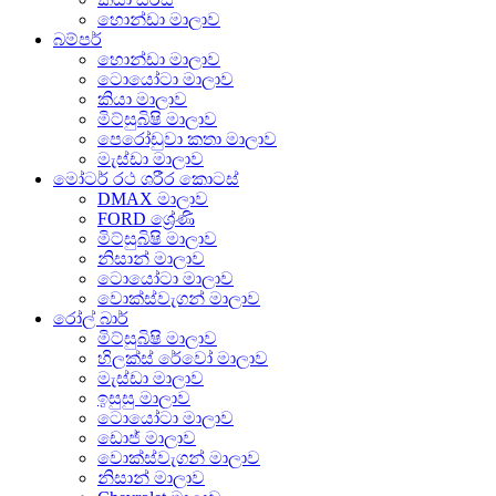
හොන්ඩා මාලාව
බම්පර්
හොන්ඩා මාලාව
ටොයෝටා මාලාව
කියා මාලාව
මිට්සුබිෂි මාලාව
පෙරෝඩුවා කතා මාලාව
මැස්ඩා මාලාව
මෝටර් රථ ශරීර කොටස්
DMAX මාලාව
FORD ශ්‍රේණි
මිට්සුබිෂි මාලාව
නිසාන් මාලාව
ටොයෝටා මාලාව
වොක්ස්වැගන් මාලාව
රෝල් බාර්
මිට්සුබිෂි මාලාව
හිලක්ස් රේවෝ මාලාව
මැස්ඩා මාලාව
ඉසුසු මාලාව
ටොයෝටා මාලාව
ඩොජ් මාලාව
වොක්ස්වැගන් මාලාව
නිසාන් මාලාව