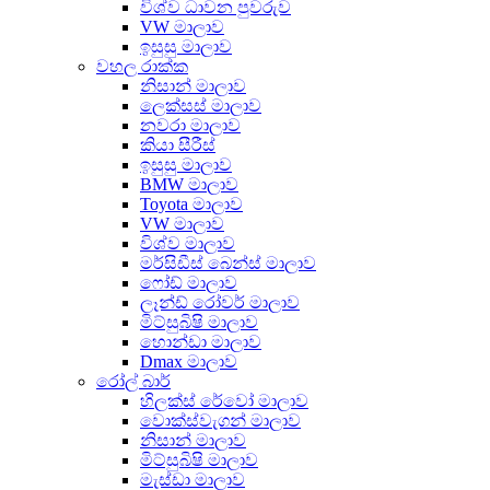
විශ්ව ධාවන පුවරුව
VW මාලාව
ඉසුසු මාලාව
වහල රාක්ක
නිසාන් මාලාව
ලෙක්සස් මාලාව
නවරා මාලාව
කියා සීරීස්
ඉසුසු මාලාව
BMW මාලාව
Toyota මාලාව
VW මාලාව
විශ්ව මාලාව
මර්සිඩීස් බෙන්ස් මාලාව
ෆෝඩ් මාලාව
ලෑන්ඩ් රෝවර් මාලාව
මිට්සුබිෂි මාලාව
හොන්ඩා මාලාව
Dmax මාලාව
රෝල් බාර්
හිලක්ස් රේවෝ මාලාව
වොක්ස්වැගන් මාලාව
නිසාන් මාලාව
මිට්සුබිෂි මාලාව
මැස්ඩා මාලාව