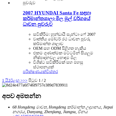
2007 HYUNDAI Santa Fe සඳහා
කර්මාන්තශාලා මිල මුල් වර්ගයේ
ධාවන පුවරුව
සවිකිරීම: හුන්ඩායි සැන්ටා ෆේ 2007
වෘත්තීය මෝටර් රථ ධාවන පුවරු
කර්මාන්ත ශාලාව
OEM සහ ODM පිළිගත හැකිය
එකම ගුණාත්මක මට්ටමින් සියලුම
නිෂ්පාදනවල හොඳම මිල
විශිෂ්ට සවිකිරීමක් සහ පහසු
ස්ථාපනයක්
පරීක්ෂණයක්
විස්තර
1 යි
2
ඊළඟ >
>>
පිටුව 1 / 2
අපව අමතන්න
68 Hongdeng මාවත, Hongdeng කර්මාන්ත උද්‍යානය, Jiepai
නගරය, Danyang, Zhenjiang, Jiangsu, චීනය