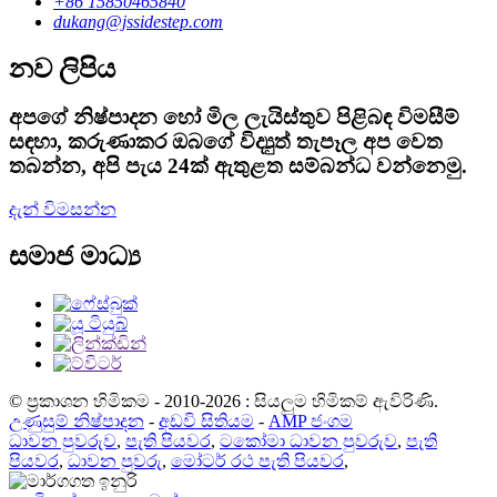
+86 15850465840
dukang@jssidestep.com
නව ලිපිය
අපගේ නිෂ්පාදන හෝ මිල ලැයිස්තුව පිළිබඳ විමසීම්
සඳහා, කරුණාකර ඔබගේ විද්‍යුත් තැපෑල අප වෙත
තබන්න, අපි පැය 24ක් ඇතුළත සම්බන්ධ වන්නෙමු.
දැන් විමසන්න
සමාජ මාධ්‍ය
© ප්‍රකාශන හිමිකම - 2010-2026 : සියලුම හිමිකම් ඇවිරිණි.
උණුසුම් නිෂ්පාදන
-
අඩවි සිතියම
-
AMP ජංගම
ධාවන පුවරුව
,
පැති පියවර
,
ටකෝමා ධාවන පුවරුව
,
පැති
පියවර
,
ධාවන පුවරු
,
මෝටර් රථ පැති පියවර
,