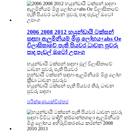
2006 2008 2012 හයුන්ඩායි ටක්සන්
සඳහා ඇලුමිනියම් මිශ්‍ර ලෝහය+abs Oe
විලාසිතාවේ පැති පියවර ධාවන පුවරු
පාද පැඩල් ඔටෝ උපාංග
හයුන්ඩායි ටක්සන් සඳහා මුල් විලාසිතාවේ
ධාවන පුවරු පැති පියවර
හුන්ඩායි ටක්සන් සඳහා ඇලුමිනියම් මිශ්‍ර ලෝහ
ක්‍රීඩා ධාවන පුවරුව
හයුන්ඩායි ටක්සන් පැති පියවර තීරු ධාවන
පුවරු සඳහා
පරීක්ෂණයක්
විස්තර