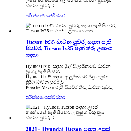
උසස් තත්ත්වයේ ඇලුමිනියම් ධාවන පුවරුව
ධාවන පුවරුව
පරීක්ෂණයක්
විස්තර
Tucson Ix35 ධාවන පුවරු සඳහා පැති
පියවර, Tucson Ix35 පැති තීරු උපාංග
සඳහා
Hyundai Ix35 සඳහා මුල් විලාසිතාවේ ධාවන
පුවරු පැති පියවර
Hyundai Ix35 සඳහා ඇලුමිනියම් මිශ්‍ර ලෝහ
ක්‍රීඩා ධාවන පුවරුව
Porsche Macan පැති පියවර තීරු ධාවන පුවරු
පරීක්ෂණයක්
විස්තර
2021+ Hyundai Tucson සඳහා උසස්