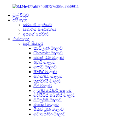
මුල් පිටුව
අපි ගැන
සමාගම් පැතිකඩ
සමාගම් සංදර්ශනය
අපගේ සේවාව
නිෂ්පාදන
පැති පියවර
කැඩිලැක් මාලාව
Chevrolet මාලාව
ඩොජ් රැම් මාලාව
අවුඩි මාලාව
ෆෝඩ් මාලාව
BMW මාලාව
හොන්ඩා මාලාව
හුන්ඩායි මාලාව
ජීප් මාලාව
ලෑන්ඩ් රෝවර් මාලාව
මර්සිඩීස් බෙන්ස් මාලාව
මිට්සුබිෂි මාලාව
නිසාන් මාලාව
පිකප් ට්‍රක් මාලාව
ටොයෝටා මාලාව