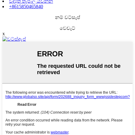
විද්‍යුත් තැපෑල යවන්න
+8615850465840
නම් වට්සැප්
වෙචැට්
x