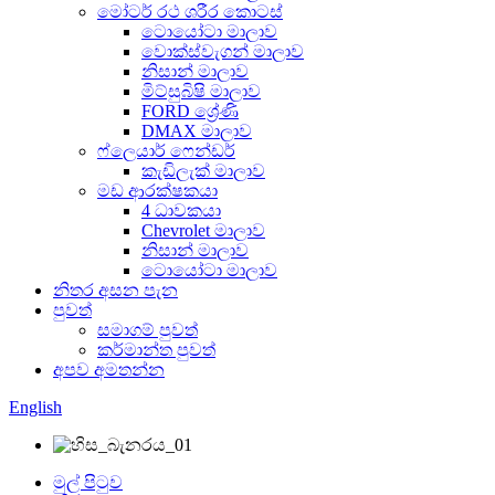
මෝටර් රථ ශරීර කොටස්
ටොයෝටා මාලාව
වොක්ස්වැගන් මාලාව
නිසාන් මාලාව
මිට්සුබිෂි මාලාව
FORD ශ්‍රේණි
DMAX මාලාව
ෆ්ලෙයාර් ෆෙන්ඩර්
කැඩිලැක් මාලාව
මඩ ආරක්ෂකයා
4 ධාවකයා
Chevrolet මාලාව
නිසාන් මාලාව
ටොයෝටා මාලාව
නිතර අසන පැන
පුවත්
සමාගම් පුවත්
කර්මාන්ත පුවත්
අපව අමතන්න
English
මුල් පිටුව