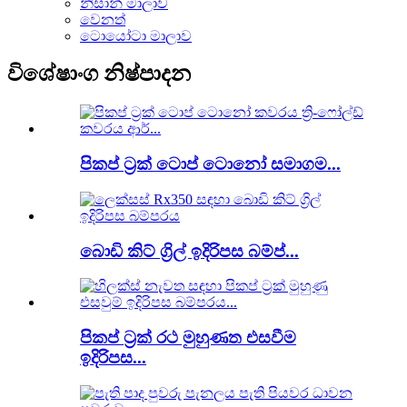
නිසාන් මාලාව
වෙනත්
ටොයෝටා මාලාව
විශේෂාංග නිෂ්පාදන
පිකප් ට්‍රක් ටොප් ටොනෝ සමාගම...
බොඩි කිට් ග්‍රිල් ඉදිරිපස බම්ප්...
පිකප් ට්‍රක් රථ මුහුණත එසවීම
ඉදිරිපස...