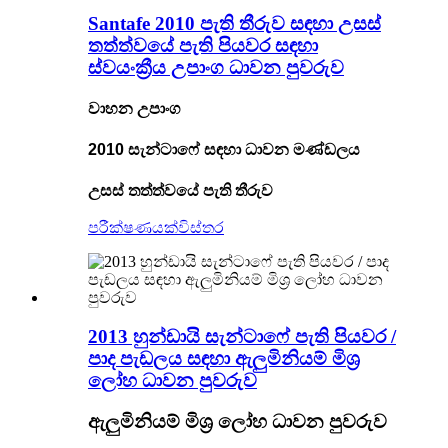
Santafe 2010 පැති තීරුව සඳහා උසස්
තත්ත්වයේ පැති පියවර සඳහා
ස්වයංක්‍රීය උපාංග ධාවන පුවරුව
වාහන උපාංග
2010 සැන්ටාෆේ සඳහා ධාවන මණ්ඩලය
උසස් තත්ත්වයේ පැති තීරුව
පරීක්ෂණයක්
විස්තර
2013 හුන්ඩායි සැන්ටාෆේ පැති පියවර /
පාද පැඩලය සඳහා ඇලුමිනියම් මිශ්‍ර
ලෝහ ධාවන පුවරුව
ඇලුමිනියම් මිශ්‍ර ලෝහ ධාවන පුවරුව