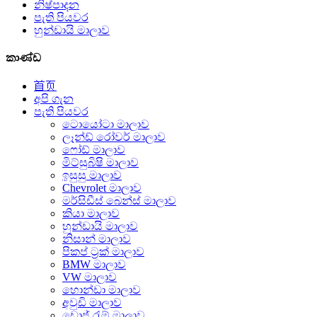
නිෂ්පාදන
පැති පියවර
හුන්ඩායි මාලාව
කාණ්ඩ
首页
අපි ගැන
පැති පියවර
ටොයෝටා මාලාව
ලෑන්ඩ් රෝවර් මාලාව
ෆෝඩ් මාලාව
මිට්සුබිෂි මාලාව
ඉසුසු මාලාව
Chevrolet මාලාව
මර්සිඩීස් බෙන්ස් මාලාව
කියා මාලාව
හුන්ඩායි මාලාව
නිසාන් මාලාව
පිකප් ට්‍රක් මාලාව
BMW මාලාව
VW මාලාව
හොන්ඩා මාලාව
අවුඩි මාලාව
ඩොජ් රැම් මාලාව