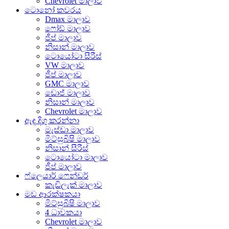
Chevrolet මාලාව
ටොනෝ කවරය
Dmax මාලාව
ෆෝඩ් මාලාව
ජීප් මාලාව
නිසාන් මාලාව
ටොයෝටා සීරීස්
VW මාලාව
ජීප් මාලාව
GMC මාලාව
ඩොජ් මාලාව
නිසාන් මාලාව
Chevrolet මාලාව
ඇඳ දිගු කරන්නා
මැස්ඩා මාලාව
මිට්සුබිෂි මාලාව
නිසාන් සීරීස්
ටොයෝටා මාලාව
ජීප් මාලාව
ෆ්ලෙයාර් ෆෙන්ඩර්
කැඩිලැක් මාලාව
මඩ ආරක්ෂකයා
මිට්සුබිෂි මාලාව
4 ධාවකයා
Chevrolet මාලාව