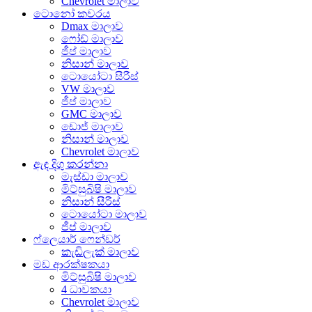
Chevrolet මාලාව
ටොනෝ කවරය
Dmax මාලාව
ෆෝඩ් මාලාව
ජීප් මාලාව
නිසාන් මාලාව
ටොයෝටා සීරීස්
VW මාලාව
ජීප් මාලාව
GMC මාලාව
ඩොජ් මාලාව
නිසාන් මාලාව
Chevrolet මාලාව
ඇඳ දිගු කරන්නා
මැස්ඩා මාලාව
මිට්සුබිෂි මාලාව
නිසාන් සීරීස්
ටොයෝටා මාලාව
ජීප් මාලාව
ෆ්ලෙයාර් ෆෙන්ඩර්
කැඩිලැක් මාලාව
මඩ ආරක්ෂකයා
මිට්සුබිෂි මාලාව
4 ධාවකයා
Chevrolet මාලාව