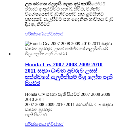
උස වෙනස ඵලදායී ලෙස අඩු කරයි
මෝටර්
රථයට ඇතුළුවීමට සහ බැසීමට, මගීන්ට,
විශේෂයෙන් වැඩිහිටියන්ට සහ ළමයින්ට
පහසුකම් සැලසීමට සහ දෛනික භාවිතය වැඩි
දියුණු කිරීමට
පරීක්ෂණයක්
විස්තර
Honda Crv 2007 2008 2009 2010
2011 සඳහා ධාවන පුවරුව උසස්
තත්ත්වයේ ඇලුමිනියම් මිශ්‍ර ලෝහ පැති
පියවර
Honda Crv සඳහා පැති පියවර 2007 2008 2009
2010 2011
2007 2008 2009 2010 2011 හොන්ඩා Crv සඳහා
ධාවන පුවරුව
පැති පියවර
පරීක්ෂණයක්
විස්තර