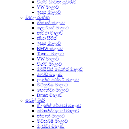
විශ්ව ධාවන පුවරුව
VW මාලාව
ඉසුසු මාලාව
වහල රාක්ක
නිසාන් මාලාව
ලෙක්සස් මාලාව
නවරා මාලාව
කියා සීරීස්
ඉසුසු මාලාව
BMW මාලාව
Toyota මාලාව
VW මාලාව
විශ්ව මාලාව
මර්සිඩීස් බෙන්ස් මාලාව
ෆෝඩ් මාලාව
ලෑන්ඩ් රෝවර් මාලාව
මිට්සුබිෂි මාලාව
හොන්ඩා මාලාව
Dmax මාලාව
රෝල් බාර්
හිලක්ස් රේවෝ මාලාව
වොක්ස්වැගන් මාලාව
නිසාන් මාලාව
මිට්සුබිෂි මාලාව
මැස්ඩා මාලාව