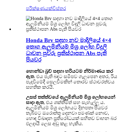
පරීක්ෂණයක්
විස්තර
Honda Brv සඳහා නව මාදිලියේ 4×4
තොග ඇලුමිනියම් මිශ්‍ර ලෝහ විදුලි
ධාවන පුවරු ප්‍රතිස්ථාපන Abs පැති
පියවර
හොන්ඩා බ්‍රව් සඳහා හරියටම නිර්මාණය කර
ඇත
. එය පැති බඳට සමීපව ගැලපෙන අතර, රිය
පැදවීමේදී සෙලවීමකින් තොරව ස්ථාවරත්වය
සහතික කරයි.
උසස් තත්ත්වයේ ඇලුමිනියම් මිශ්‍ර ලෝහයෙන්
සාදා ඇත
, එය ශක්තිමත් සහ සැහැල්ලු ය.
ඇලුමිනියම් මිශ්‍ර ලෝහයට දිනපතා පියවර
තැබීමට ඔරොත්තු දෙනවා පමණක් නොව,
හොඳ විඛාදන ප්‍රතිරෝධයක් සහිතව වාහන බර
ඵලදායී ලෙස අඩු කළ හැකිය.