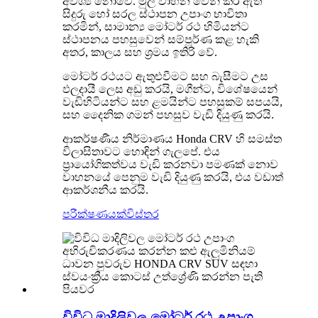
අවශ්‍ය නොවේ. මුල් වාහන වෙන් කර ඇති
සිදුරු හෝ සරල ස්ථාපන උපාංග භාවිතා
කරමින්, සාමාන්‍ය මෝටර් රථ හිමියන්ට
ස්ථාපනය පහසුවෙන් සම්පූර්ණ කළ හැකි
අතර, කාලය සහ ශ්‍රමය ඉතිරි වේ.
මෝටර් රථයට ඇතුළුවීමට සහ බැසීමට උස
ඵලදායී ලෙස අඩු කරයි, මගීන්ට, විශේෂයෙන්
වැඩිහිටියන්ට සහ ළමයින්ට පහසුකම් සපයයි,
සහ දෛනික ගමන් පහසුව වැඩි දියුණු කරයි.
ආකර්ෂණීය නිර්මාණය Honda CRV හි සමස්ත
විලාසිතාවට හොඳින් ගැලපේ. එය
ප්‍රායෝගිකත්වය වැඩි කරනවා පමණක් නොව
වාහනයේ පෙනුම වැඩි දියුණු කරයි, එය වඩාත්
ආකර්ශනීය කරයි.
පරීක්ෂණයක්
විස්තර
විවිධ මාදිලිවල මෝටර් රථ උපාංග