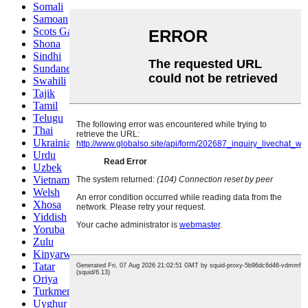
Somali
Samoan
Scots Gaelic
Shona
Sindhi
Sundanese
Swahili
Tajik
Tamil
Telugu
Thai
Ukrainian
Urdu
Uzbek
Vietnamese
Welsh
Xhosa
Yiddish
Yoruba
Zulu
Kinyarwanda
Tatar
Oriya
Turkmen
Uyghur