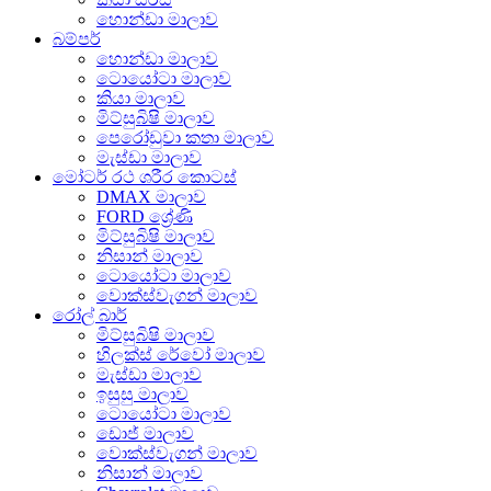
හොන්ඩා මාලාව
බම්පර්
හොන්ඩා මාලාව
ටොයෝටා මාලාව
කියා මාලාව
මිට්සුබිෂි මාලාව
පෙරෝඩුවා කතා මාලාව
මැස්ඩා මාලාව
මෝටර් රථ ශරීර කොටස්
DMAX මාලාව
FORD ශ්‍රේණි
මිට්සුබිෂි මාලාව
නිසාන් මාලාව
ටොයෝටා මාලාව
වොක්ස්වැගන් මාලාව
රෝල් බාර්
මිට්සුබිෂි මාලාව
හිලක්ස් රේවෝ මාලාව
මැස්ඩා මාලාව
ඉසුසු මාලාව
ටොයෝටා මාලාව
ඩොජ් මාලාව
වොක්ස්වැගන් මාලාව
නිසාන් මාලාව