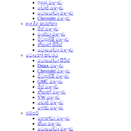
ඉසුසු මාලාව
ඩොජ් මාලාව
ටොයෝටා මාලාව
Chevrolet මාලාව
ඇඳ දිගු කරන්නා
ජීප් මාලාව
මැස්ඩා මාලාව
මිට්සුබිෂි මාලාව
නිසාන් සීරීස්
ටොයෝටා මාලාව
ටොනෝ කවරය
ටොයෝටා සීරීස්
Dmax මාලාව
Chevrolet මාලාව
මිට්සුබිෂි මාලාව
GMC මාලාව
ජීප් මාලාව
නිසාන් මාලාව
VW මාලාව
ඩොජ් මාලාව
ෆෝඩ් මාලාව
බම්පර්
හොන්ඩා මාලාව
කියා මාලාව
ටොයෝටා මාලාව