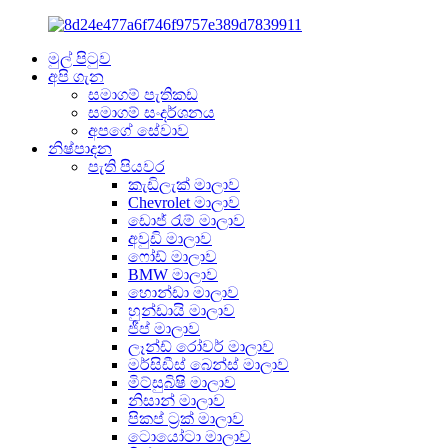
මුල් පිටුව
අපි ගැන
සමාගම් පැතිකඩ
සමාගම් සංදර්ශනය
අපගේ සේවාව
නිෂ්පාදන
පැති පියවර
කැඩිලැක් මාලාව
Chevrolet මාලාව
ඩොජ් රැම් මාලාව
අවුඩි මාලාව
ෆෝඩ් මාලාව
BMW මාලාව
හොන්ඩා මාලාව
හුන්ඩායි මාලාව
ජීප් මාලාව
ලෑන්ඩ් රෝවර් මාලාව
මර්සිඩීස් බෙන්ස් මාලාව
මිට්සුබිෂි මාලාව
නිසාන් මාලාව
පිකප් ට්‍රක් මාලාව
ටොයෝටා මාලාව