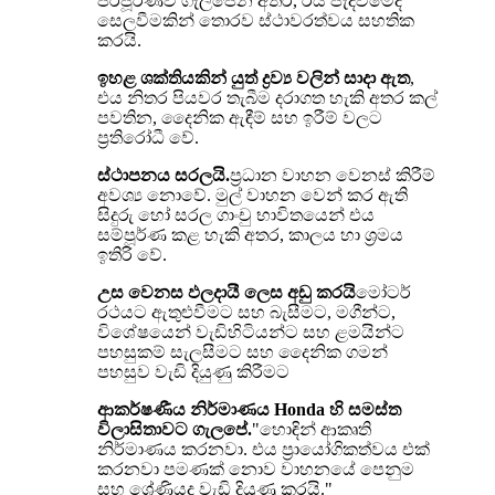
පරිපූර්ණව ගැලපෙන අතර, රිය පැදවීමේදී
සෙලවීමකින් තොරව ස්ථාවරත්වය සහතික
කරයි.
ඉහළ ශක්තියකින් යුත් ද්‍රව්‍ය වලින් සාදා ඇත
,
එය නිතර පියවර තැබීම දරාගත හැකි අතර කල්
පවතින, දෛනික ඇඳීම් සහ ඉරීම් වලට
ප්‍රතිරෝධී වේ.
ස්ථාපනය සරලයි.
ප්‍රධාන වාහන වෙනස් කිරීම්
අවශ්‍ය නොවේ. මුල් වාහන වෙන් කර ඇති
සිදුරු හෝ සරල ගාංචු භාවිතයෙන් එය
සම්පූර්ණ කළ හැකි අතර, කාලය හා ශ්‍රමය
ඉතිරි වේ.
උස වෙනස ඵලදායී ලෙස අඩු කරයි
මෝටර්
රථයට ඇතුළුවීමට සහ බැසීමට, මගීන්ට,
විශේෂයෙන් වැඩිහිටියන්ට සහ ළමයින්ට
පහසුකම් සැලසීමට සහ දෛනික ගමන්
පහසුව වැඩි දියුණු කිරීමට
ආකර්ෂණීය නිර්මාණය Honda හි සමස්ත
විලාසිතාවට ගැලපේ.
"හොඳින් ආකෘති
නිර්මාණය කරනවා. එය ප්‍රායෝගිකත්වය එක්
කරනවා පමණක් නොව වාහනයේ පෙනුම
සහ ශ්‍රේණියද වැඩි දියුණු කරයි."