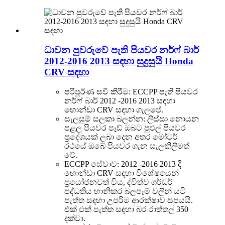
ධාවන පුවරුවේ පැති පියවර නර්ෆ් බාර්
2012-2016 2013 සඳහා සුදුසුයි Honda
CRV සඳහා
පරිපූර්ණ සවි කිරීම: ECCPP පැති පියවර
නර්ෆ් බාර් 2012 -2016 2013 සඳහා
හොන්ඩා CRV සඳහා ගැලපේ.
සැලසුම් සලකා බලන්න: ලිස්සා නොයන
පළල පියවර පෑඩ් ඔබට පුළුල් පියවර
ප්‍රදේශයක් ලබා දෙන අතර මෝටර්
රථයේ ඔබේ පියවර ගැන සැලකිලිමත්
වේ.
ECCPP සේවාව: 2012 -2016 2013 දී
හොන්ඩා CRV සඳහා විශේෂයෙන්
ප්‍රයෝජනවත් විය, ද්විත්ව ගර්ඩර්
පද්ධතිය හානිකර බලපෑම් වලින් යටි
පැත්ත සඳහා උපරිම ආරක්ෂාව සපයයි.
එක් එක් පැත්ත සඳහා බර රාත්තල් 350
දක්වා.