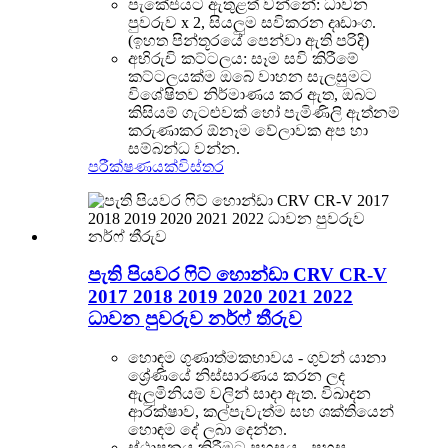
පැකේජයට ඇතුළත් වන්නේ: ධාවන
පුවරුව x 2, සියලුම සවිකරන දෘඩාංග.
(ඉහත පින්තූරයේ පෙන්වා ඇති පරිදි)
අභිරුචි කට්ටලය: සෑම සවි කිරීමේ
කට්ටලයක්ම ඔබේ වාහන සැලසුමට
විශේෂිතව නිර්මාණය කර ඇත, ඔබට
කිසියම් ගැටළුවක් හෝ පැමිණිලි ඇත්නම්
කරුණාකර ඕනෑම වේලාවක අප හා
සම්බන්ධ වන්න.
පරීක්ෂණයක්
විස්තර
පැති පියවර ෆිට් හොන්ඩා CRV CR-V
2017 2018 2019 2020 2021 2022
ධාවන පුවරුව නර්ෆ් තීරුව
හොඳම ගුණාත්මකභාවය - ගුවන් යානා
ශ්‍රේණියේ නිස්සාරණය කරන ලද
ඇලුමිනියම් වලින් සාදා ඇත. විඛාදන
ආරක්ෂාව, කල්පැවැත්ම සහ ශක්තියෙන්
හොඳම දේ ලබා දෙන්න.
ස්ථාපනය කිරීමට පහසුය - පහසු