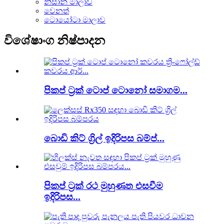
නිසාන් මාලාව
වෙනත්
ටොයෝටා මාලාව
විශේෂාංග නිෂ්පාදන
පිකප් ට්‍රක් ටොප් ටොනෝ සමාගම...
බොඩි කිට් ග්‍රිල් ඉදිරිපස බම්ප්...
පිකප් ට්‍රක් රථ මුහුණත එසවීම
ඉදිරිපස...