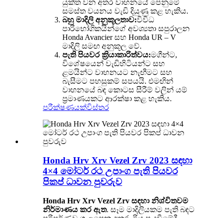
යුක්ත වන අතර වාහනයේ පෙනුමේ
සමස්ත වයනය වැඩි දියුණු කළ හැකිය.
බහු මාදිලි අනුකූලතාව:
විවිධ
පාරිභෝගිකයින්ගේ අවශ්‍යතා සපුරාලන
Honda Avancier සහ Honda UR – V
මාදිලි සමඟ අනුකූල වේ.
පැති පියවර ක්‍රියාකාරිත්වය:
මගීන්ට,
විශේෂයෙන් වැඩිහිටියන්ට සහ
ළමයින්ට වාහනයට නැඟීමට සහ
බැසීමට පහසුකම් සපයයි. එමඟින්
වාහනයේ බඳ කොටස සීරීම් වලින් යම්
ප්‍රමාණයකට ආරක්ෂා කළ හැකිය.
පරීක්ෂණයක්
විස්තර
Honda Hrv Xrv Vezel Zrv 2023 සඳහා
4×4 මෝටර් රථ උපාංග පැති පියවර
පිකප් ධාවන පුවරුව
Honda Hrv Xrv Vezel Zrv සඳහා නිශ්චිතවම
නිර්මාණය කර ඇත
. සෑම මාදිලියකම පැති බඳට