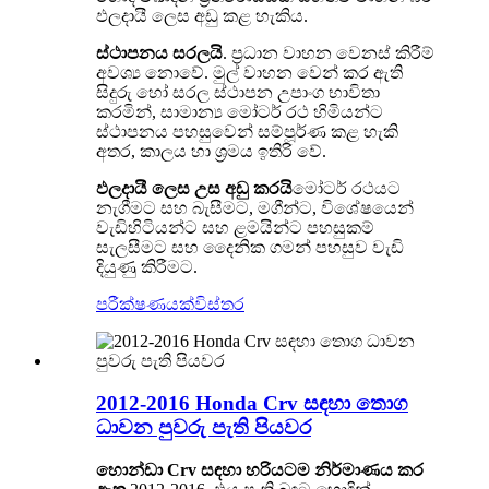
ඵලදායී ලෙස අඩු කළ හැකිය.
ස්ථාපනය සරලයි
. ප්‍රධාන වාහන වෙනස් කිරීම්
අවශ්‍ය නොවේ. මුල් වාහන වෙන් කර ඇති
සිදුරු හෝ සරල ස්ථාපන උපාංග භාවිතා
කරමින්, සාමාන්‍ය මෝටර් රථ හිමියන්ට
ස්ථාපනය පහසුවෙන් සම්පූර්ණ කළ හැකි
අතර, කාලය හා ශ්‍රමය ඉතිරි වේ.
ඵලදායී ලෙස උස අඩු කරයි
මෝටර් රථයට
නැගීමට සහ බැසීමට, මගීන්ට, විශේෂයෙන්
වැඩිහිටියන්ට සහ ළමයින්ට පහසුකම්
සැලසීමට සහ දෛනික ගමන් පහසුව වැඩි
දියුණු කිරීමට.
පරීක්ෂණයක්
විස්තර
2012-2016 Honda Crv සඳහා තොග
ධාවන පුවරු පැති පියවර
හොන්ඩා Crv සඳහා හරියටම නිර්මාණය කර