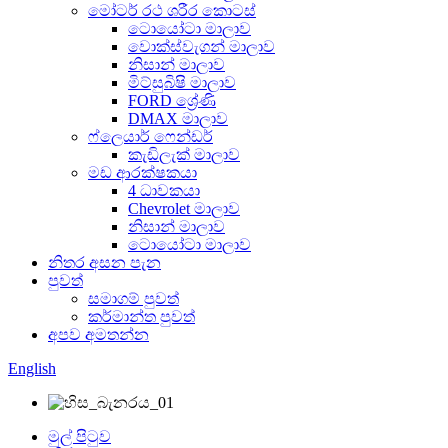
මෝටර් රථ ශරීර කොටස්
ටොයෝටා මාලාව
වොක්ස්වැගන් මාලාව
නිසාන් මාලාව
මිට්සුබිෂි මාලාව
FORD ශ්‍රේණි
DMAX මාලාව
ෆ්ලෙයාර් ෆෙන්ඩර්
කැඩිලැක් මාලාව
මඩ ආරක්ෂකයා
4 ධාවකයා
Chevrolet මාලාව
නිසාන් මාලාව
ටොයෝටා මාලාව
නිතර අසන පැන
පුවත්
සමාගම් පුවත්
කර්මාන්ත පුවත්
අපව අමතන්න
English
මුල් පිටුව