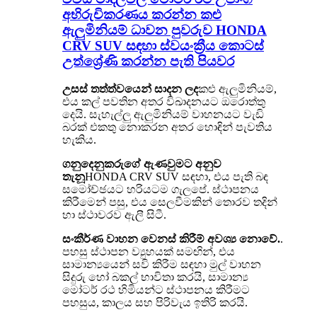
අභිරුචිකරණය කරන්න කළු
ඇලුමිනියම් ධාවන පුවරුව HONDA
CRV SUV සඳහා ස්වයංක්‍රීය කොටස්
උත්ශ්‍රේණි කරන්න පැති පියවර
උසස් තත්ත්වයෙන් සාදන ලද
කළු ඇලුමිනියම්,
එය කල් පවතින අතර විඛාදනයට ඔරොත්තු
දෙයි. සැහැල්ලු ඇලුමිනියම් වාහනයට වැඩි
බරක් එකතු නොකරන අතර හොඳින් පැවතිය
හැකිය.
ගනුදෙනුකරුගේ ඇණවුමට අනුව
තැනූ
HONDA CRV SUV සඳහා, එය පැති බඳ
සමෝච්ඡයට හරියටම ගැලපේ. ස්ථාපනය
කිරීමෙන් පසු, එය සෙලවීමකින් තොරව තදින්
හා ස්ථාවරව ඇලී සිටී.
සංකීර්ණ වාහන වෙනස් කිරීම් අවශ්‍ය නොවේ.
.
පහසු ස්ථාපන ව්‍යුහයක් සමඟින්, එය
සාමාන්‍යයෙන් සවි කිරීම සඳහා මුල් වාහන
සිදුරු හෝ බකල් භාවිතා කරයි, සාමාන්‍ය
මෝටර් රථ හිමියන්ට ස්ථාපනය කිරීමට
පහසුය, කාලය සහ පිරිවැය ඉතිරි කරයි.