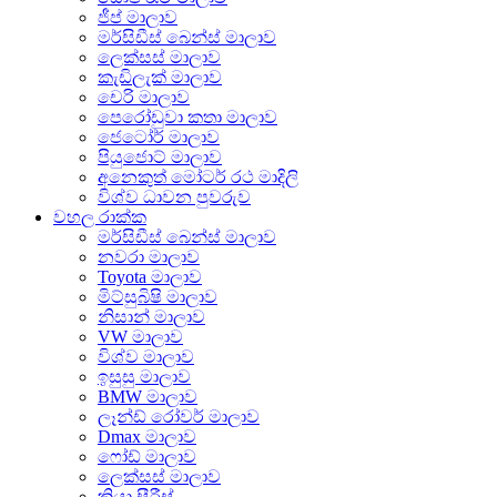
ජීප් මාලාව
මර්සිඩීස් බෙන්ස් මාලාව
ලෙක්සස් මාලාව
කැඩිලැක් මාලාව
චෙරි මාලාව
පෙරෝඩුවා කතා මාලාව
ජෙටෝර් මාලාව
පියුජොට් මාලාව
අනෙකුත් මෝටර් රථ මාදිලි
විශ්ව ධාවන පුවරුව
වහල රාක්ක
මර්සිඩීස් බෙන්ස් මාලාව
නවරා මාලාව
Toyota මාලාව
මිට්සුබිෂි මාලාව
නිසාන් මාලාව
VW මාලාව
විශ්ව මාලාව
ඉසුසු මාලාව
BMW මාලාව
ලෑන්ඩ් රෝවර් මාලාව
Dmax මාලාව
ෆෝඩ් මාලාව
ලෙක්සස් මාලාව
කියා සීරීස්