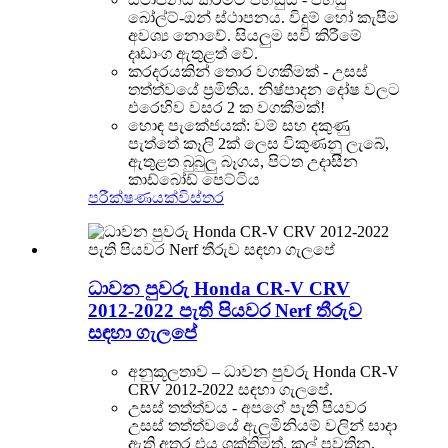
බෝල්ට්-ඔන් ස්ථාපනය. විදුම් හෝ කැපීම
අවශ්‍ය නොවේ. සියලුම සවි කිරීමේ
දෘඩාංග ඇතුළත් වේ.
කරදරයකින් තොර වගකීමක් - උසස්
තත්ත්වයේ ප්‍රමිතිය. නිෂ්පාදන දෝෂ වලට
එරෙහිව වසර 2 ක වගකීමක්!
හොඳ පැකේජයක්: වම් සහ දකුණු
පැත්තේ කෑලි 2ක් ලෙස විකුණනු ලැබේ,
ඇතුළත බුබුලු බෑගය, පිටත උදාසීන
කාඩ්බෝඩ් පෙට්ටිය
පරීක්ෂණයක්
විස්තර
ධාවන පුවරු Honda CR-V CRV
2012-2022 පැති පියවර Nerf තීරුව
සඳහා ගැලපේ
අනුකූලතාව – ධාවන පුවරු Honda CR-V
CRV 2012-2022 සඳහා ගැලපේ.
උසස් තත්ත්වය - අපගේ පැති පියවර
උසස් තත්ත්වයේ ඇලුමිනියම් වලින් සාදා
ඇති අතර එය ශක්තිමත්, කල් පවතින,