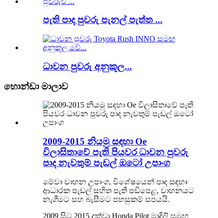
පැති පාද පුවරු පැනල් පැත්ත ...
ධාවන පුවරු අනුකූල...
හොන්ඩා මාලාව
2009-2015 නියමු සඳහා Oe
විලාසිතාවේ පැති පියවර ධාවන පුවරු
පාද නැවතුම් පැඩල් ඔටෝ උපාංග
මේවා වාහන උපාංග, විශේෂයෙන් පාද සඳහා
ආධාරක පැඩල් සහිත පැති පඩිපෙළ, වාහනයට
නැගීමට සහ බැසීමට පහසුකම් සපයයි.
2009 සිට 2015 දක්වා Honda Pilot මාදිලි සමඟ