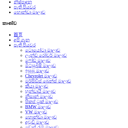
නිෂ්පාදන
පැති පියවර
හොන්ඩා මාලාව
කාණ්ඩ
首页
අපි ගැන
පැති පියවර
ටොයෝටා මාලාව
ලෑන්ඩ් රෝවර් මාලාව
ෆෝඩ් මාලාව
මිට්සුබිෂි මාලාව
ඉසුසු මාලාව
Chevrolet මාලාව
මර්සිඩීස් බෙන්ස් මාලාව
කියා මාලාව
හුන්ඩායි මාලාව
නිසාන් මාලාව
පිකප් ට්‍රක් මාලාව
BMW මාලාව
VW මාලාව
හොන්ඩා මාලාව
අවුඩි මාලාව
ඩොජ් රැම් මාලාව