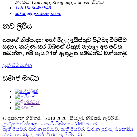
නගරය, Danyang, Zhenjiang, Jiangsu, චීනය
+86 15850465840
dukang@jssidestep.com
නව ලිපිය
අපගේ නිෂ්පාදන හෝ මිල ලැයිස්තුව පිළිබඳ විමසීම්
සඳහා, කරුණාකර ඔබගේ විද්‍යුත් තැපෑල අප වෙත
තබන්න, අපි පැය 24ක් ඇතුළත සම්බන්ධ වන්නෙමු.
දැන් විමසන්න
සමාජ මාධ්‍ය
© ප්‍රකාශන හිමිකම - 2010-2026 : සියලුම හිමිකම් ඇවිරිණි.
උණුසුම් නිෂ්පාදන
-
අඩවි සිතියම
-
AMP ජංගම
පැති පියවර
,
ධාවන පුවරුව
,
පැති පියවර
,
ධාවන පුවරු
,
ටකෝමා
ධාවන පුවරුව
,
මෝටර් රථ පැති පියවර
,