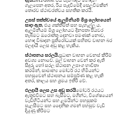
ඇත.
2012-2016. එය පැති බඳට හොඳින්
ගැලපෙන අතර, රිය පැදවීමේදී සෙලවීමකින්
තොරව ස්ථාවරත්වය සහතික කරයි.
උසස් තත්ත්වයේ ඇලුමිනියම් මිශ්‍ර ලෝහයෙන්
සාදා ඇත
, එය ශක්තිමත් සහ සැහැල්ලු ය.
ඇලුමිනියම් මිශ්‍ර ලෝහයට දිනපතා පියවර
තැබීමට ඔරොත්තු දෙනවා පමණක් නොව,
හොඳ විඛාදන ප්‍රතිරෝධයක් සහිතව වාහන බර
ඵලදායී ලෙස අඩු කළ හැකිය.
ස්ථාපනය සරලයි.
ප්‍රධාන වාහන වෙනස් කිරීම්
අවශ්‍ය නොවේ. මුල් වාහන වෙන් කර ඇති
සිදුරු හෝ සරල ස්ථාපන උපාංග භාවිතා
කරමින්, සාමාන්‍ය මෝටර් රථ හිමියන්ට
පහසුවෙන් ස්ථාපනය සම්පූර්ණ කළ හැකි
අතර, කාලය සහ ශ්‍රමය ඉතිරි වේ.
ඵලදායී ලෙස උස අඩු කරයි
මෝටර් රථයට
ඇතුළුවීමට සහ බැසීමට, මගීන්ට, විශේෂයෙන්
වැඩිහිටියන්ට සහ ළමයින්ට පහසුකම්
සැලසීමට සහ දෛනික ගමන් පහසුව වැඩි
දියුණු කිරීමට