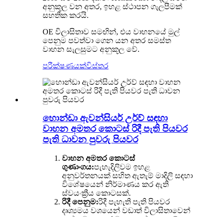
අනුකූල වන අතර, ඉහළ ස්ථාපන ගැලපීමක්
සහතික කරයි.
OE විලාසිතාව සමඟින්, එය වාහනයේ මුල්
පෙනුම පවත්වා ගෙන යන අතර සමස්ත
වාහන සැලසුමට අනුකූල වේ.
පරීක්ෂණයක්
විස්තර
හොන්ඩා ඇවන්සියර් උර්ව් සඳහා
වාහන අමතර කොටස් රිදී පැති පියවර
පැති ධාවන පුවරු පියවර
වාහන අමතර කොටස්
ගුණාංගය:
පැහැදිලිවම ඉහළ
අනුවර්තනයක් සහිත ඇතැම් මාදිලි සඳහා
විශේෂයෙන් නිර්මාණය කර ඇති
ස්වයංක්‍රීය කොටසක්.
රිදී පෙනුම:
රිදී පැහැති පැති පියවර
දෘශ්‍යමය වශයෙන් වඩාත් විලාසිතාවෙන්