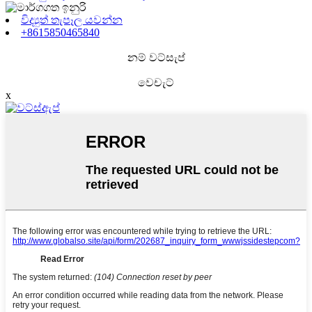
විද්‍යුත් තැපෑල යවන්න
+8615850465840
නම් වට්සැප්
වෙචැට්
x