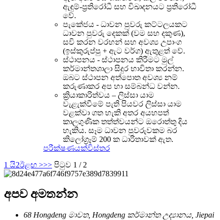
ඇඳුම්-ප්‍රතිරෝධී සහ විඛාදනයට ප්‍රතිරෝධී
වේ.
පැකේජය - ධාවන පුවරු කට්ටලයකට
ධාවන පුවරු දෙකක් (වම සහ දකුණ),
සවි කරන වරහන් සහ අවශ්‍ය උපාංග
(ඉස්කුරුප්පු + ඇට වර්ග) ඇතුළත් වේ.
ස්ථාපනය - ස්ථාපනය කිරීමට මුල්
කර්මාන්තශාලා සිදුර භාවිතා කරන්න.
ඔබට ස්ථාපන අත්පොත අවශ්‍ය නම්
කරුණාකර අප හා සම්බන්ධ වන්න.
ක්‍රියාකාරිත්වය – ලිස්සා යාම
වැළැක්වීමේ පැති පියවර ලිස්සා යාම
වළක්වා ගත හැකි අතර අයහපත්
කාලගුණික තත්ත්වයන්ට ඔරොත්තු දිය
හැකිය. සෑම ධාවන පුවරුවකම බර
කිලෝග්‍රෑම් 200 ක ධාරිතාවක් ඇත.
පරීක්ෂණයක්
විස්තර
1 යි
2
ඊළඟ >
>>
පිටුව 1 / 2
අපව අමතන්න
68 Hongdeng මාවත, Hongdeng කර්මාන්ත උද්‍යානය, Jiepai