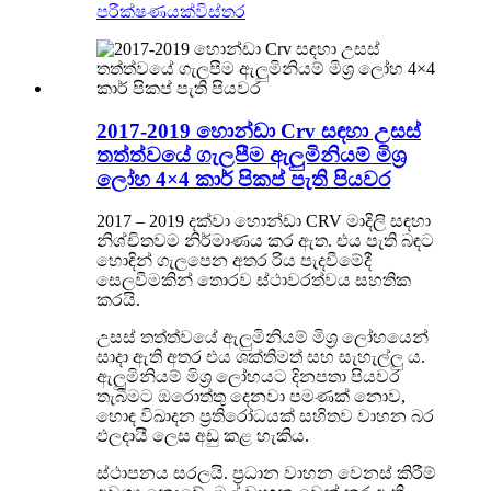
පරීක්ෂණයක්
විස්තර
2017-2019 හොන්ඩා Crv සඳහා උසස්
තත්ත්වයේ ගැලපීම ඇලුමිනියම් මිශ්‍ර
ලෝහ 4×4 කාර් පිකප් පැති පියවර
2017 – 2019 දක්වා හොන්ඩා CRV මාදිලි සඳහා
නිශ්චිතවම නිර්මාණය කර ඇත. එය පැති බඳට
හොඳින් ගැලපෙන අතර රිය පැදවීමේදී
සෙලවීමකින් තොරව ස්ථාවරත්වය සහතික
කරයි.
උසස් තත්ත්වයේ ඇලුමිනියම් මිශ්‍ර ලෝහයෙන්
සාදා ඇති අතර එය ශක්තිමත් සහ සැහැල්ලු ය.
ඇලුමිනියම් මිශ්‍ර ලෝහයට දිනපතා පියවර
තැබීමට ඔරොත්තු දෙනවා පමණක් නොව,
හොඳ විඛාදන ප්‍රතිරෝධයක් සහිතව වාහන බර
ඵලදායී ලෙස අඩු කළ හැකිය.
ස්ථාපනය සරලයි. ප්‍රධාන වාහන වෙනස් කිරීම්