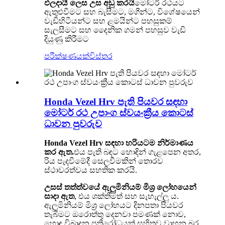
ඵලදායී ලෙස උස අඩු කරයි
මෝටර් රථයට
ඇතුළුවීමට සහ බැසීමට, මගීන්ට, විශේෂයෙන්
වැඩිහිටියන්ට සහ ළමයින්ට පහසුකම්
සැලසීමට සහ දෛනික ගමන් පහසුව වැඩි
දියුණු කිරීමට
පරීක්ෂණයක්
විස්තර
Honda Vezel Hrv පැති පියවර සඳහා
මෝටර් රථ උපාංග ස්වයංක්‍රීය කොටස්
ධාවන පුවරුව
Honda Vezel Hrv සඳහා හරියටම නිර්මාණය
කර ඇත.
එය පැති බඳට හොඳින් ගැළපෙන අතර,
රිය පැදවීමේදී සෙලවීමකින් තොරව
ස්ථාවරත්වය සහතික කරයි.
උසස් තත්ත්වයේ ඇලුමිනියම් මිශ්‍ර ලෝහයෙන්
සාදා ඇත
, එය ශක්තිමත් සහ සැහැල්ලු ය.
ඇලුමිනියම් මිශ්‍ර ලෝහයට දිනපතා පියවර
තැබීමට ඔරොත්තු දෙනවා පමණක් නොව,
හොඳ විඛාදන ප්‍රතිරෝධයක් සහිතව වාහන බර