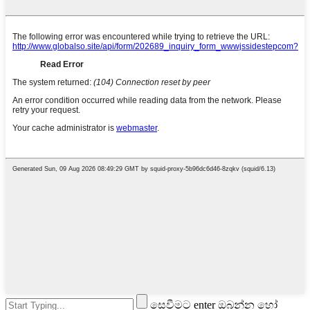
සෙවීමට enter ඔබන්න හෝ