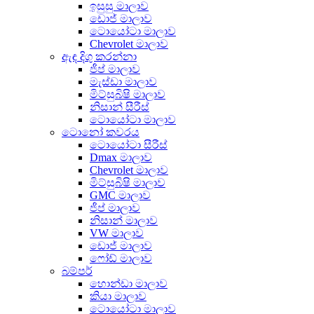
ඉසුසු මාලාව
ඩොජ් මාලාව
ටොයෝටා මාලාව
Chevrolet මාලාව
ඇඳ දිගු කරන්නා
ජීප් මාලාව
මැස්ඩා මාලාව
මිට්සුබිෂි මාලාව
නිසාන් සීරීස්
ටොයෝටා මාලාව
ටොනෝ කවරය
ටොයෝටා සීරීස්
Dmax මාලාව
Chevrolet මාලාව
මිට්සුබිෂි මාලාව
GMC මාලාව
ජීප් මාලාව
නිසාන් මාලාව
VW මාලාව
ඩොජ් මාලාව
ෆෝඩ් මාලාව
බම්පර්
හොන්ඩා මාලාව
කියා මාලාව
ටොයෝටා මාලාව