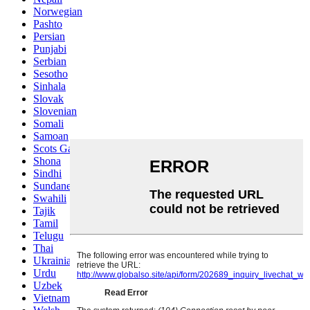
Norwegian
Pashto
Persian
Punjabi
Serbian
Sesotho
Sinhala
Slovak
Slovenian
Somali
Samoan
Scots Gaelic
Shona
Sindhi
Sundanese
Swahili
Tajik
Tamil
Telugu
Thai
Ukrainian
Urdu
Uzbek
Vietnamese