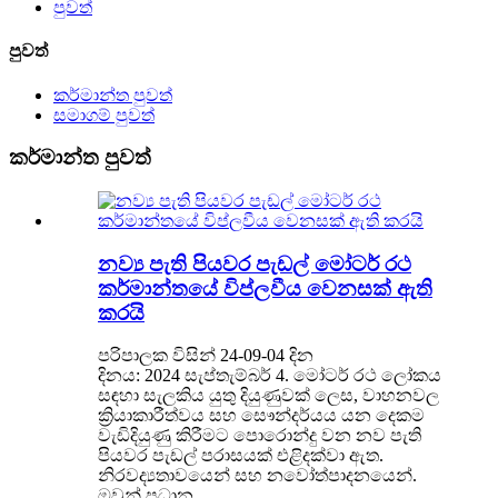
පුවත්
පුවත්
කර්මාන්ත පුවත්
සමාගම් පුවත්
කර්මාන්ත පුවත්
නව්‍ය පැති පියවර පැඩල් මෝටර් රථ
කර්මාන්තයේ විප්ලවීය වෙනසක් ඇති
කරයි
පරිපාලක විසින් 24-09-04 දින
දිනය: 2024 සැප්තැම්බර් 4. මෝටර් රථ ලෝකය
සඳහා සැලකිය යුතු දියුණුවක් ලෙස, වාහනවල
ක්‍රියාකාරීත්වය සහ සෞන්දර්යය යන දෙකම
වැඩිදියුණු කිරීමට පොරොන්දු වන නව පැති
පියවර පැඩල් පරාසයක් එළිදක්වා ඇත.
නිරවද්‍යතාවයෙන් සහ නවෝත්පාදනයෙන්.
ඔවුන් ප්‍රධාන...