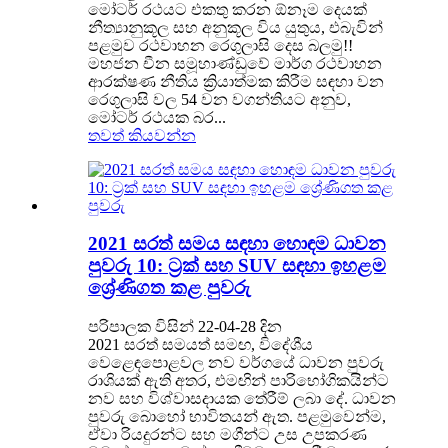
මෝටර් රථයට එකතු කරන ඕනෑම දෙයක්
නීත්‍යානුකූල සහ අනුකූල විය යුතුය, එබැවින්
පළමුව රථවාහන රෙගුලාසි දෙස බලමු!!
මහජන චීන සමූහාණ්ඩුවේ මාර්ග රථවාහන
ආරක්ෂණ නීතිය ක්‍රියාත්මක කිරීම සඳහා වන
රෙගුලාසි වල 54 වන වගන්තියට අනුව,
මෝටර් රථයක බර...
තවත් කියවන්න
2021 සරත් සමය සඳහා හොඳම ධාවන
පුවරු 10: ට්‍රක් සහ SUV සඳහා ඉහළම
ශ්‍රේණිගත කළ පුවරු
පරිපාලක විසින් 22-04-28 දින
2021 සරත් සමයත් සමඟ, විදේශීය
වෙළෙඳපොළවල නව වර්ගයේ ධාවන පුවරු
රාශියක් ඇති අතර, එමඟින් පාරිභෝගිකයින්ට
නව සහ විශ්වාසදායක තේරීම් ලබා දේ. ධාවන
පුවරු බොහෝ භාවිතයන් ඇත. පළමුවෙන්ම,
ඒවා රියදුරන්ට සහ මගීන්ට උස උපකරණ