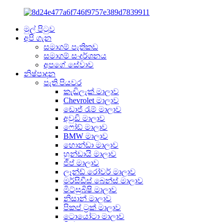
මුල් පිටුව
අපි ගැන
සමාගම් පැතිකඩ
සමාගම් සංදර්ශනය
අපගේ සේවාව
නිෂ්පාදන
පැති පියවර
කැඩිලැක් මාලාව
Chevrolet මාලාව
ඩොජ් රැම් මාලාව
අවුඩි මාලාව
ෆෝඩ් මාලාව
BMW මාලාව
හොන්ඩා මාලාව
හුන්ඩායි මාලාව
ජීප් මාලාව
ලෑන්ඩ් රෝවර් මාලාව
මර්සිඩීස් බෙන්ස් මාලාව
මිට්සුබිෂි මාලාව
නිසාන් මාලාව
පිකප් ට්‍රක් මාලාව
ටොයෝටා මාලාව