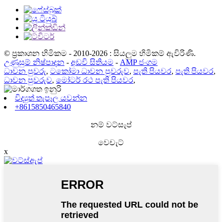
© ප්‍රකාශන හිමිකම - 2010-2026 : සියලුම හිමිකම් ඇවිරිණි.
උණුසුම් නිෂ්පාදන
-
අඩවි සිතියම
-
AMP ජංගම
ධාවන පුවරු
,
ටකෝමා ධාවන පුවරුව
,
පැති පියවර
,
පැති පියවර
,
ධාවන පුවරුව
,
මෝටර් රථ පැති පියවර
,
විද්‍යුත් තැපෑල යවන්න
+8615850465840
නම් වට්සැප්
වෙචැට්
x