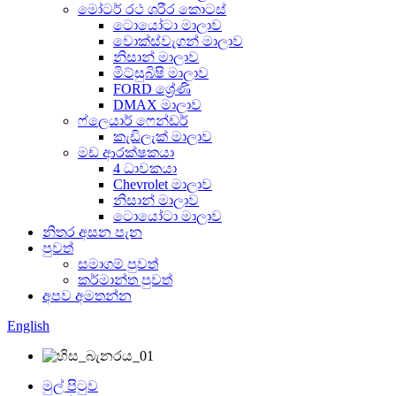
මෝටර් රථ ශරීර කොටස්
ටොයෝටා මාලාව
වොක්ස්වැගන් මාලාව
නිසාන් මාලාව
මිට්සුබිෂි මාලාව
FORD ශ්‍රේණි
DMAX මාලාව
ෆ්ලෙයාර් ෆෙන්ඩර්
කැඩිලැක් මාලාව
මඩ ආරක්ෂකයා
4 ධාවකයා
Chevrolet මාලාව
නිසාන් මාලාව
ටොයෝටා මාලාව
නිතර අසන පැන
පුවත්
සමාගම් පුවත්
කර්මාන්ත පුවත්
අපව අමතන්න
English
මුල් පිටුව