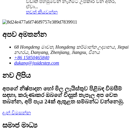
වඩාත් පහසුවෙන් නැගීමට උපකාරී වන අතර,
ඒවා...
තවත් කියවන්න
අපව අමතන්න
68 Hongdeng මාවත, Hongdeng කර්මාන්ත උද්‍යානය, Jiepai
නගරය, Danyang, Zhenjiang, Jiangsu, චීනය
+86 15850465840
dukang@jssidestep.com
නව ලිපිය
අපගේ නිෂ්පාදන හෝ මිල ලැයිස්තුව පිළිබඳ විමසීම්
සඳහා, කරුණාකර ඔබගේ විද්‍යුත් තැපෑල අප වෙත
තබන්න, අපි පැය 24ක් ඇතුළත සම්බන්ධ වන්නෙමු.
දැන් විමසන්න
සමාජ මාධ්‍ය