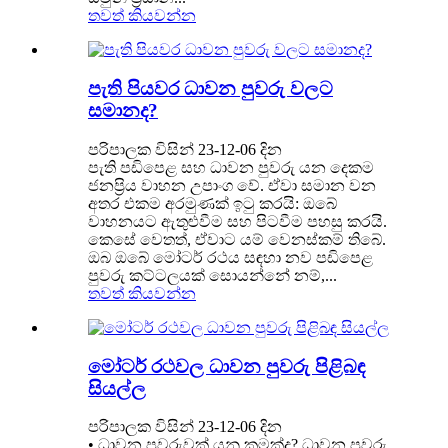
තවත් කියවන්න
පැති පියවර ධාවන පුවරු වලට
සමානද?
පරිපාලක විසින් 23-12-06 දින
පැති පඩිපෙළ සහ ධාවන පුවරු යන දෙකම
ජනප්‍රිය වාහන උපාංග වේ. ඒවා සමාන වන
අතර එකම අරමුණක් ඉටු කරයි: ඔබේ
වාහනයට ඇතුළුවීම සහ පිටවීම පහසු කරයි.
කෙසේ වෙතත්, ඒවාට යම් වෙනස්කම් තිබේ.
ඔබ ඔබේ මෝටර් රථය සඳහා නව පඩිපෙළ
පුවරු කට්ටලයක් සොයන්නේ නම්,...
තවත් කියවන්න
මෝටර් රථවල ධාවන පුවරු පිළිබඳ
සියල්ල
පරිපාලක විසින් 23-12-06 දින
• ධාවන පුවරුවක් යනු කුමක්ද? ධාවන පුවරු