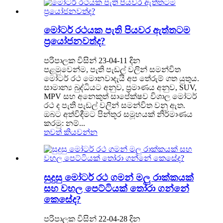
මෝටර් රථයක පැති පියවර ඇත්තටම
ප්‍රයෝජනවත්ද?
පරිපාලක විසින් 23-04-11 දින
පළමුවෙන්ම, පැති පැඩල් වලින් සමන්විත
මෝටර් රථ මොනවාදැයි අප තේරුම් ගත යුතුය.
සාමාන්‍ය බුද්ධියට අනුව, ප්‍රමාණය අනුව, SUV,
MPV සහ අනෙකුත් සාපේක්ෂව විශාල මෝටර්
රථ ද පැති පැඩල් වලින් සමන්විත වනු ඇත.
ඔබට අත්විඳීමට පින්තූර සමූහයක් නිර්මාණය
කරමු: නම්...
තවත් කියවන්න
සුදුසු මෝටර් රථ ගමන් මලු රාක්කයක්
සහ වහල පෙට්ටියක් තෝරා ගන්නේ
කෙසේද?
පරිපාලක විසින් 22-04-28 දින