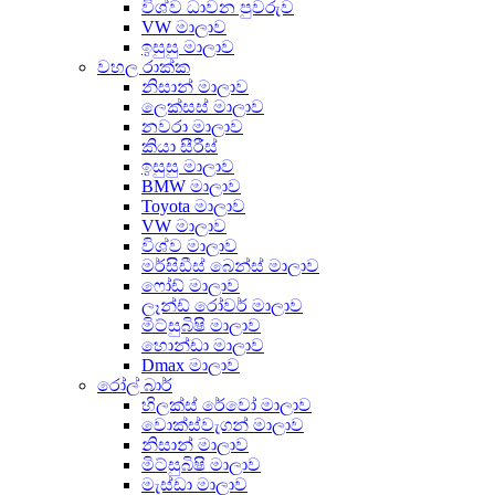
විශ්ව ධාවන පුවරුව
VW මාලාව
ඉසුසු මාලාව
වහල රාක්ක
නිසාන් මාලාව
ලෙක්සස් මාලාව
නවරා මාලාව
කියා සීරීස්
ඉසුසු මාලාව
BMW මාලාව
Toyota මාලාව
VW මාලාව
විශ්ව මාලාව
මර්සිඩීස් බෙන්ස් මාලාව
ෆෝඩ් මාලාව
ලෑන්ඩ් රෝවර් මාලාව
මිට්සුබිෂි මාලාව
හොන්ඩා මාලාව
Dmax මාලාව
රෝල් බාර්
හිලක්ස් රේවෝ මාලාව
වොක්ස්වැගන් මාලාව
නිසාන් මාලාව
මිට්සුබිෂි මාලාව
මැස්ඩා මාලාව