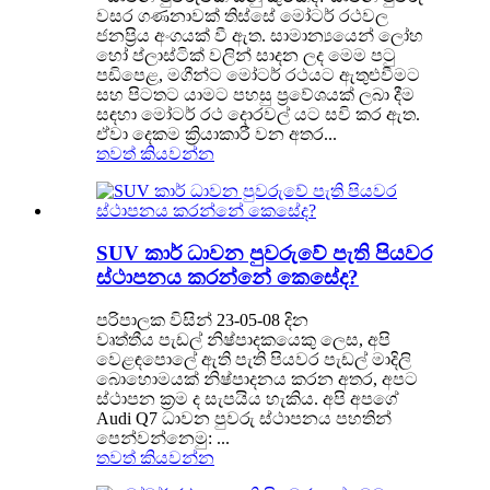
වසර ගණනාවක් තිස්සේ මෝටර් රථවල
ජනප්‍රිය අංගයක් වී ඇත. සාමාන්‍යයෙන් ලෝහ
හෝ ප්ලාස්ටික් වලින් සාදන ලද මෙම පටු
පඩිපෙළ, මගීන්ට මෝටර් රථයට ඇතුළුවීමට
සහ පිටතට යාමට පහසු ප්‍රවේශයක් ලබා දීම
සඳහා මෝටර් රථ දොරවල් යට සවි කර ඇත.
ඒවා දෙකම ක්‍රියාකාරී වන අතර...
තවත් කියවන්න
SUV කාර් ධාවන පුවරුවේ පැති පියවර
ස්ථාපනය කරන්නේ කෙසේද?
පරිපාලක විසින් 23-05-08 දින
වෘත්තීය පැඩල් නිෂ්පාදකයෙකු ලෙස, අපි
වෙළඳපොලේ ඇති පැති පියවර පැඩල් මාදිලි
බොහොමයක් නිෂ්පාදනය කරන අතර, අපට
ස්ථාපන ක්‍රම ද සැපයිය හැකිය. අපි අපගේ
Audi Q7 ධාවන පුවරු ස්ථාපනය පහතින්
පෙන්වන්නෙමු: ...
තවත් කියවන්න