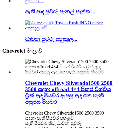
පැති පාද පුවරු පැනල් පැත්ත ...
ධාවන පුවරු අනුකූල...
Chevrolet මාලාව
Chevrolet Chevy Silverado1500 2500
3500 සඳහා offroad 4×4 පිකප් විශ්වීය
ට්‍රක් ඇඳ පියවර ආපසු ඇද ගත හැකි
පසුපස පියවර
Chevrolet Chevy Silverado1500 2500 3500
සඳහා පැති පියවර පහළට
පැති පියවර තීරු ධාවන පුවරු