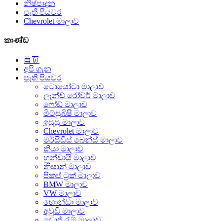
නිෂ්පාදන
පැති පියවර
Chevrolet මාලාව
කාණ්ඩ
首页
අපි ගැන
පැති පියවර
ටොයෝටා මාලාව
ලෑන්ඩ් රෝවර් මාලාව
ෆෝඩ් මාලාව
මිට්සුබිෂි මාලාව
ඉසුසු මාලාව
Chevrolet මාලාව
මර්සිඩීස් බෙන්ස් මාලාව
කියා මාලාව
හුන්ඩායි මාලාව
නිසාන් මාලාව
පිකප් ට්‍රක් මාලාව
BMW මාලාව
VW මාලාව
හොන්ඩා මාලාව
අවුඩි මාලාව
ඩොජ් රැම් මාලාව