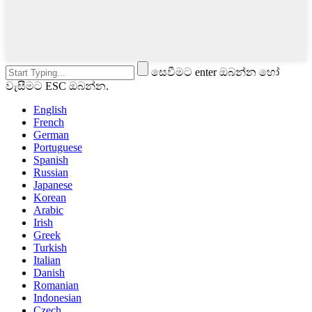
සෙවීමට enter ඔබන්න හෝ
වැසීමට ESC ඔබන්න.
English
French
German
Portuguese
Spanish
Russian
Japanese
Korean
Arabic
Irish
Greek
Turkish
Italian
Danish
Romanian
Indonesian
Czech