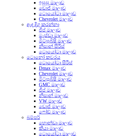
ඉසුසු මාලාව
ඩොජ් මාලාව
ටොයෝටා මාලාව
Chevrolet මාලාව
ඇඳ දිගු කරන්නා
ජීප් මාලාව
මැස්ඩා මාලාව
මිට්සුබිෂි මාලාව
නිසාන් සීරීස්
ටොයෝටා මාලාව
ටොනෝ කවරය
ටොයෝටා සීරීස්
Dmax මාලාව
Chevrolet මාලාව
මිට්සුබිෂි මාලාව
GMC මාලාව
ජීප් මාලාව
නිසාන් මාලාව
VW මාලාව
ඩොජ් මාලාව
ෆෝඩ් මාලාව
බම්පර්
හොන්ඩා මාලාව
කියා මාලාව
ටොයෝටා මාලාව