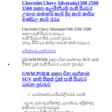
Chevrolet Chevy Silverado1500 2500
3500 සඳහා ඇලුමිනියම් පැති පියවර
උපාංග සාමාන්‍ය කැබ් දිගු කැබ් කාර්ය
මණ්ඩල කැබ් රථය
Chevrolet Chevy Silverado1500 2500 3500
සඳහා පැති පියවර පහළට
පැති පියවර තීරු ධාවන පුවරු
ඉහළ පිරිවැය කාර්ය සාධන කාර් පැඩලය
පරීක්ෂණයක්
විස්තර
GWM POER සඳහා චීන සන්නාම
SUV කාර් පිකප් ට්‍රක් පැති පියවර
ධාවන පුවරුව
යෝග්‍යතාවය:
ජීඩබ්ලිව්එම් පෝර්
. ලොව පුරා ඇමරිකානු, යුරෝපය, අප්‍රිකානු,
ආසියාව වෙත සැපයුම
. ද්‍රව්‍ය: ඇලුමිනියම් මිශ්‍ර ලෝහය