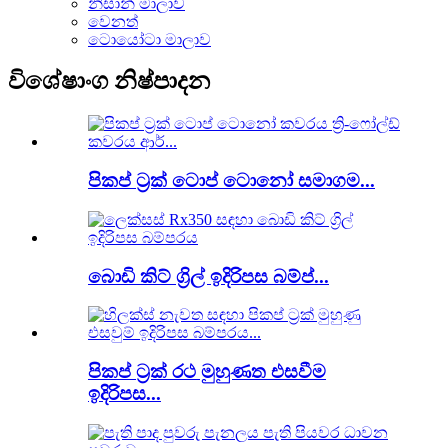
නිසාන් මාලාව
වෙනත්
ටොයෝටා මාලාව
විශේෂාංග නිෂ්පාදන
පිකප් ට්‍රක් ටොප් ටොනෝ සමාගම...
බොඩි කිට් ග්‍රිල් ඉදිරිපස බම්ප්...
පිකප් ට්‍රක් රථ මුහුණත එසවීම
ඉදිරිපස...