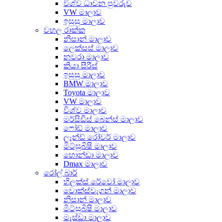
විශ්ව ධාවන පුවරුව
VW මාලාව
ඉසුසු මාලාව
වහල රාක්ක
නිසාන් මාලාව
ලෙක්සස් මාලාව
නවරා මාලාව
කියා සීරීස්
ඉසුසු මාලාව
BMW මාලාව
Toyota මාලාව
VW මාලාව
විශ්ව මාලාව
මර්සිඩීස් බෙන්ස් මාලාව
ෆෝඩ් මාලාව
ලෑන්ඩ් රෝවර් මාලාව
මිට්සුබිෂි මාලාව
හොන්ඩා මාලාව
Dmax මාලාව
රෝල් බාර්
හිලක්ස් රේවෝ මාලාව
වොක්ස්වැගන් මාලාව
නිසාන් මාලාව
මිට්සුබිෂි මාලාව
මැස්ඩා මාලාව