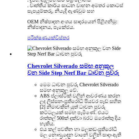
. වෘත්තීය කාර්ය සාධන වාහන අමතර කොටස්
සැපයුම්කරු, නියැදි ඇණවුම සහ
OEM නිෂ්පාදන අංශය සාදරයෙන් පිළිගනිමු:
නිෂ්පාදනය, පැකේජය.
පරීක්ෂණයක්
විස්තර
Chevrolet Silverado සමඟ අනුකූල
වන Side Step Nerf Bar ධාවන පුවරු
මෙම ධාවන පුවරු Chevrolet Silverado
සමඟ අනුකූල වේ.
ABS ප්ලාස්ටික් වලින් ආවරණය කරන
ලද ලිස්සන-ප්‍රතිරෝධී පියවර පෑඩ් සහිත
[2] නිමාවකින් යුත් ධාවන පුවරු
කට්ටලයක් සමඟ පැමිණේ. එයට
රාත්තල් 500ක් දක්වා බරට ඔරොත්තු දිය
හැකිය.
එය කල් පවතින හා මලකඩ-ප්‍රතිරෝධී
මල නොබැඳෙන වානේ වලින් සාදා ඇති