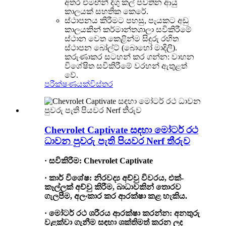
අතර එමඟින් දිගු කල් පවතින ආයු
කාලයක් සහතික කෙරේ.
ස්ථාපනය කිරීමට පහසු, පැයකට අඩු
කාලයකින් කර්මාන්තශාලා සවිකිරීමේ
ස්ථාන වෙත කෙළින්ම සිදුරු රහිත
ස්ථාපන බෝල්ට් (බොහෝ මාදිලි).
කරුණාකර සටහන් කර ගන්න: වාහන
විශේෂිත සවිකිරීමේ වරහන් ඇතුළත්
වේ.
පරීක්ෂණයක්
විස්තර
Chevrolet Captivate සඳහා මෝටර් රථ
ධාවන පුවරු පැති පියවර Nerf තීරුව
·
සවිකිරීම: Chevrolet Captivate
·
කාර් විශේෂ
:
නිරවද්‍ය අච්චු විවරය, එක්-
කෑල්ලක් අච්චු කිරීම, බාධාවකින් තොරව
ගැලපීම, අලංකාර කර ආරක්ෂා කළ හැකිය.
·
මෝටර් රථ ශරීරය ආරක්ෂා කරන්න
:
අනතුරු
වළක්වා ගැනීම සඳහා ශක්තිමත් කරන ලද