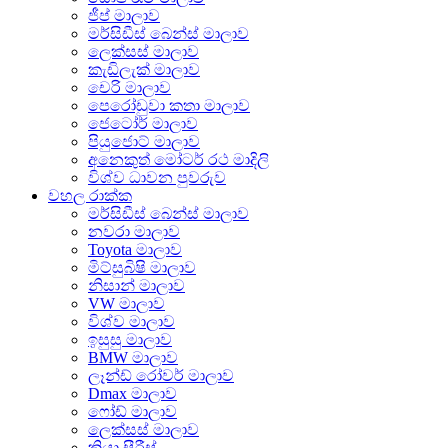
ජීප් මාලාව
මර්සිඩීස් බෙන්ස් මාලාව
ලෙක්සස් මාලාව
කැඩිලැක් මාලාව
චෙරි මාලාව
පෙරෝඩුවා කතා මාලාව
ජෙටෝර් මාලාව
පියුජොට් මාලාව
අනෙකුත් මෝටර් රථ මාදිලි
විශ්ව ධාවන පුවරුව
වහල රාක්ක
මර්සිඩීස් බෙන්ස් මාලාව
නවරා මාලාව
Toyota මාලාව
මිට්සුබිෂි මාලාව
නිසාන් මාලාව
VW මාලාව
විශ්ව මාලාව
ඉසුසු මාලාව
BMW මාලාව
ලෑන්ඩ් රෝවර් මාලාව
Dmax මාලාව
ෆෝඩ් මාලාව
ලෙක්සස් මාලාව
කියා සීරීස්