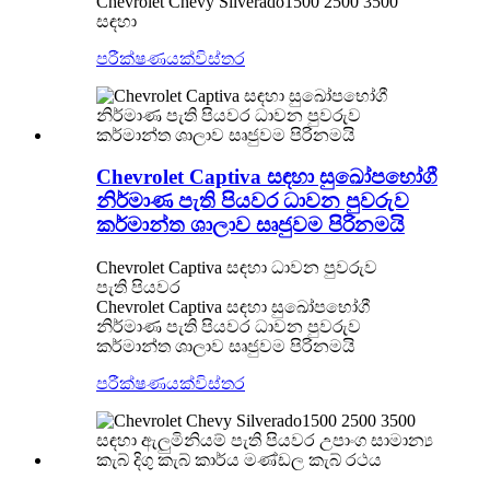
Chevrolet Chevy Silverado1500 2500 3500
සඳහා
පරීක්ෂණයක්
විස්තර
Chevrolet Captiva සඳහා සුඛෝපභෝගී
නිර්මාණ පැති පියවර ධාවන පුවරුව
කර්මාන්ත ශාලාව සෘජුවම පිරිනමයි
Chevrolet Captiva සඳහා ධාවන පුවරුව
පැති පියවර
Chevrolet Captiva සඳහා සුඛෝපභෝගී
නිර්මාණ පැති පියවර ධාවන පුවරුව
කර්මාන්ත ශාලාව සෘජුවම පිරිනමයි
පරීක්ෂණයක්
විස්තර