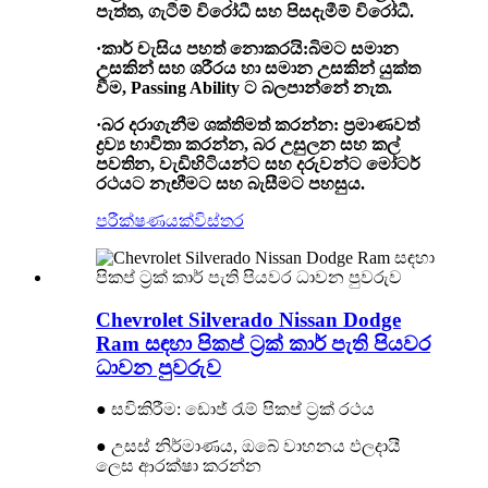
පැත්ත, ගැටීම් විරෝධී සහ පිසදැමීම් විරෝධී.
·
කාර් චැසිය පහත් නොකරයි
:
බිමට සමාන
උසකින් සහ ශරීරය හා සමාන උසකින් යුක්ත
වීම, Passing Ability ට බලපාන්නේ නැත.
·
බර දරාගැනීම ශක්තිමත් කරන්න
:
ප්‍රමාණවත්
ද්‍රව්‍ය භාවිතා කරන්න, බර උසුලන සහ කල්
පවතින, වැඩිහිටියන්ට සහ දරුවන්ට මෝටර්
රථයට නැඟීමට සහ බැසීමට පහසුය.
පරීක්ෂණයක්
විස්තර
Chevrolet Silverado Nissan Dodge
Ram සඳහා පිකප් ට්‍රක් කාර් පැති පියවර
ධාවන පුවරුව
● සවිකිරීම: ඩොජ් රැම් පිකප් ට්‍රක් රථය
● උසස් නිර්මාණය, ඔබේ වාහනය ඵලදායී
ලෙස ආරක්ෂා කරන්න