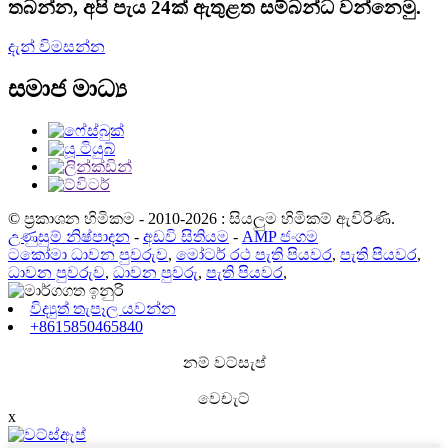
තබන්න, අපි පැය 24ක් ඇතුළත සම්බන්ධ වන්නෙමු.
දැන් විමසන්න
සමාජ මාධ්‍ය
© ප්‍රකාශන හිමිකම - 2010-2026 : සියලුම හිමිකම් ඇවිරිණි.
උණුසුම් නිෂ්පාදන
-
අඩවි සිතියම
-
AMP ජංගම
ටකෝමා ධාවන පුවරුව
,
මෝටර් රථ පැති පියවර
,
පැති පියවර
,
ධාවන පුවරුව
,
ධාවන පුවරු
,
පැති පියවර
,
විද්‍යුත් තැපෑල යවන්න
+8615850465840
නම් වට්සැප්
වෙචැට්
x