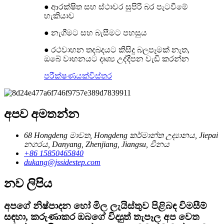
● ආරක්ෂිත සහ ස්ථාවර සුපිරි බර පැටවීමේ
හැකියාව
● නැගීමට සහ බැසීමට පහසුය
● රථවාහන තදබදයට කිසිදු බලපෑමක් නැත,
ඔබේ වාහනයට දෘශ්‍ය උද්දීපන වැඩි කරන්න
පරීක්ෂණයක්
විස්තර
අපව අමතන්න
68 Hongdeng මාවත, Hongdeng කර්මාන්ත උද්‍යානය, Jiepai
නගරය, Danyang, Zhenjiang, Jiangsu, චීනය
+86 15850465840
dukang@jssidestep.com
නව ලිපිය
අපගේ නිෂ්පාදන හෝ මිල ලැයිස්තුව පිළිබඳ විමසීම්
සඳහා, කරුණාකර ඔබගේ විද්‍යුත් තැපෑල අප වෙත