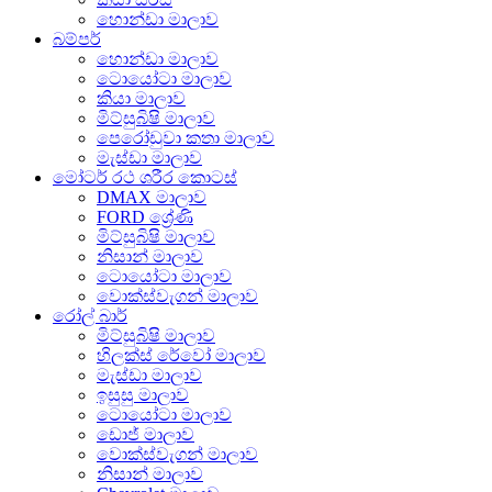
හොන්ඩා මාලාව
බම්පර්
හොන්ඩා මාලාව
ටොයෝටා මාලාව
කියා මාලාව
මිට්සුබිෂි මාලාව
පෙරෝඩුවා කතා මාලාව
මැස්ඩා මාලාව
මෝටර් රථ ශරීර කොටස්
DMAX මාලාව
FORD ශ්‍රේණි
මිට්සුබිෂි මාලාව
නිසාන් මාලාව
ටොයෝටා මාලාව
වොක්ස්වැගන් මාලාව
රෝල් බාර්
මිට්සුබිෂි මාලාව
හිලක්ස් රේවෝ මාලාව
මැස්ඩා මාලාව
ඉසුසු මාලාව
ටොයෝටා මාලාව
ඩොජ් මාලාව
වොක්ස්වැගන් මාලාව
නිසාන් මාලාව