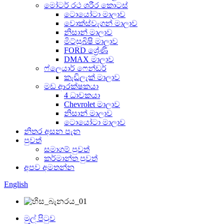
මෝටර් රථ ශරීර කොටස්
ටොයෝටා මාලාව
වොක්ස්වැගන් මාලාව
නිසාන් මාලාව
මිට්සුබිෂි මාලාව
FORD ශ්‍රේණි
DMAX මාලාව
ෆ්ලෙයාර් ෆෙන්ඩර්
කැඩිලැක් මාලාව
මඩ ආරක්ෂකයා
4 ධාවකයා
Chevrolet මාලාව
නිසාන් මාලාව
ටොයෝටා මාලාව
නිතර අසන පැන
පුවත්
සමාගම් පුවත්
කර්මාන්ත පුවත්
අපව අමතන්න
English
මුල් පිටුව