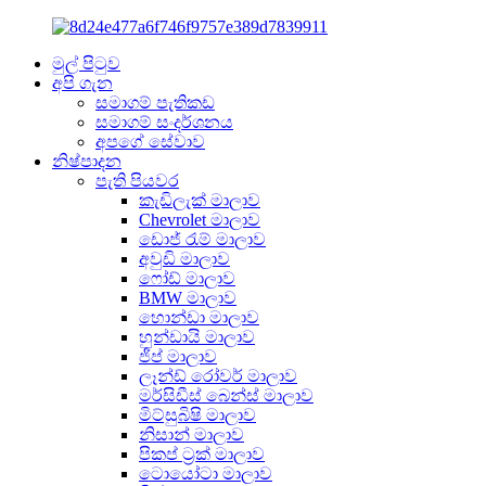
මුල් පිටුව
අපි ගැන
සමාගම් පැතිකඩ
සමාගම් සංදර්ශනය
අපගේ සේවාව
නිෂ්පාදන
පැති පියවර
කැඩිලැක් මාලාව
Chevrolet මාලාව
ඩොජ් රැම් මාලාව
අවුඩි මාලාව
ෆෝඩ් මාලාව
BMW මාලාව
හොන්ඩා මාලාව
හුන්ඩායි මාලාව
ජීප් මාලාව
ලෑන්ඩ් රෝවර් මාලාව
මර්සිඩීස් බෙන්ස් මාලාව
මිට්සුබිෂි මාලාව
නිසාන් මාලාව
පිකප් ට්‍රක් මාලාව
ටොයෝටා මාලාව