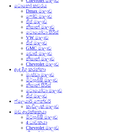
Chevrolet මාලාව
ටොනෝ කවරය
Dmax මාලාව
ෆෝඩ් මාලාව
ජීප් මාලාව
නිසාන් මාලාව
ටොයෝටා සීරීස්
VW මාලාව
ජීප් මාලාව
GMC මාලාව
ඩොජ් මාලාව
නිසාන් මාලාව
Chevrolet මාලාව
ඇඳ දිගු කරන්නා
මැස්ඩා මාලාව
මිට්සුබිෂි මාලාව
නිසාන් සීරීස්
ටොයෝටා මාලාව
ජීප් මාලාව
ෆ්ලෙයාර් ෆෙන්ඩර්
කැඩිලැක් මාලාව
මඩ ආරක්ෂකයා
මිට්සුබිෂි මාලාව
4 ධාවකයා
Chevrolet මාලාව