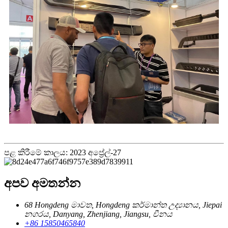
පළ කිරීමේ කාලය: 2023 අප්‍රේල්-27
අපව අමතන්න
68 Hongdeng මාවත, Hongdeng කර්මාන්ත උද්‍යානය, Jiepai
නගරය, Danyang, Zhenjiang, Jiangsu, චීනය
+86 15850465840