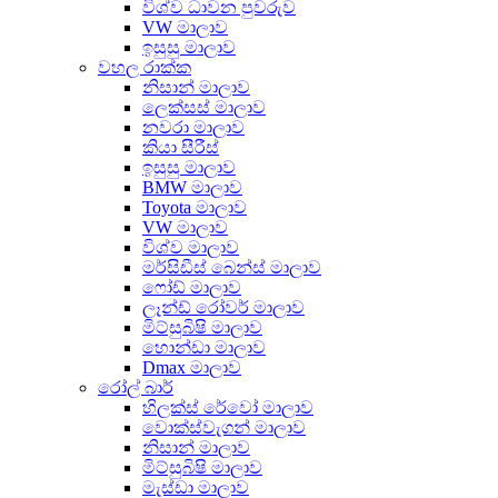
විශ්ව ධාවන පුවරුව
VW මාලාව
ඉසුසු මාලාව
වහල රාක්ක
නිසාන් මාලාව
ලෙක්සස් මාලාව
නවරා මාලාව
කියා සීරීස්
ඉසුසු මාලාව
BMW මාලාව
Toyota මාලාව
VW මාලාව
විශ්ව මාලාව
මර්සිඩීස් බෙන්ස් මාලාව
ෆෝඩ් මාලාව
ලෑන්ඩ් රෝවර් මාලාව
මිට්සුබිෂි මාලාව
හොන්ඩා මාලාව
Dmax මාලාව
රෝල් බාර්
හිලක්ස් රේවෝ මාලාව
වොක්ස්වැගන් මාලාව
නිසාන් මාලාව
මිට්සුබිෂි මාලාව
මැස්ඩා මාලාව