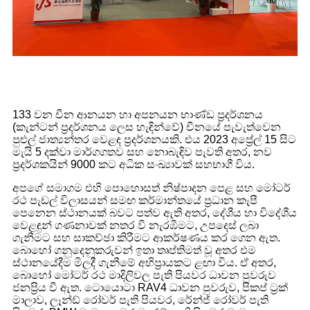
133 වන චීන ආනයන හා අපනයන භාණ්ඩ ප්‍රදර්ශනය
(කැන්ටන් ප්‍රදර්ශනය ලෙස හැඳින්වේ) චීනයේ පැවැත්වෙන
පුළුල් ජාත්‍යන්තර වෙළඳ ප්‍රදර්ශනයකි. එය 2023 අප්‍රේල් 15 සිට
මැයි 5 දක්වා මාර්ගගතව සහ නොබැඳිව පැවති අතර, නව
ප්‍රදර්ශකයින් 9000 කට අධික සංඛ්‍යාවක් සහභාගී විය.
අපගේ සමාගම එහි පොහොසත් නිෂ්පාදන පෙළ සහ මෝටර්
රථ පැඩල් විලාසයන් සමඟ කර්මාන්තයේ ප්‍රධාන කැපී
පෙනෙන ස්ථානයක් බවට පත්ව ඇති අතර, දේශීය හා විදේශීය
වෙළඳුන් ගණනාවක් නතර වී නැරඹීමට, උපදෙස් ලබා
ගැනීමට සහ සාකච්ඡා කිරීමට ආකර්ෂණය කර ගෙන ඇත.
බොහෝ ගනුදෙනුකරුවන් ඉතා තෘප්තිමත් වූ අතර එම
ස්ථානයේදීම මිලදී ගැනීමේ අභිප්‍රායකට ළඟා විය. ඒ අතර,
බොහෝ මෝටර් රථ මාදිලිවල පැති පියවර ධාවන පුවරුව
ජනප්‍රිය වී ඇත. ටොයොටා RAV4 ධාවන පුවරුව, පිකප් ට්‍රක්
මාලාව, ලෑන්ඩ් රෝවර් පැති පියවර, රේන්ජ් රෝවර් පැති