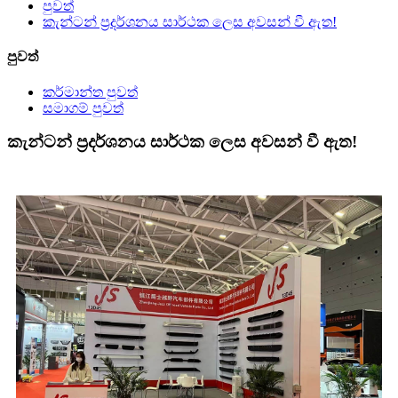
පුවත්
කැන්ටන් ප්‍රදර්ශනය සාර්ථක ලෙස අවසන් වී ඇත!
පුවත්
කර්මාන්ත පුවත්
සමාගම් පුවත්
කැන්ටන් ප්‍රදර්ශනය සාර්ථක ලෙස අවසන් වී ඇත!