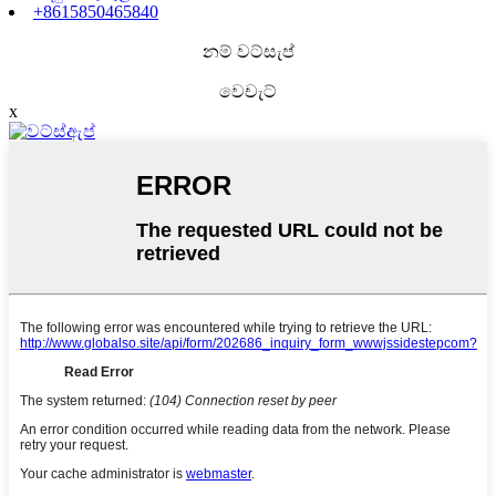
+8615850465840
නම් වට්සැප්
වෙචැට්
x