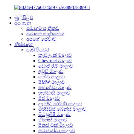
මුල් පිටුව
අපි ගැන
සමාගම් පැතිකඩ
සමාගම් සංදර්ශනය
අපගේ සේවාව
නිෂ්පාදන
පැති පියවර
කැඩිලැක් මාලාව
Chevrolet මාලාව
ඩොජ් රැම් මාලාව
අවුඩි මාලාව
ෆෝඩ් මාලාව
BMW මාලාව
හොන්ඩා මාලාව
හුන්ඩායි මාලාව
ජීප් මාලාව
ලෑන්ඩ් රෝවර් මාලාව
මර්සිඩීස් බෙන්ස් මාලාව
මිට්සුබිෂි මාලාව
නිසාන් මාලාව
පිකප් ට්‍රක් මාලාව
ටොයෝටා මාලාව