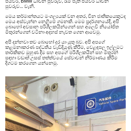
පියවර, BMW ධාවන පුවරුව, රැම් පැති පියවර ධාවන
පුවරුව... වැනි.
මෙය කර්මාන්තයට මංගල්‍යයක් වන අතර, චීන ජාතිකයෙකුටද
මෙය අස්වැන්න නෙළීමේ ගමනකි. මෙම ප්‍රදර්ශනයේදී, අපි
බොහෝ අවසාන පරිශීලකයින්ගෙන් සහ අලෙවි නියෝජිත
මිතුරන්ගෙන් වටිනා අදහස් නැවත ගෙන ආවෙමු.
අපි දන්නවා තව බොහෝ දුර යා යුතු බව. අපි අපගේ
කළමනාකරණ පද්ධතිය වැඩිදියුණු කිරීම, වෙළඳපල ඉල්ලුමට
තාර්කිකව මුහුණ දීම සහ අපගේ පරිශීලකයින් සහ මිතුරන්
සඳහා වඩාත් උසස් තත්ත්වයේ සේවාවන් නිර්මාණය කිරීම
දිගටම කරගෙන යන්නෙමු.