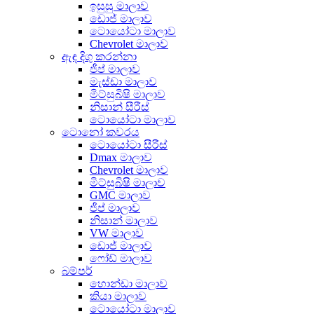
ඉසුසු මාලාව
ඩොජ් මාලාව
ටොයෝටා මාලාව
Chevrolet මාලාව
ඇඳ දිගු කරන්නා
ජීප් මාලාව
මැස්ඩා මාලාව
මිට්සුබිෂි මාලාව
නිසාන් සීරීස්
ටොයෝටා මාලාව
ටොනෝ කවරය
ටොයෝටා සීරීස්
Dmax මාලාව
Chevrolet මාලාව
මිට්සුබිෂි මාලාව
GMC මාලාව
ජීප් මාලාව
නිසාන් මාලාව
VW මාලාව
ඩොජ් මාලාව
ෆෝඩ් මාලාව
බම්පර්
හොන්ඩා මාලාව
කියා මාලාව
ටොයෝටා මාලාව