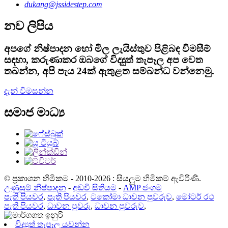
dukang@jssidestep.com
නව ලිපිය
අපගේ නිෂ්පාදන හෝ මිල ලැයිස්තුව පිළිබඳ විමසීම්
සඳහා, කරුණාකර ඔබගේ විද්‍යුත් තැපෑල අප වෙත
තබන්න, අපි පැය 24ක් ඇතුළත සම්බන්ධ වන්නෙමු.
දැන් විමසන්න
සමාජ මාධ්‍ය
© ප්‍රකාශන හිමිකම - 2010-2026 : සියලුම හිමිකම් ඇවිරිණි.
උණුසුම් නිෂ්පාදන
-
අඩවි සිතියම
-
AMP ජංගම
පැති පියවර
,
පැති පියවර
,
ටකෝමා ධාවන පුවරුව
,
මෝටර් රථ
පැති පියවර
,
ධාවන පුවරු
,
ධාවන පුවරුව
,
විද්‍යුත් තැපෑල යවන්න