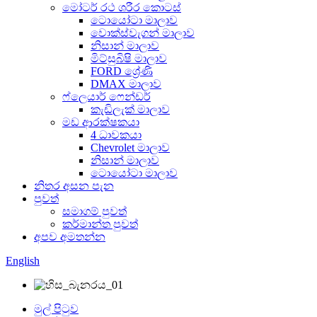
මෝටර් රථ ශරීර කොටස්
ටොයෝටා මාලාව
වොක්ස්වැගන් මාලාව
නිසාන් මාලාව
මිට්සුබිෂි මාලාව
FORD ශ්‍රේණි
DMAX මාලාව
ෆ්ලෙයාර් ෆෙන්ඩර්
කැඩිලැක් මාලාව
මඩ ආරක්ෂකයා
4 ධාවකයා
Chevrolet මාලාව
නිසාන් මාලාව
ටොයෝටා මාලාව
නිතර අසන පැන
පුවත්
සමාගම් පුවත්
කර්මාන්ත පුවත්
අපව අමතන්න
English
මුල් පිටුව