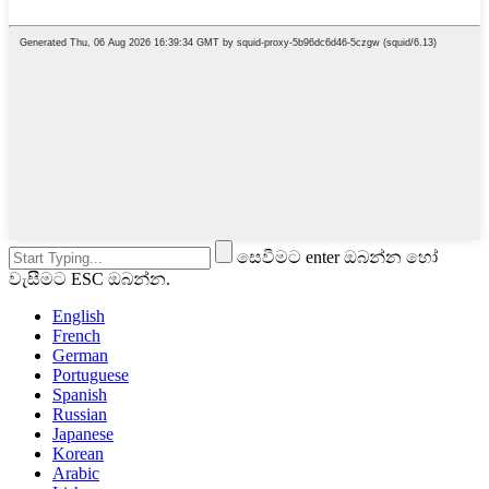
සෙවීමට enter ඔබන්න හෝ
වැසීමට ESC ඔබන්න.
English
French
German
Portuguese
Spanish
Russian
Japanese
Korean
Arabic